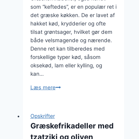
som “keftedes”, er en populær ret i
det græske køkken. De er lavet af
hakket kød, krydderier og ofte
tilsat grøntsager, hvilket gør dem
både velsmagende og nærende.
Denne ret kan tilberedes med
forskellige typer kød, såsom
oksekød, lam eller kylling, og
kan…
Græskefrikadeller
Læs mere
med
spidskommen
og
Opskrifter
kål
Græskefrikadeller med
tzatziki og oliven