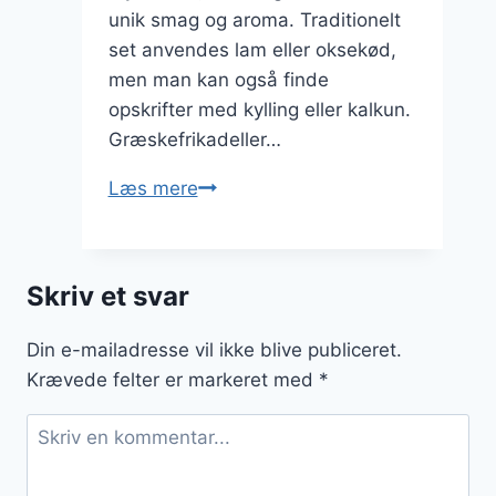
unik smag og aroma. Traditionelt
set anvendes lam eller oksekød,
men man kan også finde
opskrifter med kylling eller kalkun.
Græskefrikadeller…
Græskefrikadeller
Læs mere
med
dild
og
Skriv et svar
bagte
grøntsager
Din e-mailadresse vil ikke blive publiceret.
Krævede felter er markeret med
*