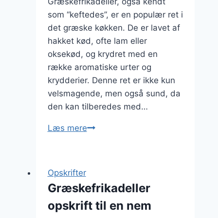
Græskefrikadeller, også kendt
som “keftedes”, er en populær ret i
det græske køkken. De er lavet af
hakket kød, ofte lam eller
oksekød, og krydret med en
række aromatiske urter og
krydderier. Denne ret er ikke kun
velsmagende, men også sund, da
den kan tilberedes med…
Græskefrikadeller
Læs mere
med
krydderurter
og
Opskrifter
perlespeltsalat
Græskefrikadeller
opskrift til en nem