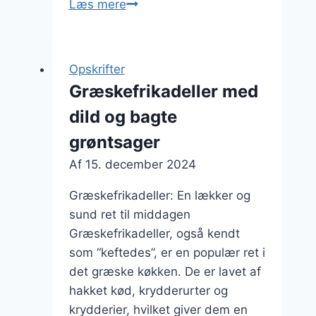
Græskefrikadeller
Læs mere
opskrift
til
en
Opskrifter
nem
Græskefrikadeller med
hverdag
dild og bagte
grøntsager
Af
15. december 2024
Græskefrikadeller: En lækker og
sund ret til middagen
Græskefrikadeller, også kendt
som “keftedes”, er en populær ret i
det græske køkken. De er lavet af
hakket kød, krydderurter og
krydderier, hvilket giver dem en