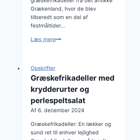
græskefrikadeller fra det antikke
Grækenland, hvor de blev
tilberedt som en del af
festmåltider…
Græskefrikadeller
Læs mere
med
couscous:
sund
Opskrifter
og
Græskefrikadeller med
lækker
krydderurter og
side
perlespeltsalat
Af
6. december 2024
Græskefrikadeller: En lækker og
sund ret til enhver lejlighed