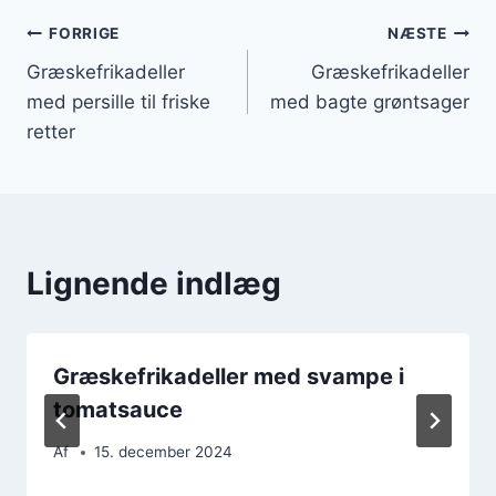
Indlægsnavigation
FORRIGE
NÆSTE
Græskefrikadeller
Græskefrikadeller
med persille til friske
med bagte grøntsager
retter
Lignende indlæg
Græskefrikadeller med svampe i
tomatsauce
Af
15. december 2024