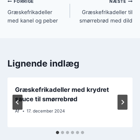
Indlægsnavigation
FORRIGE
NÆSTE
Græskefrikadeller
Græskefrikadeller til
med kanel og peber
smørrebrød med dild
Lignende indlæg
Græskefrikadeller med krydret
sauce til smørrebrød
Af
17. december 2024