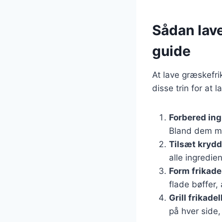
Sådan lave
guide
At lave græskefri
disse trin for at la
Forbered in
Bland dem me
Tilsæt krydd
alle ingredie
Form frikade
flade bøffer,
Grill frikade
på hver side,