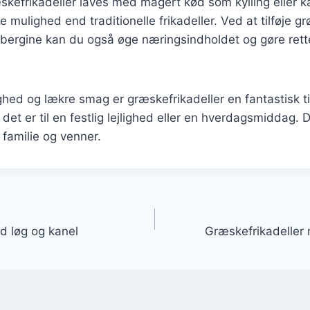
efrikadeller laves med magert kød som kylling eller ka
e mulighed end traditionelle frikadeller. Ved at tilføje 
aubergine kan du også øge næringsindholdet og gøre re
hed og lækre smag er græskefrikadeller en fantastisk til
t er til en festlig lejlighed eller en hverdagsmiddag. De
e familie og venner.
gation
d løg og kanel
Græskefrikadeller 