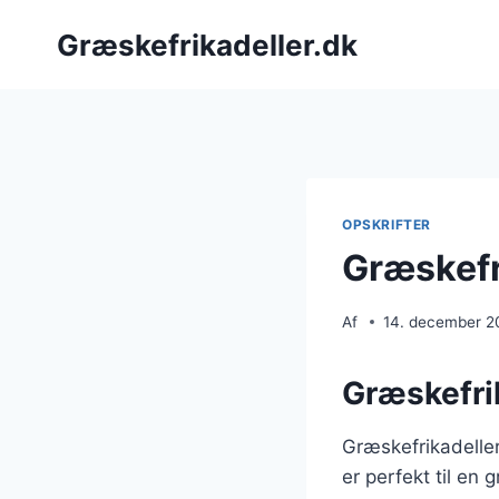
Fortsæt
Græskefrikadeller.dk
til
indhold
OPSKRIFTER
Græskefri
Af
14. december 2
Græskefrik
Græskefrikadeller
er perfekt til en 