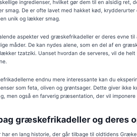
kellige ingredienser, hvilket gør dem til en alsidig ret, 
hver smag. De er ofte lavet med hakket kød, krydderurter 
 en unik og lækker smag.
talende aspekter ved græskefrikadeller er deres evne til 
ige måder. De kan nydes alene, som en del af en græsk 
ker tzatziki. Uanset hvordan de serveres, vil de helt 
ne.
kefrikadellerne endnu mere interessante kan du eksper
dienser som feta, oliven og grøntsager. Dette giver ikke 
g, men også en farverig præsentation, der vil imponere
bag græskefrikadeller og deres 
 har en lang historie, der går tilbage til oldtidens Græk