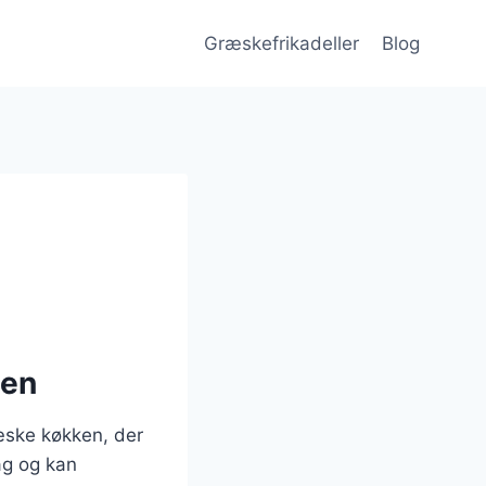
Græskefrikadeller
Blog
ten
ræske køkken, der
mag og kan