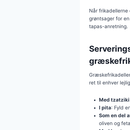
Når frikadellerne
grøntsager for en
tapas-anretning.
Servering
græskefri
Græskefrikadeller
ret til enhver lej
Med tzatziki
I pita
: Fyld e
Som en del a
oliven og feta