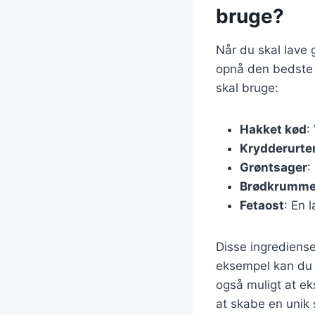
bruge?
Når du skal lave g
opnå den bedste 
skal bruge:
Hakket kød
:
Krydderurte
Grøntsager
:
Brødkrumme
Fetaost
: En 
Disse ingrediense
eksempel kan du ti
også muligt at ek
at skabe en unik 