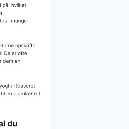
på, hvilket
er
ndes i mange
derne opskrifter
. De er ofte
er dem en
 yoghurtbaseret
 til en populær ret
al du