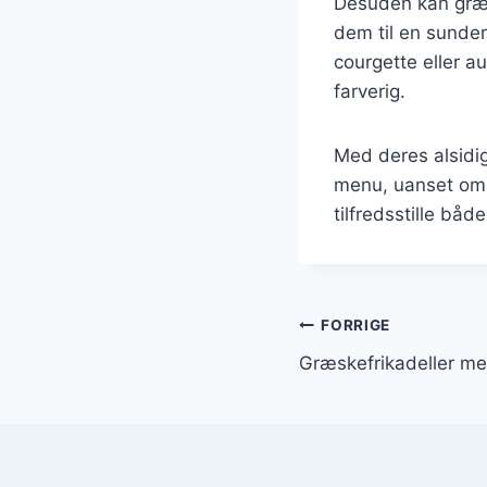
Desuden kan græsk
dem til en sunder
courgette eller 
farverig.
Med deres alsidig
menu, uanset om de
tilfredsstille båd
Indlægsnavi
FORRIGE
Græskefrikadeller me