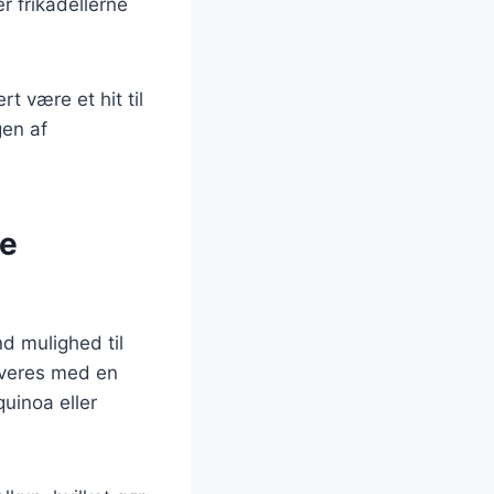
r frikadellerne
t være et hit til
gen af
de
nd mulighed til
rveres med en
uinoa eller