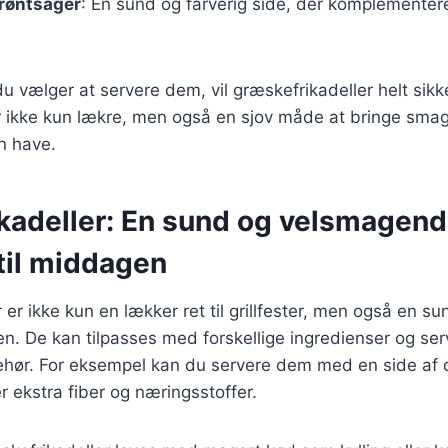
røntsager
: En sund og farverig side, der komplementere
 vælger at servere dem, vil græskefrikadeller helt sikker
 er ikke kun lækre, men også en sjov måde at bringe sma
n have.
kadeller: En sund og velsmagen
til middagen
er ikke kun en lækker ret til grillfester, men også en su
. De kan tilpasses med forskellige ingredienser og se
ehør. For eksempel kan du servere dem med en side af q
er ekstra fiber og næringsstoffer.