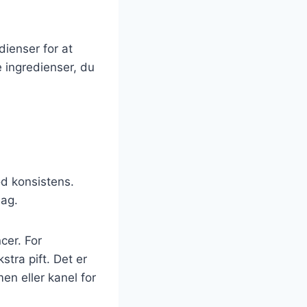
dienser for at
 ingredienser, du
od konsistens.
mag.
cer. For
kstra pift. Det er
n eller kanel for