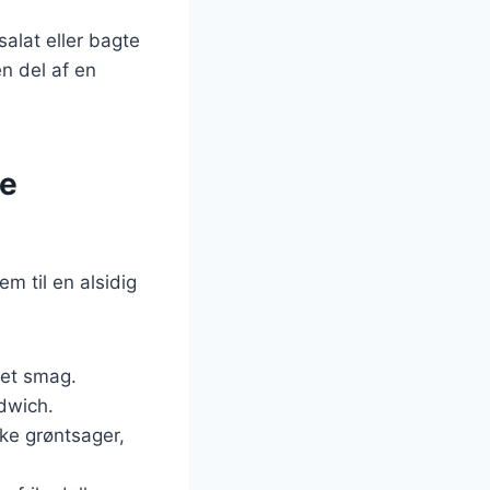
alat eller bagte
en del af en
de
m til en alsidig
met smag.
ndwich.
ske grøntsager,