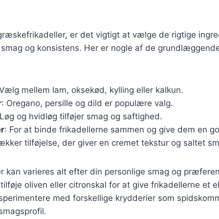
ræskefrikadeller, er det vigtigt at vælge de rigtige ingre
smag og konsistens. Her er nogle af de grundlæggende
 Vælg mellem lam, oksekød, kylling eller kalkun.
r
: Oregano, persille og dild er populære valg.
 Løg og hvidløg tilføjer smag og saftighed.
r
: For at binde frikadellerne sammen og give dem en g
lækker tilføjelse, der giver en cremet tekstur og saltet s
r kan varieres alt efter din personlige smag og præferen
lføje oliven eller citronskal for at give frikadellerne et e
sperimentere med forskellige krydderier som spidskomme
smagsprofil.