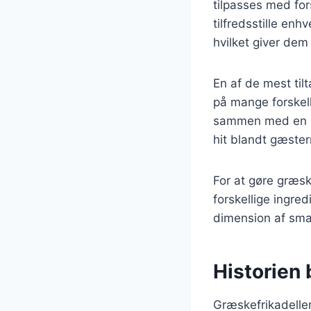
tilpasses med fors
tilfredsstille en
hvilket giver dem
En af de mest til
på mange forskell
sammen med en læk
hit blandt gæster
For at gøre græs
forskellige ingre
dimension af sma
Historien 
Græskefrikadeller