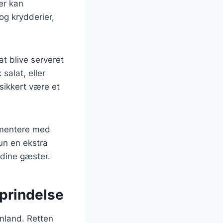
der kan
og krydderier,
at blive serveret
salat, eller
sikkert være et
imentere med
kun en ekstra
 dine gæster.
oprindelse
enland. Retten