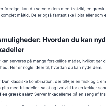
 er færdige, kan du servere dem med tzatziki, en græsk s
 komplet måltid. De er også fantastiske i pita eller som 
smuligheder: Hvordan du kan ny
kadeller
 kan serveres på mange forskellige måder, hvilket gør de
lighed. Her er nogle ideer til, hvordan du kan nyde dem:
: Den klassiske kombination, der tilføjer en frisk og cre
n pita med frikadeller, salat og tzatziki for en lækker sa
f en græsk salat
: Server frikadellerne på en seng af fri
.