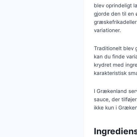
blev oprindeligt 
gjorde den til en
græskefrikadelle
variationer.
Traditionelt blev
kan du finde vari
krydret med ingre
karakteristisk sm
I Grækenland serv
sauce, der tilføje
ikke kun i Græken
Ingrediens