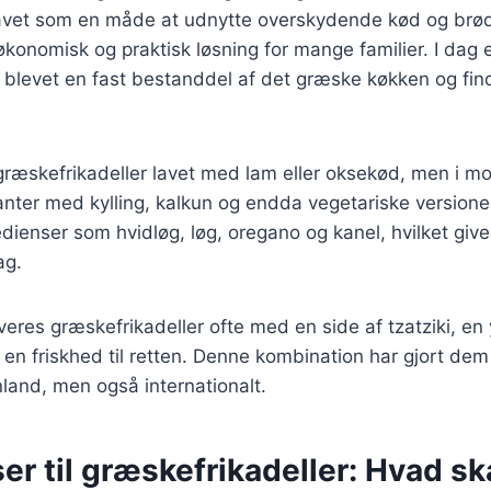
lavet som en måde at udnytte overskydende kød og brød 
 økonomisk og praktisk løsning for mange familier. I dag 
r blevet en fast bestanddel af det græske køkken og fi
 græskefrikadeller lavet med lam eller oksekød, men i mo
anter med kylling, kalkun og endda vegetariske versioner
dienser som hvidløg, løg, oregano og kanel, hvilket giv
ag.
eres græskefrikadeller ofte med en side af tzatziki, en
r en friskhed til retten. Denne kombination har gjort dem
land, men også internationalt.
er til græskefrikadeller: Hvad sk