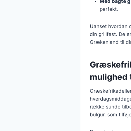
Med bagte g
perfekt.
Uanset hvordan du
din grillfest. De
Grækenland til di
Græskefri
mulighed 
Græskefrikadeller 
hverdagsmiddagen
række sunde tilb
bulgur, som tilføj