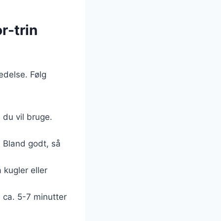
r-trin
edelse. Følg
 du vil bruge.
. Bland godt, så
 kugler eller
i ca. 5-7 minutter