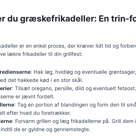
r du græskefrikadeller: En trin-fo
kadeller er en enkel proces, der kræver lidt tid og forber
ve lækre frikadeller til din grillfest:
gredienserne
: Hak løg, hvidløg og eventuelle grøntsager,
d det hakkede kød i en stor skål.
erier
: Tilsæt oregano, persille, dild og eventuelt fetaost
nserne er jævnt fordelt.
llerne
: Tag en portion af blandingen og form den til små
 alt efter hvad du foretrækker.
llerne
: Forvarm grillen og læg frikadellerne på. Grill dem 
 indtil de er gyldne og gennemstegte.