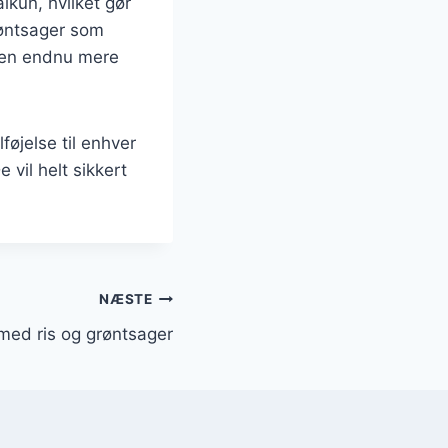
lkun, hvilket gør
grøntsager som
tten endnu mere
føjelse til enhver
 vil helt sikkert
NÆSTE
med ris og grøntsager