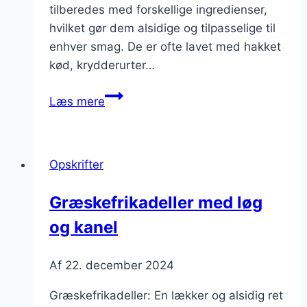
tilberedes med forskellige ingredienser,
hvilket gør dem alsidige og tilpasselige til
enhver smag. De er ofte lavet med hakket
kød, krydderurter…
Græskefrikadeller
Læs mere
med
dild
til
Opskrifter
sommerens
retter
Græskefrikadeller med løg
og kanel
Af
22. december 2024
Græskefrikadeller: En lækker og alsidig ret