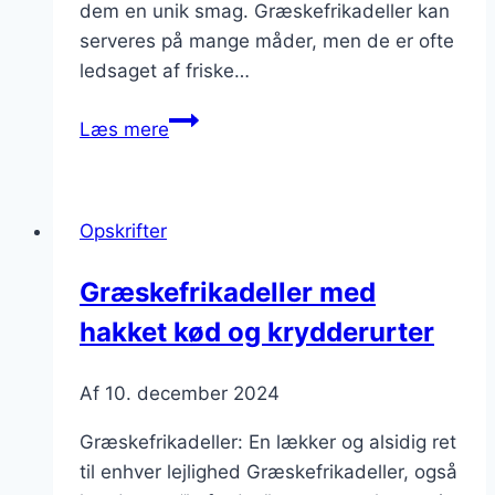
dem en unik smag. Græskefrikadeller kan
serveres på mange måder, men de er ofte
ledsaget af friske…
Græskefrikadeller
Læs mere
med
bagte
grøntsager
Opskrifter
og
olivenolie
Græskefrikadeller med
hakket kød og krydderurter
Af
10. december 2024
Græskefrikadeller: En lækker og alsidig ret
til enhver lejlighed Græskefrikadeller, også