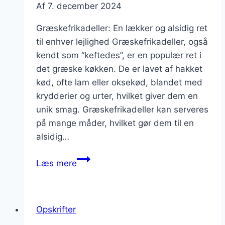
Af
7. december 2024
Græskefrikadeller: En lækker og alsidig ret
til enhver lejlighed Græskefrikadeller, også
kendt som “keftedes”, er en populær ret i
det græske køkken. De er lavet af hakket
kød, ofte lam eller oksekød, blandet med
krydderier og urter, hvilket giver dem en
unik smag. Græskefrikadeller kan serveres
på mange måder, hvilket gør dem til en
alsidig…
Græskefrikadeller
Læs mere
med
tomat
og
Opskrifter
ris