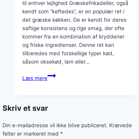
til enhver lejlighed Græskefrikadeller, også
kendt som “keftedes”, er en populær ret i
det græske køkken. De er kendt for deres
saftige konsistens og rige smag, der ofte
kommer fra en kombination af krydderier
og friske ingredienser. Denne ret kan
tilberedes med forskellige typer kød,
såsom oksekød, lam eller…
Græskefrikadeller
Læs mere
med
løg
og
Skriv et svar
kanel
Din e-mailadresse vil ikke blive publiceret.
Krævede
felter er markeret med
*