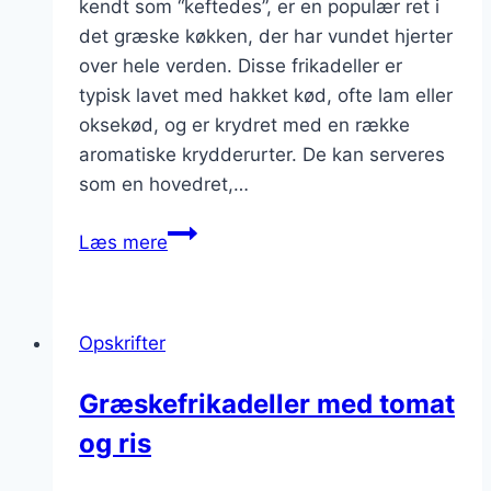
kendt som “keftedes”, er en populær ret i
det græske køkken, der har vundet hjerter
over hele verden. Disse frikadeller er
typisk lavet med hakket kød, ofte lam eller
oksekød, og er krydret med en række
aromatiske krydderurter. De kan serveres
som en hovedret,…
Græskefrikadeller
Læs mere
med
hakket
kød
Opskrifter
og
krydderurter
Græskefrikadeller med tomat
og ris