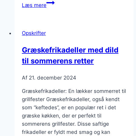
Græskefrikadeller
Læs mere
til
børnevenlig
middag
Opskrifter
i
hjemmet
Græskefrikadeller med dild
til sommerens retter
Af
21. december 2024
Græskefrikadeller: En lækker sommerret til
grillfester Græskefrikadeller, også kendt
som “keftedes”, er en populær ret i det
græske køkken, der er perfekt til
sommerens grillfester. Disse saftige
frikadeller er fyldt med smag og kan