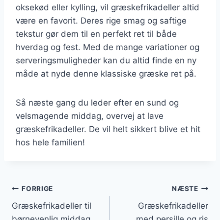
oksekød eller kylling, vil græskefrikadeller altid
være en favorit. Deres rige smag og saftige
tekstur gør dem til en perfekt ret til både
hverdag og fest. Med de mange variationer og
serveringsmuligheder kan du altid finde en ny
måde at nyde denne klassiske græske ret på.
Så næste gang du leder efter en sund og
velsmagende middag, overvej at lave
græskefrikadeller. De vil helt sikkert blive et hit
hos hele familien!
Indlægsnavigation
FORRIGE
NÆSTE
Græskefrikadeller til
Græskefrikadeller
børnevenlig middag
med persille og ris