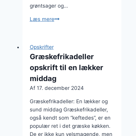
grøntsager og…
Græskefrikadeller
Læs mere
med
tomater
og
Opskrifter
aubergine
Græskefrikadeller
opskrift til en lækker
middag
Af
17. december 2024
Græskefrikadeller: En lækker og
sund middag Græskefrikadeller,
også kendt som “keftedes”, er en
populær ret i det græske køkken.
De er ikke kun velsmagende, men