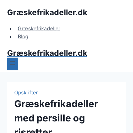
Fortsæt
Græskefrikadeller.dk
til
indhold
Græskefrikadeller
Blog
Græskefrikadeller.dk
Opskrifter
Græskefrikadeller
med persille og
risretter