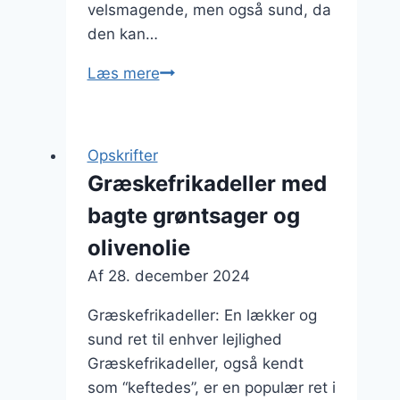
velsmagende, men også sund, da
den kan…
Græskefrikadeller
Læs mere
med
oregano
og
Opskrifter
hvidløg
Græskefrikadeller med
bagte grøntsager og
olivenolie
Af
28. december 2024
Græskefrikadeller: En lækker og
sund ret til enhver lejlighed
Græskefrikadeller, også kendt
som “keftedes”, er en populær ret i