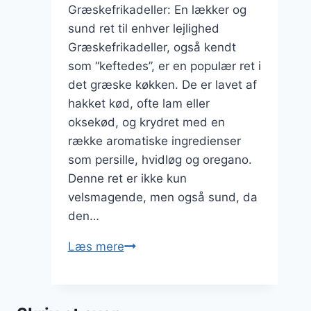
Græskefrikadeller: En lækker og
sund ret til enhver lejlighed
Græskefrikadeller, også kendt
som “keftedes”, er en populær ret i
det græske køkken. De er lavet af
hakket kød, ofte lam eller
oksekød, og krydret med en
række aromatiske ingredienser
som persille, hvidløg og oregano.
Denne ret er ikke kun
velsmagende, men også sund, da
den…
Græskefrikadeller
Læs mere
med
persille
og