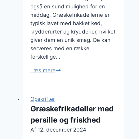
også en sund mulighed for en
middag. Græskefrikadellerne er
typisk lavet med hakket kød,
krydderurter og krydderier, hvilket
giver dem en unik smag. De kan
serveres med en række
forskellige…
Græskefrikadeller
Læs mere
opskrift
til
en
Opskrifter
lækker
Græskefrikadeller med
middag
persille og friskhed
Af
12. december 2024