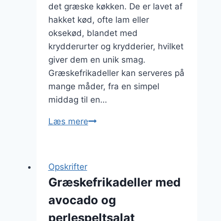
det græske køkken. De er lavet af
hakket kød, ofte lam eller
oksekød, blandet med
krydderurter og krydderier, hvilket
giver dem en unik smag.
Græskefrikadeller kan serveres på
mange måder, fra en simpel
middag til en…
Græskefrikadeller
Læs mere
med
bagte
grøntsager
Opskrifter
og
Græskefrikadeller med
olivenolie
avocado og
perlespeltsalat