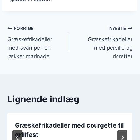
Indlægsnavigation
FORRIGE
NÆSTE
Græskefrikadeller
Græskefrikadeller
med svampe i en
med persille og
lækker marinade
risretter
Lignende indlæg
Græskefrikadeller med courgette til
grillfest