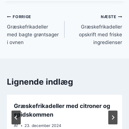
Indlægsnavigation
FORRIGE
NÆSTE
Græskefrikadeller
Græskefrikadeller
med bagte grøntsager
opskrift med friske
i ovnen
ingredienser
Lignende indlæg
Græskefrikadeller med citroner og
spidskommen
Af
23. december 2024