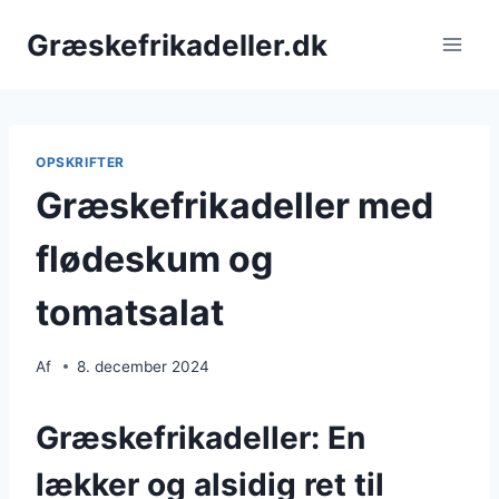
Fortsæt
Græskefrikadeller.dk
til
indhold
OPSKRIFTER
Græskefrikadeller med
flødeskum og
tomatsalat
Af
8. december 2024
Græskefrikadeller: En
lækker og alsidig ret til