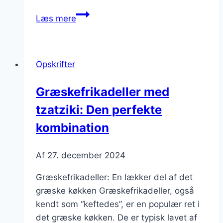
Græskefrikadeller
Læs mere
med
græsk
yoghurt
Opskrifter
og
valnødder
Græskefrikadeller med
tzatziki: Den perfekte
kombination
Af
27. december 2024
Græskefrikadeller: En lækker del af det
græske køkken Græskefrikadeller, også
kendt som “keftedes”, er en populær ret i
det græske køkken. De er typisk lavet af