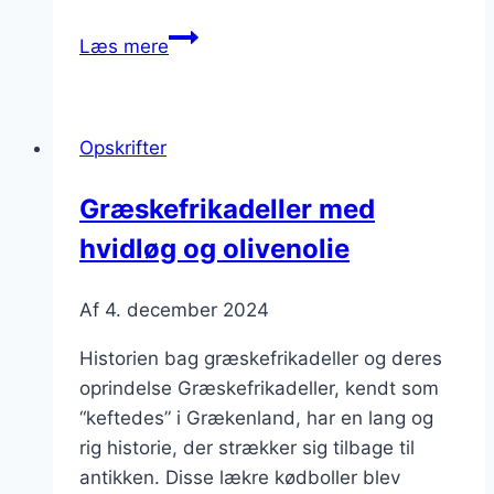
Græskefrikadeller
Læs mere
med
citron
og
Opskrifter
hvidløg
Græskefrikadeller med
hvidløg og olivenolie
Af
4. december 2024
Historien bag græskefrikadeller og deres
oprindelse Græskefrikadeller, kendt som
“keftedes” i Grækenland, har en lang og
rig historie, der strækker sig tilbage til
antikken. Disse lækre kødboller blev