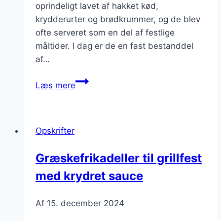
oprindeligt lavet af hakket kød,
krydderurter og brødkrummer, og de blev
ofte serveret som en del af festlige
måltider. I dag er de en fast bestanddel
af…
Græskefrikadeller
Læs mere
med
hvidløg
og
Opskrifter
olivenolie
Græskefrikadeller til grillfest
med krydret sauce
Af
15. december 2024