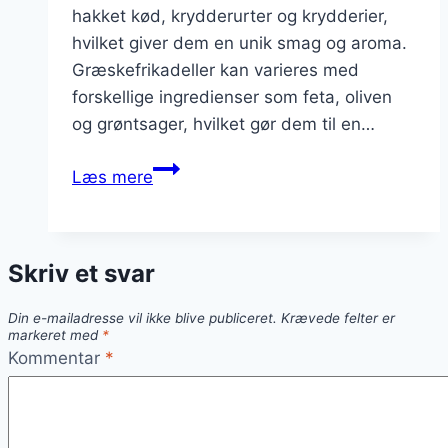
hakket kød, krydderurter og krydderier,
hvilket giver dem en unik smag og aroma.
Græskefrikadeller kan varieres med
forskellige ingredienser som feta, oliven
og grøntsager, hvilket gør dem til en…
Græskefrikadeller
Læs mere
med
tzatziki:
Den
Skriv et svar
perfekte
kombination
Din e-mailadresse vil ikke blive publiceret.
Krævede felter er
markeret med
*
Kommentar
*