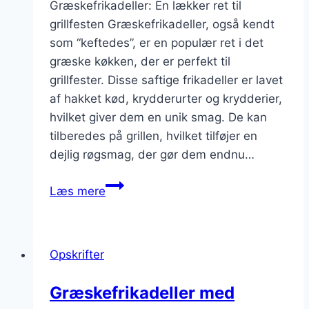
Græskefrikadeller: En lækker ret til
grillfesten Græskefrikadeller, også kendt
som “keftedes”, er en populær ret i det
græske køkken, der er perfekt til
grillfester. Disse saftige frikadeller er lavet
af hakket kød, krydderurter og krydderier,
hvilket giver dem en unik smag. De kan
tilberedes på grillen, hvilket tilføjer en
dejlig røgsmag, der gør dem endnu…
Græskefrikadeller
Læs mere
til
grillfest
med
Opskrifter
krydret
sauce
Græskefrikadeller med