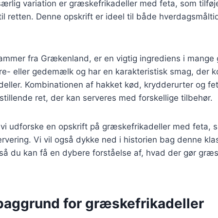
særlig variation er græskefrikadeller med feta, som tilfø
il retten. Denne opskrift er ideel til både hverdagsmålti
ammer fra Grækenland, er en vigtig ingrediens i mange 
åre- eller gedemælk og har en karakteristisk smag, der
deller. Kombinationen af hakket kød, krydderurter og fe
stillende ret, der kan serveres med forskellige tilbehør.
l vi udforske en opskrift på græskefrikadeller med feta, sa
ervering. Vi vil også dykke ned i historien bag denne kla
 så du kan få en dybere forståelse af, hvad der gør græs
baggrund for græskefrikadeller