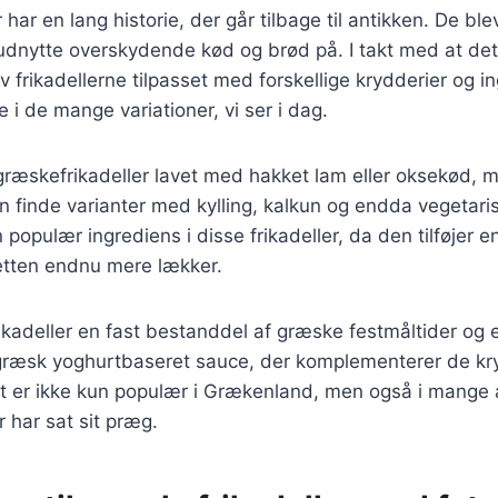
har en lang historie, der går tilbage til antikken. De ble
dnytte overskydende kød og brød på. I takt med at de
v frikadellerne tilpasset med forskellige krydderier og i
e i de mange variationer, vi ser i dag.
 græskefrikadeller lavet med hakket lam eller oksekød,
n finde varianter med kylling, kalkun og endda vegetaris
 populær ingrediens i disse frikadeller, da den tilføjer 
retten endnu mere lækker.
ikadeller en fast bestanddel af græske festmåltider og e
 græsk yoghurtbaseret sauce, der komplementerer de kry
et er ikke kun populær i Grækenland, men også i mange 
 har sat sit præg.