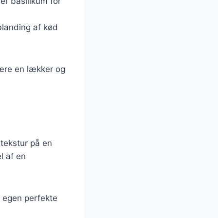
er basilikum for
blanding af kød
være en lækker og
 tekstur på en
l af en
n egen perfekte