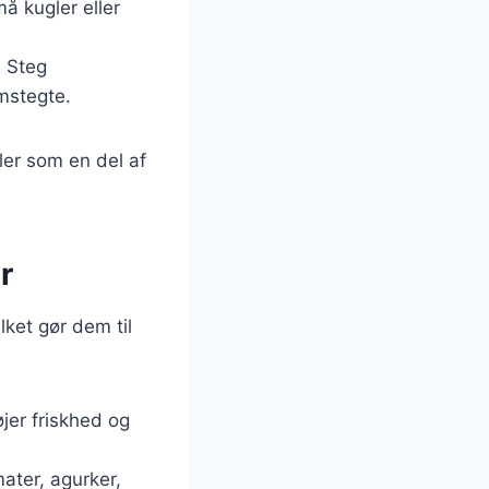
å kugler eller
. Steg
emstegte.
ler som en del af
r
ket gør dem til
jer friskhed og
ater, agurker,