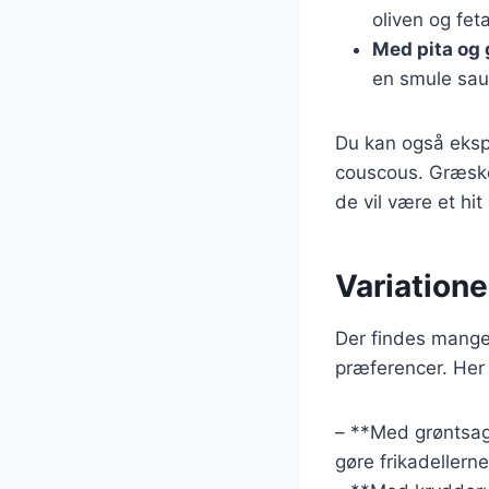
oliven og fet
Med pita og
en smule sau
Du kan også ekspe
couscous. Græskef
de vil være et hi
Variatione
Der findes mange 
præferencer. Her 
– **Med grøntsage
gøre frikadeller