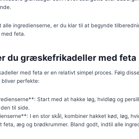
ende.
 alle ingredienserne, er du klar til at begynde tilberedn
 med feta.
er du græskefrikadeller med feta
adeller med feta er en relativt simpel proces. Følg disse t
r bliver perfekte:
redienserne**: Start med at hakke løg, hvidløg og persil
den til side.
enserne**: I en stor skål, kombiner hakket kød, løg, hvid
 feta, æg og brødkrummer. Bland godt, indtil alle ingre