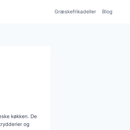
Græskefrikadeller
Blog
ræske køkken. De
 krydderier og