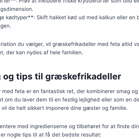
ter**: Prøv at inkludere friske krydderurter som dild ell
agsdimension.
ge kødtyper**: Skift hakket kød ud med kalkun eller en 
agen.
riation du vælger, vil græskefrikadeller med feta altid 
ret, der kan nydes af hele familien.
 og tips til græskefrikadeller
 med feta er en fantastisk ret, der kombinerer smag og
 om du laver dem til en festlig lejlighed eller som en de
il de helt sikkert imponere dine gæster og familie.
ntere med ingredienserne og tilbehøret for at finde di
r nogle tips til at få det bedste resultat: