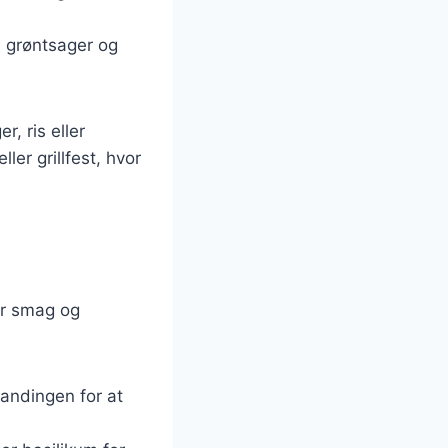
e grøntsager og
, ris eller
er grillfest, hvor
er smag og
landingen for at