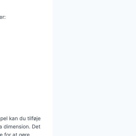
er:
el kan du tilføje
ra dimension. Det
e for at gøre