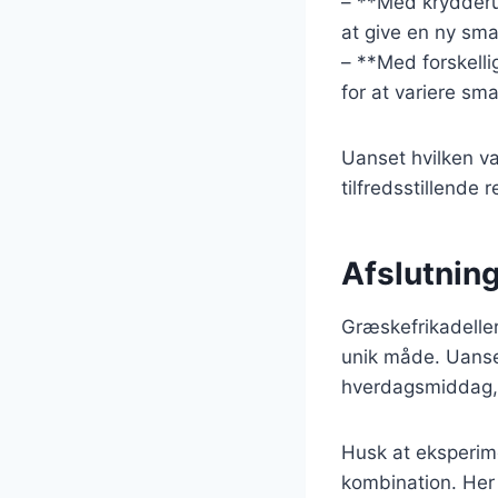
– **Med krydderur
at give en ny sm
– **Med forskelli
for at variere sm
Uanset hvilken va
tilfredsstillende 
Afslutning
Græskefrikadeller
unik måde. Uanset
hverdagsmiddag, v
Husk at eksperime
kombination. Her e