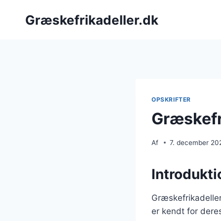
Fortsæt
Græskefrikadeller.dk
til
indhold
OPSKRIFTER
Græskefr
Af
7. december 20
Introdukti
Græskefrikadeller
er kendt for deres