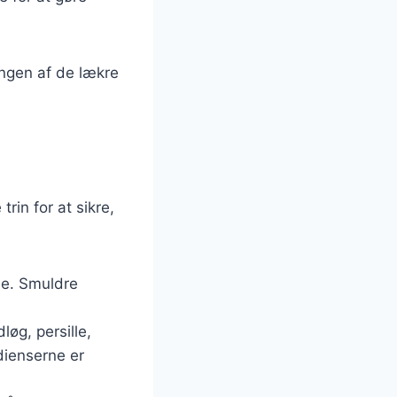
ingen af de lækre
rin for at sikre,
le. Smuldre
løg, persille,
dienserne er