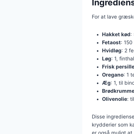
Ingrediens
For at lave græsk
Hakket kød
:
Fetaost
: 150
Hvidløg
: 2 f
Løg
: 1, finth
Frisk persill
Oregano
: 1 
Æg
: 1, til bi
Brødkrumme
Olivenolie
: t
Disse ingrediense
krydderier som ka
er også muligt at