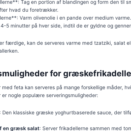
llerne**: Tag en portion af blandingen og form den til sm
efter hvad du foretrækker.
llerne**: Varm olivenolie i en pande over medium varme
a. 4-5 minutter på hver side, indtil de er gyldne og genn
 er færdige, kan de serveres varme med tzatziki, salat el
llerken.
smuligheder for græskefrikadelle
 med feta kan serveres på mange forskellige måder, hvil
er er nogle populære serveringsmuligheder:
: Den klassiske græske yoghurtbaserede sauce, der tilfø
f en græsk salat
: Server frikadellerne sammen med tom