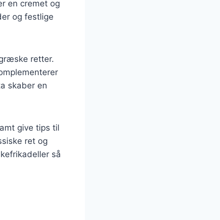
jer en cremet og
der og festlige
græske retter.
 komplementerer
ta skaber en
mt give tips til
ssiske ret og
kefrikadeller så