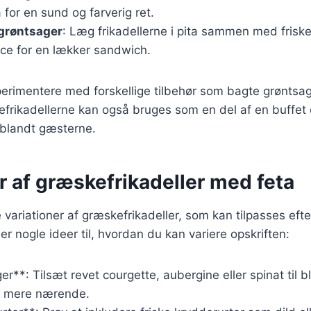
a for en sund og farverig ret.
 grøntsager
: Læg frikadellerne i pita sammen med frisk
ce for en lækker sandwich.
rimentere med forskellige tilbehør som bagte grøntsager
rikadellerne kan også bruges som en del af en buffet ell
t blandt gæsterne.
r af græskefrikadeller med feta
variationer af græskefrikadeller, som kan tilpasses eft
er nogle ideer til, hvordan du kan variere opskriften:
r**: Tilsæt revet courgette, aubergine eller spinat til b
ne mere nærende.