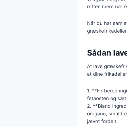
retten mere nær
Når du har samlet
græskefrikadeller
Sådan lav
At lave græskefrik
at dine frikadelle
1. **Forbered ing
fetaosten og sæt 
2. **Bland ingredi
oregano, smuldret
jævnt fordelt.