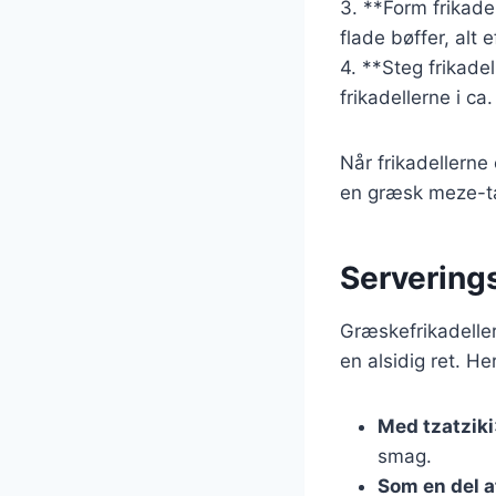
3. **Form frikade
flade bøffer, alt 
4. **Steg frikade
frikadellerne i c
Når frikadellerne
en græsk meze-ta
Servering
Græskefrikadeller
en alsidig ret. H
Med tzatziki
smag.
Som en del a