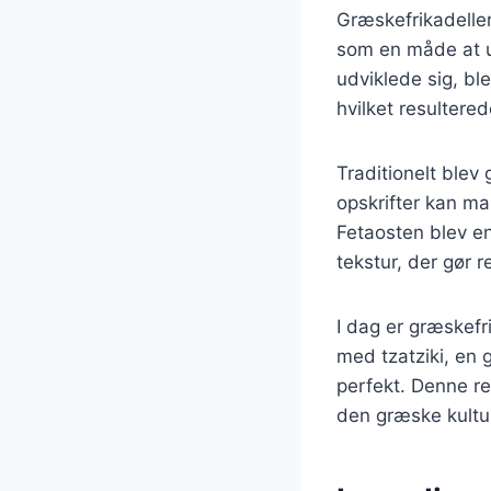
Græskefrikadeller 
som en måde at u
udviklede sig, ble
hvilket resultered
Traditionelt blev
opskrifter kan ma
Fetaosten blev en
tekstur, der gør 
I dag er græskefr
med tzatziki, en
perfekt. Denne r
den græske kultur