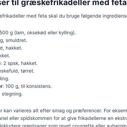
er til græskefrikadeller med feta
efrikadeller med feta skal du bruge følgende ingrediens
 500 g (lam, oksekød eller kylling).
 g, smuldret.
ed, hakket.
akket.
e
: 2 spsk, hakket.
teskefuld, tørret.
nding.
r
: 100 g, til konsistens.
il stegning.
r kan varieres alt efter smag og præferencer. For eksemp
nel eller spidskommen for at give frikadellerne en ekst
 inkludere grøntsager som revet courgette eller aubergin