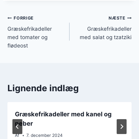
Indlægsnavigation
FORRIGE
NÆSTE
Græskefrikadeller
Græskefrikadeller
med tomater og
med salat og tzatziki
flødeost
Lignende indlæg
Græskefrikadeller med kanel og
peber
Af
7. december 2024