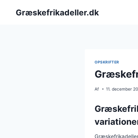
Fortsæt
Græskefrikadeller.dk
til
indhold
OPSKRIFTER
Græskefr
Af
11. december 2
Græskefri
variatione
Græskefrikadeller