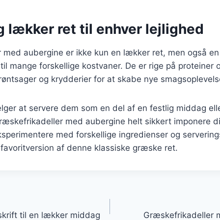
 lækker ret til enhver lejlighed
r med aubergine er ikke kun en lækker ret, men også e
til mange forskellige kostvaner. De er rige på proteiner 
røntsager og krydderier for at skabe nye smagsoplevels
ger at servere dem som en del af en festlig middag ell
græskefrikadeller med aubergine helt sikkert imponere 
eksperimentere med forskellige ingredienser og serverin
 favoritversion af denne klassiske græske ret.
gation
krift til en lækker middag
Græskefrikadeller 