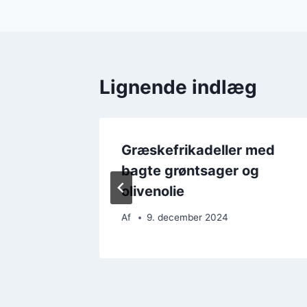
Lignende indlæg
 med
Græskefrikadeller med
bagte grøntsager og
olivenolie
Af
9. december 2024