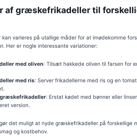
r af græskefrikadeller til forskell
 kan varieres på utallige måder for at imødekomme fors
 Her er nogle interessante variationer:
eller med oliven
: Tilsæt hakkede oliven til farsen for e
eller med ris
: Server frikadellerne med ris og en toma
t.
græskefrikadeller
: Erstat kødet med bønner eller linse
ret version.
 gør det muligt at nyde græskefrikadeller på forskellige
 smag og kostbehov.