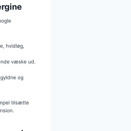
ergine
nogle
e, hvidløg,
dende væske ud.
r gyldne og
mpel tilsætte
nsion.