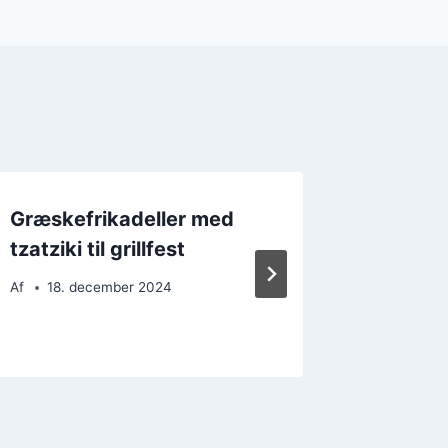
Græskefrikadeller med
Græske
tzatziki til grillfest
oliven 
Af
18. december 2024
Af
22. 