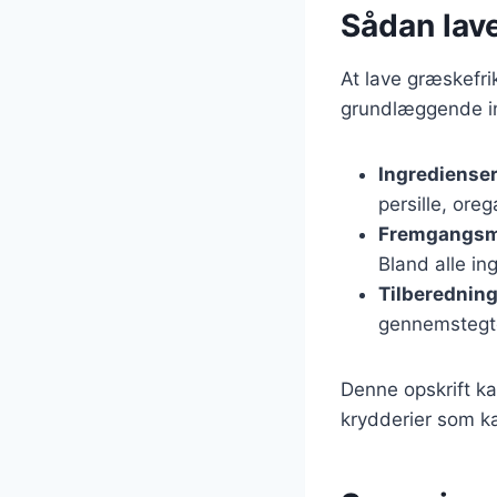
Sådan lav
At lave græskefri
grundlæggende ing
Ingrediense
persille, oreg
Fremgangs
Bland alle in
Tilberednin
gennemstegte
Denne opskrift ka
krydderier som k