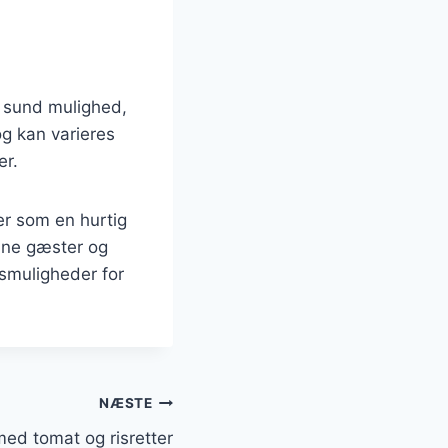
n sund mulighed,
og kan varieres
er.
er som en hurtig
dine gæster og
gsmuligheder for
NÆSTE
med tomat og risretter