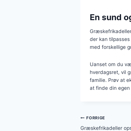
En sund og
Græskefrikadelle
der kan tilpasses 
med forskellige g
Uanset om du væl
hverdagsret, vil 
familie. Prøv at 
at finde din egen
Indlægsnavi
FORRIGE
Græskefrikadeller ops