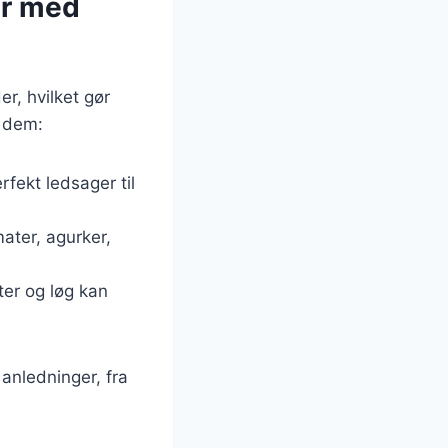
er med
r, hvilket gør
e dem:
fekt ledsager til
ater, agurker,
ter og løg kan
 anledninger, fra