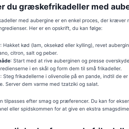
er du græskefrikadeller med aub
kadeller med aubergine er en enkel proces, der kræver 
redienser. Her er en opskrift, du kan følge:
r
: Hakket kød (lam, oksekød eller kylling), revet aubergin
ano, citron, salt og peber.
måde
: Start med at rive auberginen og presse oversky
gredienserne i en skål og form dem til små frikadeller.
g
: Steg frikadellerne i olivenolie på en pande, indtil de e
. Server dem varme med tzatziki og salat.
n tilpasses efter smag og præferencer. Du kan for ekse
anel eller spidskommen for at give en ekstra smagsdime