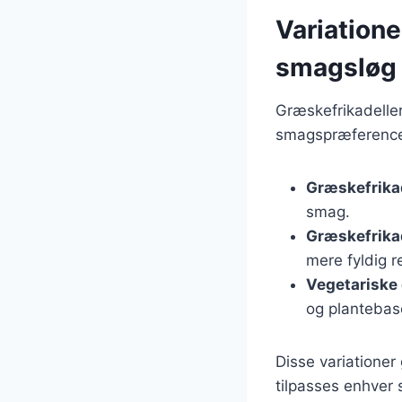
Variatione
smagsløg
Græskefrikadeller
smagspræferencer.
Græskefrikad
smag.
Græskefrikad
mere fyldig re
Vegetariske 
og plantebase
Disse variationer
tilpasses enhver