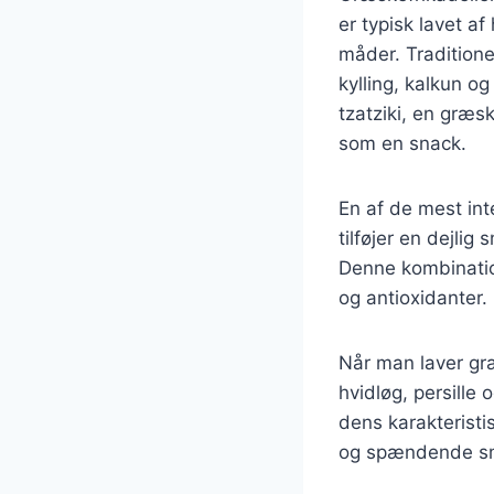
er typisk lavet a
måder. Traditione
kylling, kalkun o
tzatziki, en græs
som en snack.
En af de mest int
tilføjer en dejli
Denne kombinatio
og antioxidanter.
Når man laver græ
hvidløg, persille 
dens karakteristi
og spændende sm