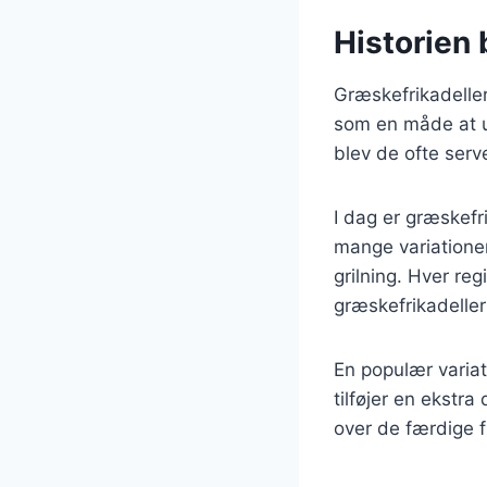
Historien 
Græskefrikadeller 
som en måde at u
blev de ofte serve
I dag er græskefr
mange variationer
grilning. Hver reg
græskefrikadeller t
En populær variat
tilføjer en ekstra
over de færdige f