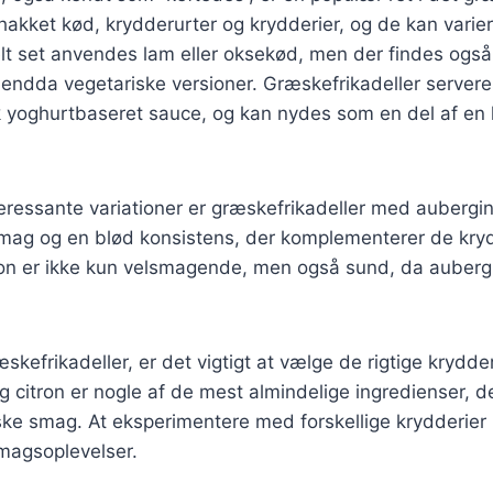
f hakket kød, krydderurter og krydderier, og de kan vari
lt set anvendes lam eller oksekød, men der findes også
g endda vegetariske versioner. Græskefrikadeller server
k yoghurtbaseret sauce, og kan nydes som en del af en 
eressante variationer er græskefrikadeller med aubergi
g smag og en blød konsistens, der komplementerer de kryd
n er ikke kun velsmagende, men også sund, da aubergin
skefrikadeller, er det vigtigt at vælge de rigtige krydde
og citron er nogle af de mest almindelige ingredienser, de
ske smag. At eksperimentere med forskellige krydderier k
agsoplevelser.