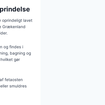
oprindelse
v oprindeligt lavet
le Grækenland
ider.
n og findes i
gning, bagning og
hvilket gør
af fetaosten
 eller smuldres