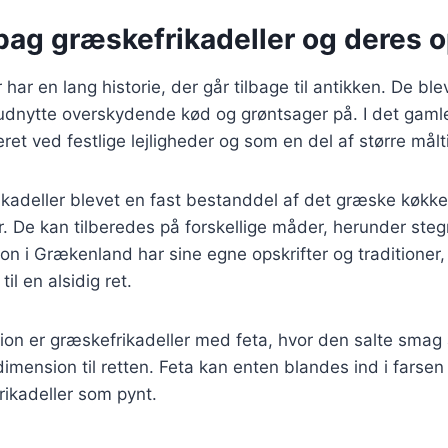
bag græskefrikadeller og deres 
har en lang historie, der går tilbage til antikken. De ble
dnytte overskydende kød og grøntsager på. I det gam
ret ved festlige lejligheder og som en del af større målt
ikadeller blevet en fast bestanddel af det græske køkke
. De kan tilberedes på forskellige måder, herunder ste
ion i Grækenland har sine egne opskrifter og traditioner, 
il en alsidig ret.
ion er græskefrikadeller med feta, hvor den salte smag 
 dimension til retten. Feta kan enten blandes ind i farsen
rikadeller som pynt.