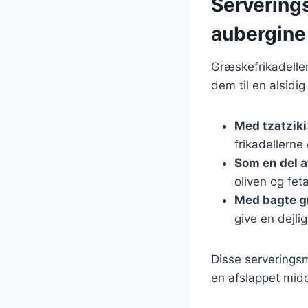
Servering
aubergine
Græskefrikadelle
dem til en alsidi
Med tzatziki
frikadellerne 
Som en del a
oliven og fet
Med bagte g
give en dejlig
Disse serveringsmu
en afslappet midda