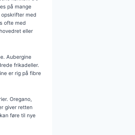
eres på mange
 opskrifter med
es ofte med
hovedret eller
ne. Aubergine
rede frikadeller.
e er rig på fibre
rier. Oregano,
r giver retten
an føre til nye