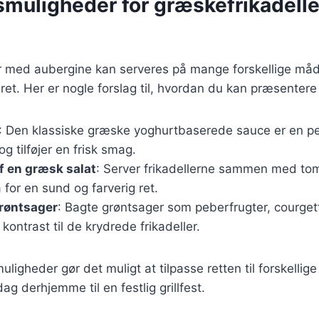
smuligheder for græskefrikadell
r med aubergine kan serveres på mange forskellige måde
g ret. Her er nogle forslag til, hvordan du kan præsenter
: Den klassiske græske yoghurtbaserede sauce er en per
og tilføjer en frisk smag.
f en græsk salat
: Server frikadellerne sammen med tom
a for en sund og farverig ret.
røntsager
: Bagte grøntsager som peberfrugter, courget
 kontrast til de krydrede frikadeller.
ligheder gør det muligt at tilpasse retten til forskellige
g derhjemme til en festlig grillfest.