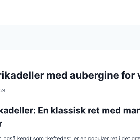
ikadeller med aubergine for 
024
kadeller: En klassisk ret med ma
r
, også kendt som “keftedes”, er en populær ret i det g