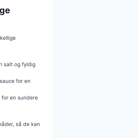
ige
kellige
n salt og fyldig
tsauce for en
r for en sundere
 måder, så de kan