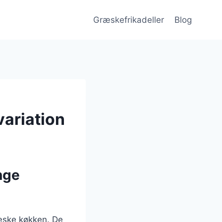
Græskefrikadeller
Blog
variation
nge
ræske køkken. De