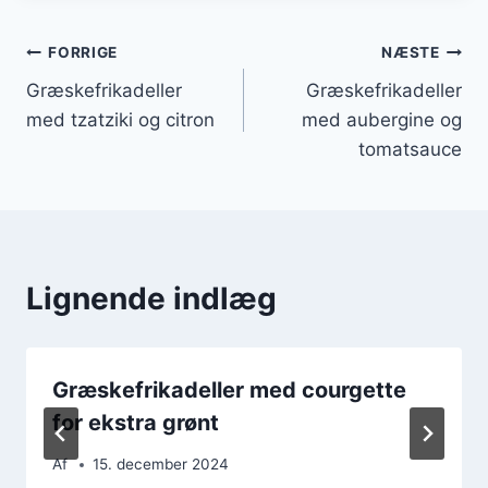
Indlægsnavigation
FORRIGE
NÆSTE
Græskefrikadeller
Græskefrikadeller
med tzatziki og citron
med aubergine og
tomatsauce
Lignende indlæg
Græskefrikadeller med courgette
for ekstra grønt
Af
15. december 2024