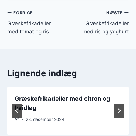
Indlægsnavigation
FORRIGE
NÆSTE
Græskefrikadeller
Græskefrikadeller
med tomat og ris
med ris og yoghurt
Lignende indlæg
Græskefrikadeller med citron og
hvidløg
Af
28. december 2024