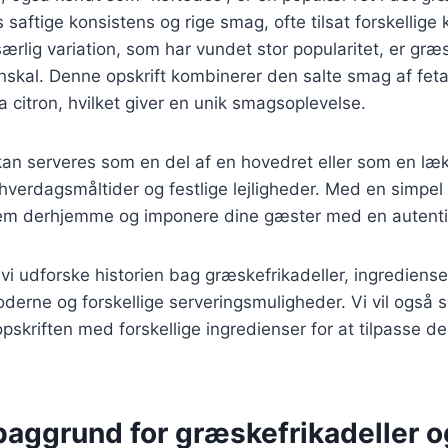
 saftige konsistens og rige smag, ofte tilsat forskellige
særlig variation, som har vundet stor popularitet, er græs
onskal. Denne opskrift kombinerer den salte smag af fe
ra citron, hvilket giver en unik smagsoplevelse.
 kan serveres som en del af en hovedret eller som en læ
 hverdagsmåltider og festlige lejligheder. Med en simpel
em derhjemme og imponere dine gæster med en autenti
l vi udforske historien bag græskefrikadeller, ingrediense
derne og forskellige serveringsmuligheder. Vi vil også 
pskriften med forskellige ingredienser for at tilpasse de
baggrund for græskefrikadeller o