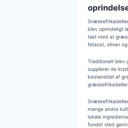
oprindels
Græskefrikadeller
blev oprindeligt 
takt med at græsk
fetaost, oliven og
Traditionelt blev
supplerer de kry
bestanddel af græ
græskefrikadeller
Græskefrikadeller
mange andre kult
lokale ingrediens
fundet sted genn