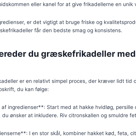
idskommen eller kanel for at give frikadellerne en unik v
edienser, er det vigtigt at bruge friske og kvalitetsprodu
æskefrikadeller får den bedste smag og konsistens.
bereder du græskefrikadeller med
adeller er en relativt simpel proces, der kræver lidt tid
skrift, du kan følge:
 af ingredienser**: Start med at hakke hvidløg, persille
 du ønsker at inkludere. Riv citronskallen og smuldre fe
ienserne**: I en stor skål, kombiner hakket kød, feta, ci