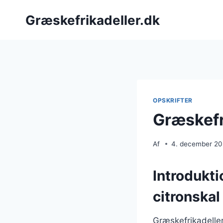
Fortsæt
Græskefrikadeller.dk
til
indhold
OPSKRIFTER
Græskefr
Af
4. december 2
Introdukti
citronskal
Græskefrikadeller