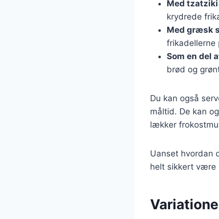
Med tzatziki
krydrede frik
Med græsk s
frikadellerne 
Som en del a
brød og grønt
Du kan også serve
måltid. De kan og
lækker frokostmu
Uanset hvordan du
helt sikkert være 
Variatione