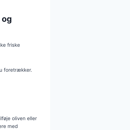
 og
ke friske
du foretrækker.
føje oliven eller
tere med