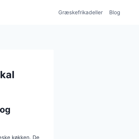
Græskefrikadeller
Blog
kal
 og
ræske køkken. De