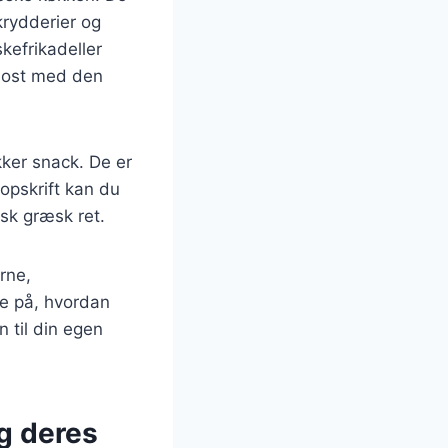
 krydderier og
kefrikadeller
taost med den
kker snack. De er
 opskrift kan du
sk græsk ret.
rne,
se på, hvordan
n til din egen
g deres