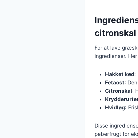
Ingrediens
citronskal
For at lave græsk
ingredienser. Her 
Hakket kød
:
Fetaost
: Den
Citronskal
: 
Krydderurte
Hvidløg
: Fri
Disse ingredienser
peberfrugt for ek