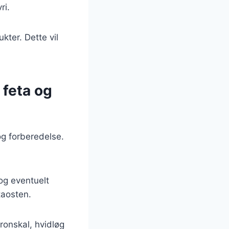
ri.
kter. Dette vil
 feta og
 og forberedelse.
 og eventuelt
taosten.
tronskal, hvidløg