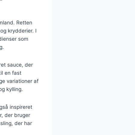
enland. Retten
og krydderier. I
edienser som
g.
ret sauce, der
l en fast
e variationer af
g kylling.
gså inspireret
r, der bruger
sling, der har