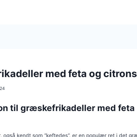
ikadeller med feta og citrons
024
on til græskefrikadeller med feta
, også kendt som “keftedes”, er en populær ret i det g