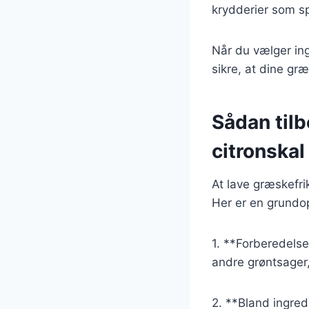
krydderier som sp
Når du vælger ingr
sikre, at dine gr
Sådan til
citronskal
At lave græskefrik
Her er en grundop
1. **Forberedelse
andre grøntsager,
2. **Bland ingred