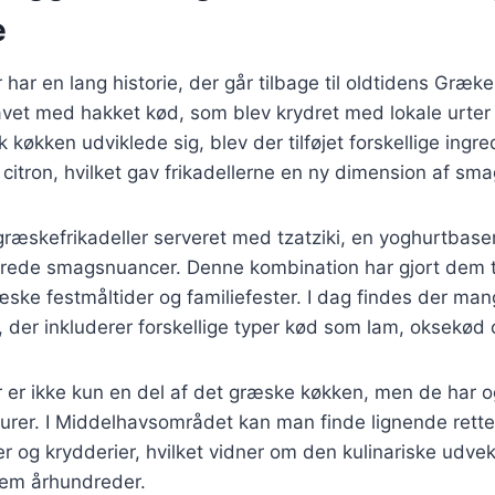
e
 har en lang historie, der går tilbage til oldtidens Græk
lavet med hakket kød, som blev krydret med lokale urter 
 køkken udviklede sig, blev der tilføjet forskellige ingr
 citron, hvilket gav frikadellerne en ny dimension af sma
 græskefrikadeller serveret med tzatziki, en yoghurtbase
drede smagsnuancer. Denne kombination har gjort dem ti
ske festmåltider og familiefester. I dag findes der mang
, der inkluderer forskellige typer kød som lam, oksekød o
 er ikke kun en del af det græske køkken, men de har o
urer. I Middelhavsområdet kan man finde lignende rette
er og krydderier, hvilket vidner om den kulinariske udvek
em århundreder.