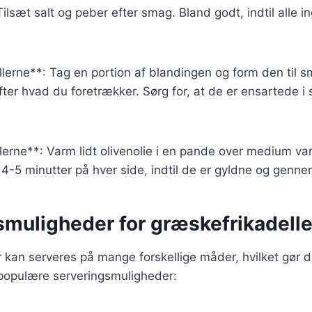
Tilsæt salt og peber efter smag. Bland godt, indtil alle i
llerne**: Tag en portion af blandingen og form den til sm
efter hvad du foretrækker. Sørg for, at de er ensartede i 
llerne**: Varm lidt olivenolie i en pande over medium v
a. 4-5 minutter på hver side, indtil de er gyldne og genn
smuligheder for græskefrikadelle
 kan serveres på mange forskellige måder, hvilket gør de
 populære serveringsmuligheder: