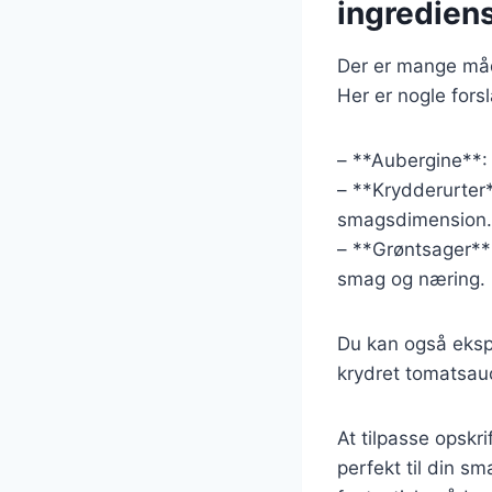
ingredien
Der er mange måde
Her er nogle forsl
– **Aubergine**: 
– **Krydderurter*
smagsdimension.
– **Grøntsager**
smag og næring.
Du kan også eksp
krydret tomatsauc
At tilpasse opskri
perfekt til din s