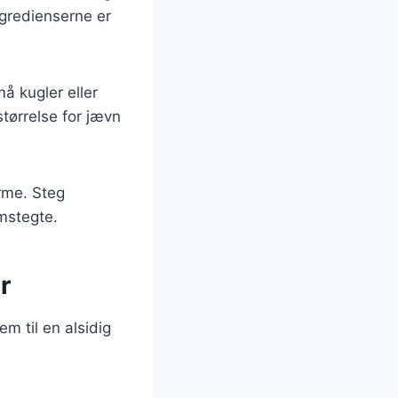
ngredienserne er
å kugler eller
størrelse for jævn
arme. Steg
emstegte.
r
m til en alsidig