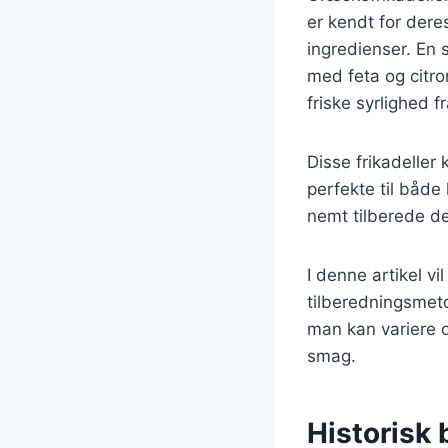
er kendt for deres
ingredienser. En 
med feta og citr
friske syrlighed f
Disse frikadeller
perfekte til både
nemt tilberede d
I denne artikel vi
tilberedningsmeto
man kan variere o
smag.
Historisk 