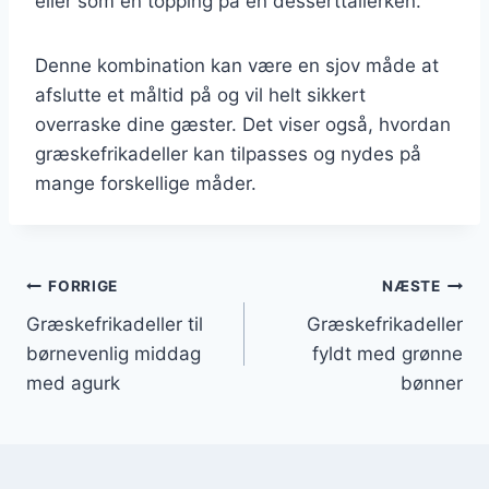
eller som en topping på en desserttallerken.
Denne kombination kan være en sjov måde at
afslutte et måltid på og vil helt sikkert
overraske dine gæster. Det viser også, hvordan
græskefrikadeller kan tilpasses og nydes på
mange forskellige måder.
Indlægsnavigation
FORRIGE
NÆSTE
Græskefrikadeller til
Græskefrikadeller
børnevenlig middag
fyldt med grønne
med agurk
bønner