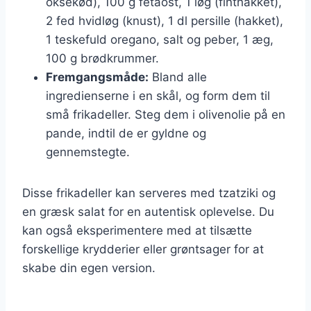
oksekød), 100 g fetaost, 1 løg (finthakket),
2 fed hvidløg (knust), 1 dl persille (hakket),
1 teskefuld oregano, salt og peber, 1 æg,
100 g brødkrummer.
Fremgangsmåde:
Bland alle
ingredienserne i en skål, og form dem til
små frikadeller. Steg dem i olivenolie på en
pande, indtil de er gyldne og
gennemstegte.
Disse frikadeller kan serveres med tzatziki og
en græsk salat for en autentisk oplevelse. Du
kan også eksperimentere med at tilsætte
forskellige krydderier eller grøntsager for at
skabe din egen version.