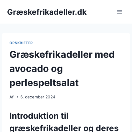
Fortsæt
Græskefrikadeller.dk
til
indhold
OPSKRIFTER
Græskefrikadeller med
avocado og
perlespeltsalat
Af
6. december 2024
Introduktion til
græskefrikadeller og deres