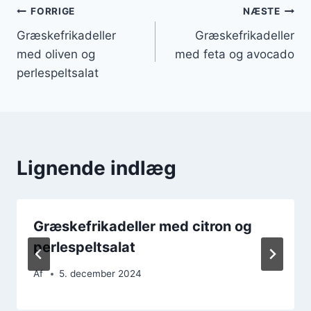
Indlægsnavigation
FORRIGE
NÆSTE
Græskefrikadeller
Græskefrikadeller
med oliven og
med feta og avocado
perlespeltsalat
Lignende indlæg
Græskefrikadeller med citron og
perlespeltsalat
Af
5. december 2024