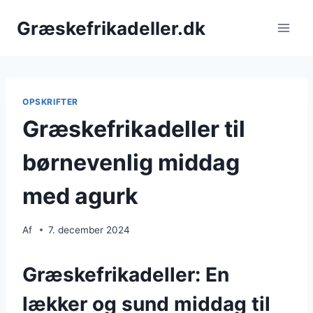
Fortsæt
Græskefrikadeller.dk
til
indhold
OPSKRIFTER
Græskefrikadeller til
børnevenlig middag
med agurk
Af
7. december 2024
Græskefrikadeller: En
lækker og sund middag til