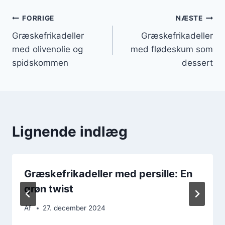
Indlægsnavigation
FORRIGE
NÆSTE
Græskefrikadeller
Græskefrikadeller
med olivenolie og
med flødeskum som
spidskommen
dessert
Lignende indlæg
Græskefrikadeller med persille: En
grøn twist
Af
27. december 2024