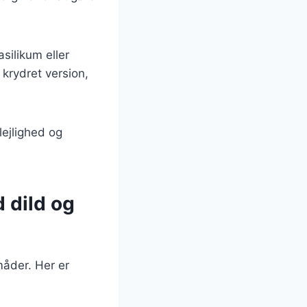
silikum eller
 krydret version,
lejlighed og
 dild og
måder. Her er