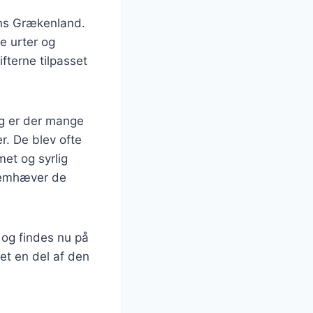
dens Grækenland.
e urter og
fterne tilpasset
.
ag er der mange
er. De blev ofte
met og syrlig
 fremhæver de
 og findes nu på
et en del af den