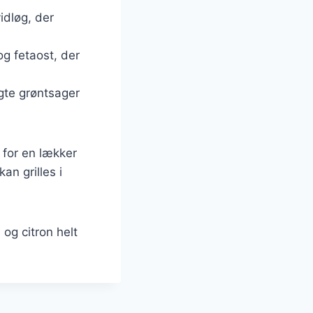
idløg, der
og fetaost, der
gte grøntsager
 for en lækker
an grilles i
og citron helt