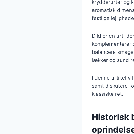
krydderurter og kr
aromatisk dimensi
festlige lejlighede
Dild er en urt, d
komplementerer d
balancere smagen
lækker og sund re
I denne artikel vi
samt diskutere fo
klassiske ret.
Historisk 
oprindels