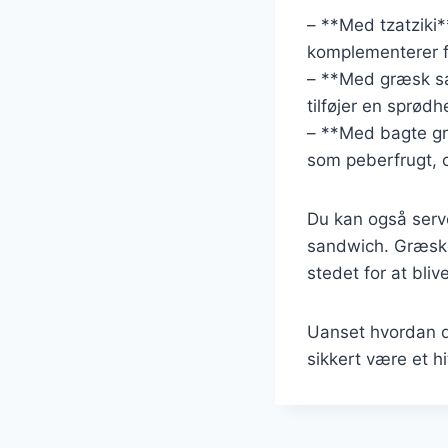
– **Med tzatziki*
komplementerer fr
– **Med græsk sal
tilføjer en sprødhe
– **Med bagte gr
som peberfrugt, c
Du kan også serv
sandwich. Græskefr
stedet for at bliv
Uanset hvordan du
sikkert være et h