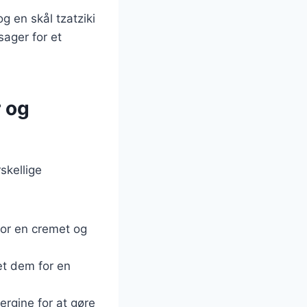
g en skål tzatziki
sager for et
r og
skellige
 for en cremet og
sæt dem for en
ergine for at gøre