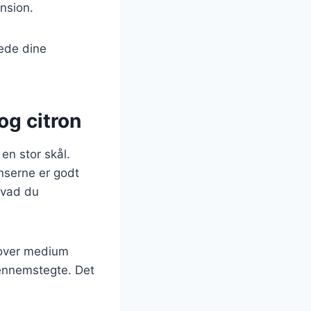
nsion.
rede dine
og citron
en stor skål.
enserne er godt
 hvad du
e over medium
gennemstegte. Det