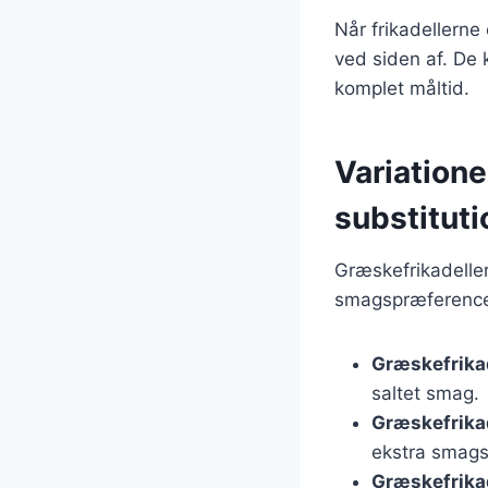
Når frikadellerne
ved siden af. De 
komplet måltid.
Variatione
substitut
Græskefrikadeller
smagspræferencer
Græskefrika
saltet smag.
Græskefrikad
ekstra smags
Græskefrika