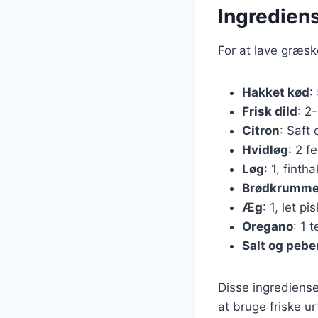
Ingrediens
For at lave græsk
Hakket kød
:
Frisk dild
: 2
Citron
: Saft 
Hvidløg
: 2 f
Løg
: 1, finth
Brødkrumme
Æg
: 1, let pi
Oregano
: 1 
Salt og pebe
Disse ingrediense
at bruge friske u