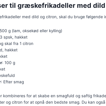
er til græskefrikadeller med dild
efrikadeller med dild og citron, skal du bruge følgende 
 500 g (lam, oksekød eller kylling)
-3 spsk, hakket
og skal fra 1 citron
ed, hakket
akket
r
: 100 g
sket
teskefuld
r
: Efter smag
r kombineres for at skabe en smagfuld og saftig frikadell
rter og citron for at opnå den bedste smag. Du kan også 