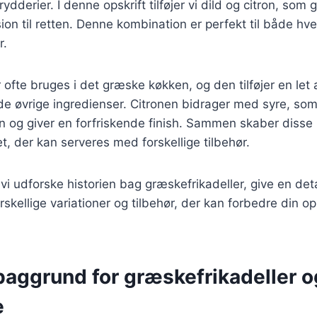
ydderier. I denne opskrift tilføjer vi dild og citron, som g
on til retten. Denne kombination er perfekt til både hv
r.
er ofte bruges i det græske køkken, og den tilføjer en let
e øvrige ingredienser. Citronen bidrager med syre, so
 og giver en forfriskende finish. Sammen skaber disse 
t, der kan serveres med forskellige tilbehør.
l vi udforske historien bag græskefrikadeller, give en deta
rskellige variationer og tilbehør, der kan forbedre din o
baggrund for græskefrikadeller o
e