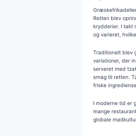
Græskefrikadeller
Retten blev oprin
krydderier. I tak
og varieret, hvilk
Traditionelt blev
variationer, der i
serveret med tzat
smag til retten. 
friske ingrediense
I moderne tid er
mange restaurante
globale madkultur