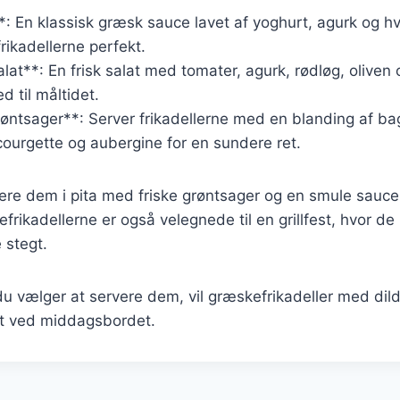
*: En klassisk græsk sauce lavet af yoghurt, agurk og hv
ikadellerne perfekt.
at**: En frisk salat med tomater, agurk, rødløg, oliven 
d til måltidet.
øntsager**: Server frikadellerne med en blanding af ba
ourgette og aubergine for en sundere ret.
ere dem i pita med friske grøntsager og en smule sauce
ikadellerne er også velegnede til en grillfest, hvor de k
e stegt.
 vælger at servere dem, vil græskefrikadeller med dild 
it ved middagsbordet.