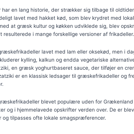
 har en lang historie, der strækker sig tilbage til oldti
deligt lavet med hakket kød, som blev krydret med lokal
t med at græsk kultur og køkken udviklede sig, blev opskri
et resulterede i mange forskellige versioner af frikadeller
 græskefrikadeller lavet med lam eller oksekød, men i d
nkluderer kylling, kalkun og endda vegetariske alternativ
ziki, en græsk yoghurtbaseret sauce, der tilføjer en cre
Tzatziki er en klassisk ledsager til græskefrikadeller og
r.
 græskefrikadeller blevet populære uden for Grækenland
r og i hjemmelavede opskrifter verden over. De er blev
 og tilpasses ofte lokale smagspræferencer.