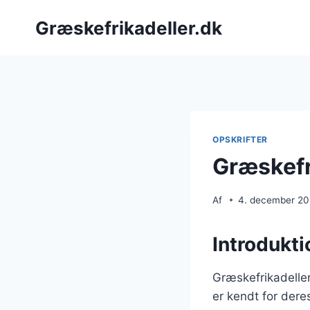
Fortsæt
Græskefrikadeller.dk
til
indhold
OPSKRIFTER
Græskefr
Af
4. december 2
Introdukti
Græskefrikadeller
er kendt for dere