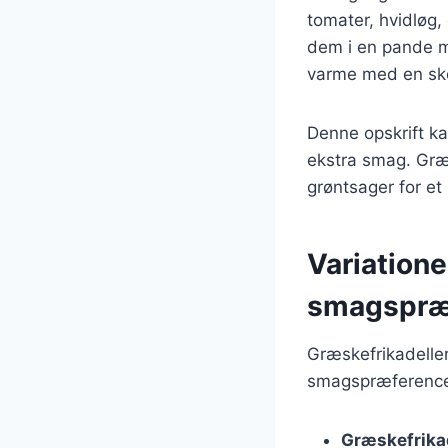
tomater, hvidløg, 
dem i en pande me
varme med en ske
Denne opskrift kan
ekstra smag. Græs
grøntsager for et
Variatione
smagspræ
Græskefrikadelle
smagspræferencer
Græskefrika