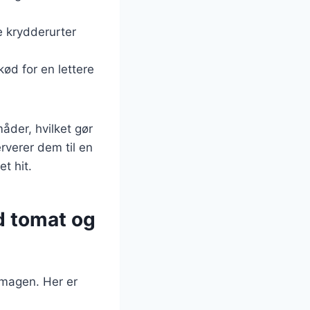
e krydderurter
kød for en lettere
måder, hvilket gør
erverer dem til en
et hit.
d tomat og
smagen. Her er