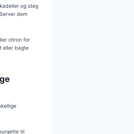
ikadeller og steg
. Server dem
er citron for
 eller bagte
ige
kellige
urgette til