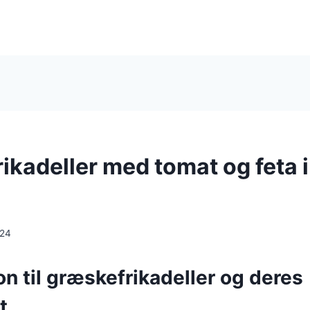
ikadeller med tomat og feta 
024
on til græskefrikadeller og deres
t