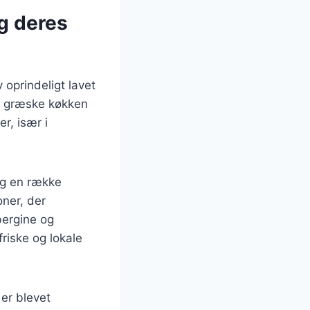
g deres
v oprindeligt lavet
t græske køkken
r, især i
og en række
oner, der
bergine og
riske og lokale
er blevet