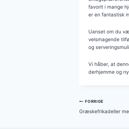
favorit i mange h
er en fantastisk 
Uanset om du vælg
velsmagende tilfø
og serveringsmuli
Vi håber, at denne
derhjemme og nyd
Indlægsnavi
FORRIGE
Græskefrikadeller med