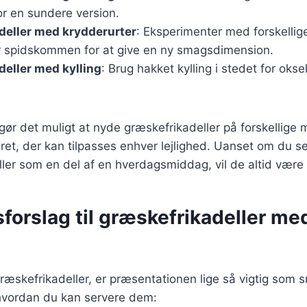
or en sundere version.
deller med krydderurter
: Eksperimenter med forskellig
er spidskommen for at give en ny smagsdimension.
eller med kylling
: Brug hakket kylling i stedet for okse
 gør det muligt at nyde græskefrikadeller på forskellige 
g ret, der kan tilpasses enhver lejlighed. Uanset om du s
 eller som en del af en hverdagsmiddag, vil de altid være 
forslag til græskefrikadeller me
ræskefrikadeller, er præsentationen lige så vigtig som 
, hvordan du kan servere dem: