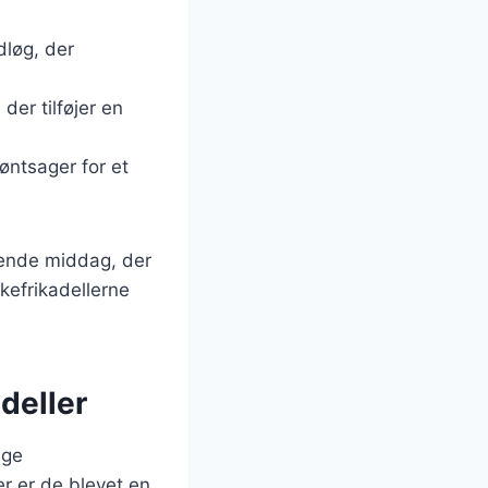
dløg, der
 der tilføjer en
øntsager for et
dende middag, der
kefrikadellerne
deller
ige
r er de blevet en