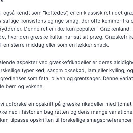
, også kendt som “keftedes”, er en klassisk ret i det g
s saftige konsistens og rige smag, der ofte kommer fra 
rydderier. Denne ret er ikke kun populær i Grækenland,
, hvor den græske kultur har sat sit præg. Græskefrika
f en større middag eller som en lækker snack.
talende aspekter ved græskefrikadeller er deres alsidig
rskellige typer kød, såsom oksekød, lam eller kylling, o
ngredienser som feta, oliven og grøntsager. Denne variat
de børn og voksne.
il vi udforske en opskrift på græskefrikadeller med tomat
ke ned i historien bag retten og dens mange variationer.
an tilpasse opskriften til forskellige smagspræferencer