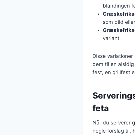
blandingen f
Græskefrika
som dild ell
Græskefrikad
variant.
Disse variationer
dem til en alsidi
fest, en grillfest
Serverings
feta
Når du serverer g
nogle forslag til