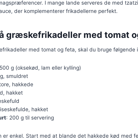
smagspræferencer. I mange lande serveres de med tzatzi
auce, der komplementerer frikadellerne perfekt.
på græskefrikadeller med tomat o
efrikadeller med tomat og feta, skal du bruge følgende 
 500 g (oksekød, lam eller kylling)
 g, smuldret
store, hakkede
ed, hakket
teskefuld
piseskefulde, hakket
urt
: 200 g til servering
r enkel. Start med at blande det hakkede kød med f