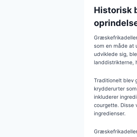
Historisk 
oprindels
Græskefrikadeller 
som en måde at u
udviklede sig, bl
landdistrikterne,
Traditionelt ble
krydderurter som 
inkluderer ingre
courgette. Disse 
ingredienser.
Græskefrikadeller