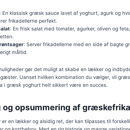
: En klassisk græsk sauce lavet af yoghurt, agurk og hvi
r frikadellerne perfekt.
alat
: En frisk salat med tomater, agurker, oliven og feta,
retten.
røntsager
: Server frikadellerne med en side af bagte gr
erigt måltid.
muligheder gør det muligt at skabe en lækker og indby
 gæster. Uanset hvilken kombination du vælger, vil græs
 i græsk yoghurt helt sikkert være en succes.
g og opsummering af græskefrika
er en lækker og alsidig ret, der kan tilpasses til forskell
 og kostbehov. Med en rig historie og mange variatione