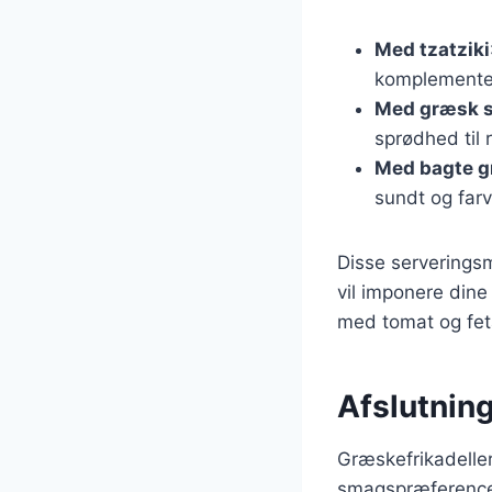
Med tzatziki
komplementere
Med græsk s
sprødhed til 
Med bagte g
sundt og farv
Disse serverings
vil imponere dine
med tomat og feta
Afslutnin
Græskefrikadeller 
smagspræferencer