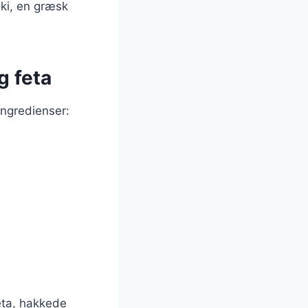
ki, en græsk
g feta
ingredienser:
eta, hakkede