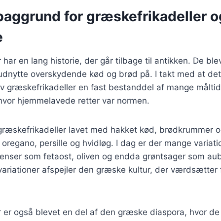
baggrund for græskefrikadeller o
e
har en lang historie, der går tilbage til antikken. De ble
dnytte overskydende kød og brød på. I takt med at de
ev græskefrikadeller en fast bestanddel af mange måltide
 hvor hjemmelavede retter var normen.
v græskefrikadeller lavet med hakket kød, brødkrummer 
oregano, persille og hvidløg. I dag er der mange variati
dienser som fetaost, oliven og endda grøntsager som au
variationer afspejler den græske kultur, der værdsætter f
 er også blevet en del af den græske diaspora, hvor de 