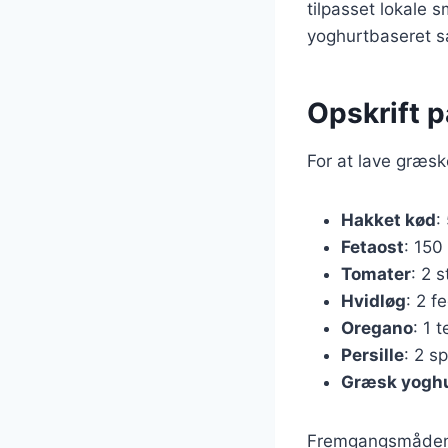
tilpasset lokale 
yoghurtbaseret s
Opskrift 
For at lave græsk
Hakket kød
:
Fetaost
: 150
Tomater
: 2 
Hvidløg
: 2 f
Oregano
: 1 
Persille
: 2 s
Græsk yogh
Fremgangsmåden e