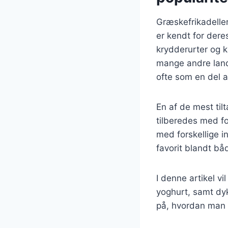
Græskefrikadeller
er kendt for dere
krydderurter og k
mange andre lande
ofte som en del a
En af de mest til
tilberedes med fo
med forskellige i
favorit blandt bå
I denne artikel v
yoghurt, samt dyk
på, hvordan man k