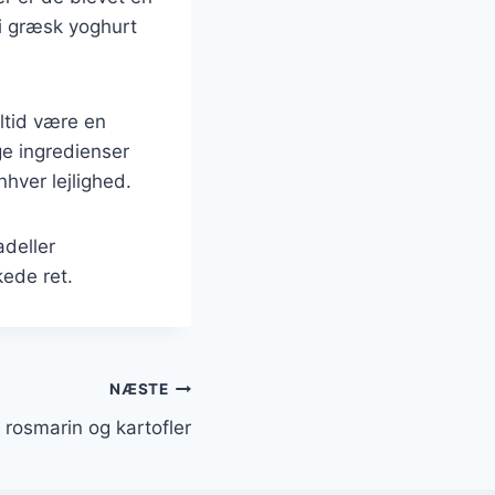
 i græsk yoghurt
ltid være en
ge ingredienser
hver lejlighed.
adeller
ede ret.
NÆSTE
rosmarin og kartofler