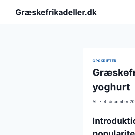
Fortsæt
Græskefrikadeller.dk
til
indhold
OPSKRIFTER
Græskefr
yoghurt
Af
4. december 2
Introdukti
popularite