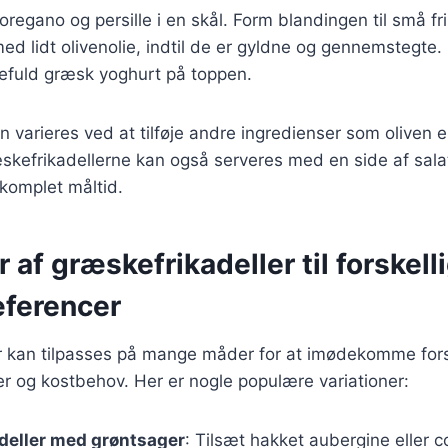
oregano og persille i en skål. Form blandingen til små fr
d lidt olivenolie, indtil de er gyldne og gennemstegte
fuld græsk yoghurt på toppen.
 varieres ved at tilføje andre ingredienser som oliven ell
kefrikadellerne kan også serveres med en side af salat
 komplet måltid.
r af græskefrikadeller til forskell
ferencer
r kan tilpasses på mange måder for at imødekomme fors
 og kostbehov. Her er nogle populære variationer:
deller med grøntsager
: Tilsæt hakket aubergine eller co