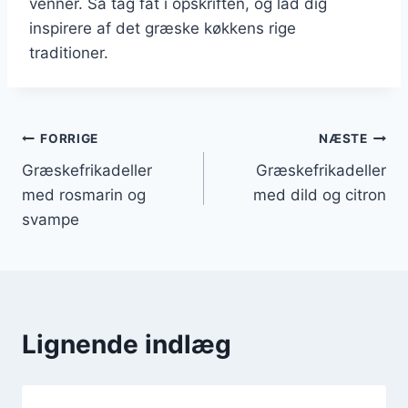
venner. Så tag fat i opskriften, og lad dig
inspirere af det græske køkkens rige
traditioner.
Indlægsnavigation
FORRIGE
NÆSTE
Græskefrikadeller
Græskefrikadeller
med rosmarin og
med dild og citron
svampe
Lignende indlæg