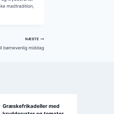
ske madtradition,
NÆSTE
til børnevenlig middag
Græskefrikadeller med
Græske
krydderurter og tomater
tomat t