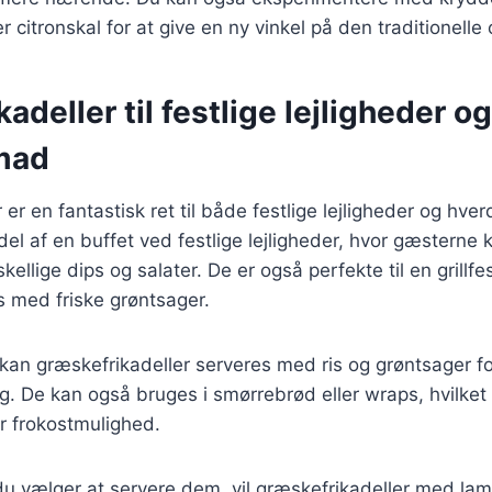
citronskal for at give en ny vinkel på den traditionelle o
adeller til festlige lejligheder og
mad
 er en fantastisk ret til både festlige lejligheder og h
el af en buffet ved festlige lejligheder, hvor gæstern
llige dips og salater. De er også perfekte til en grillfe
es med friske grøntsager.
kan græskefrikadeller serveres med ris og grøntsager f
 De kan også bruges i smørrebrød eller wraps, hvilket 
r frokostmulighed.
u vælger at servere dem, vil græskefrikadeller med lam