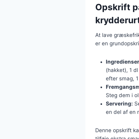
Opskrift 
krydderur
At lave græskefri
er en grundopskri
Ingredienser
(hakket), 1 d
efter smag, 
Fremgangsm
Steg dem i ol
Servering:
Se
en del af en
Denne opskrift ka
tilføje ekstra sm