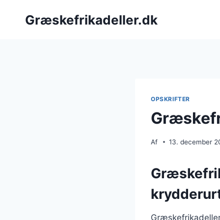
Fortsæt
Græskefrikadeller.dk
til
indhold
OPSKRIFTER
Græskefr
Af
13. december 2
Græskefri
krydderur
Græskefrikadeller