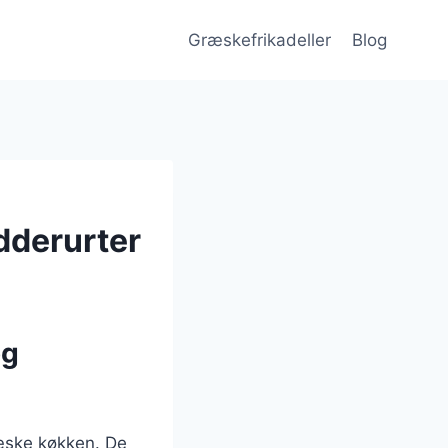
Græskefrikadeller
Blog
dderurter
og
ræske køkken. De