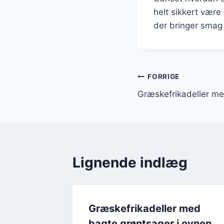
helt sikkert være
der bringer smag 
Indlægsnavi
FORRIGE
Græskefrikadeller me
Lignende indlæg
 med
Græskefrikadeller med
bagte grøntsager i ovnen