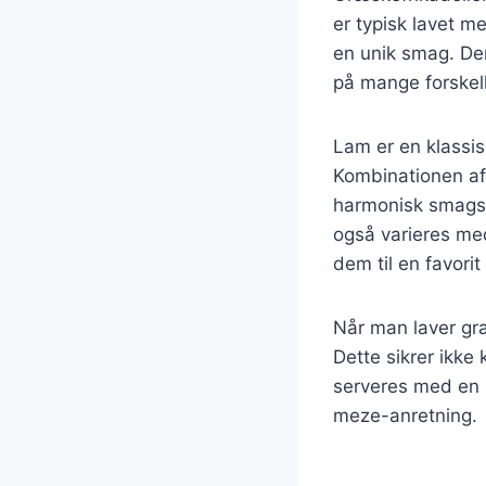
er typisk lavet m
en unik smag. De
på mange forskell
Lam er en klassisk
Kombinationen af
harmonisk smagspr
også varieres med
dem til en favori
Når man laver græ
Dette sikrer ikk
serveres med en r
meze-anretning.