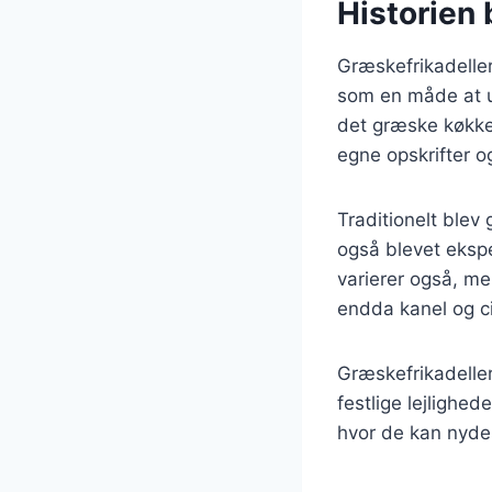
Historien 
Græskefrikadeller 
som en måde at u
det græske køkken
egne opskrifter og
Traditionelt blev
også blevet eksp
varierer også, me
endda kanel og ci
Græskefrikadeller
festlige lejlighe
hvor de kan nydes