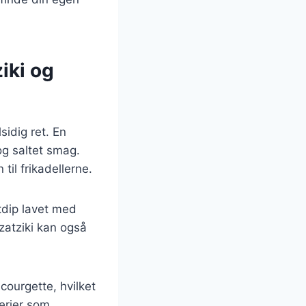
ziki og
sidig ret. En
 og saltet smag.
til frikadellerne.
rtdip lavet med
zatziki kan også
courgette, hvilket
erier som