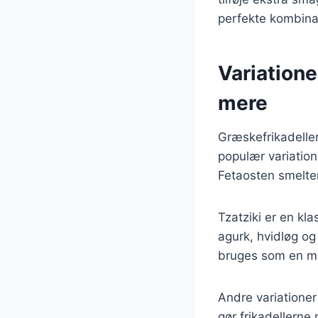
perfekte kombina
Variatione
mere
Græskefrikadeller
populær variation 
Fetaosten smelter 
Tzatziki er en kl
agurk, hvidløg og
bruges som en ma
Andre variationer
gør frikadellern