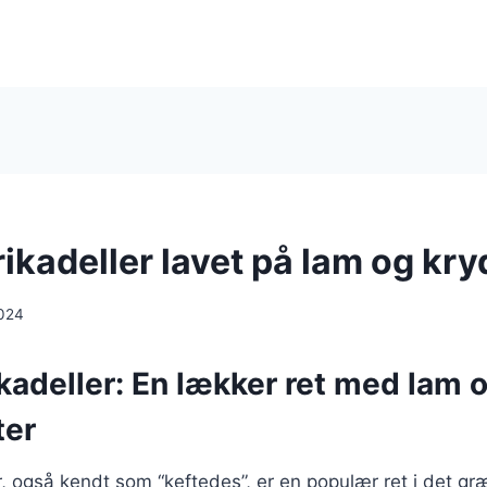
ikadeller lavet på lam og kry
024
kadeller: En lækker ret med lam 
ter
, også kendt som “keftedes”, er en populær ret i det g