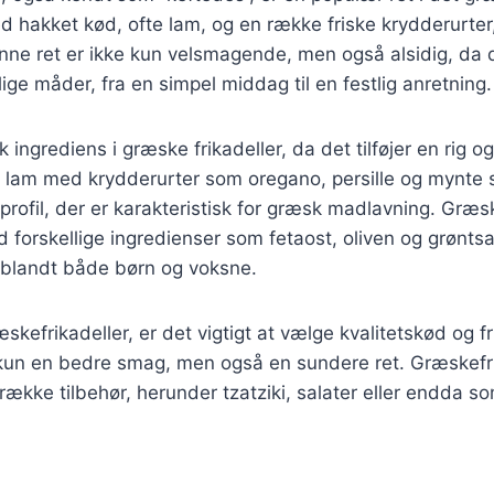
ed hakket kød, ofte lam, og en række friske krydderurter
nne ret er ikke kun velsmagende, men også alsidig, da 
ige måder, fra en simpel middag til en festlig anretning.
 ingrediens i græske frikadeller, da det tilføjer en rig o
 lam med krydderurter som oregano, persille og mynte 
ofil, der er karakteristisk for græsk madlavning. Græsk
 forskellige ingredienser som fetaost, oliven og grøntsag
t blandt både børn og voksne.
skefrikadeller, er det vigtigt at vælge kvalitetskød og fr
e kun en bedre smag, men også en sundere ret. Græskefr
ække tilbehør, herunder tzatziki, salater eller endda so