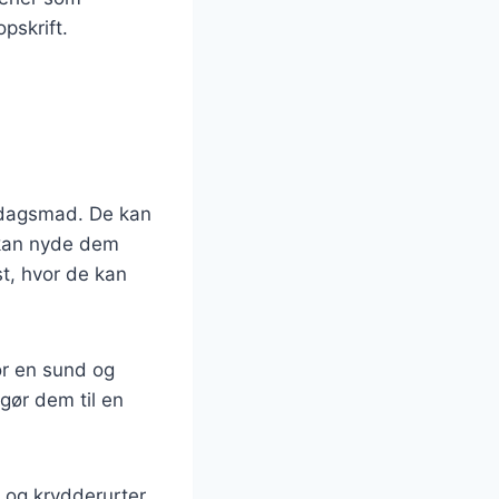
pskrift.
verdagsmad. De kan
e kan nyde dem
st, hvor de kan
or en sund og
gør dem til en
 og krydderurter