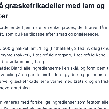
på græskefrikadeller med lam og
ter
kadeller derhjemme er en enkel proces, der kræver få in
ft, som du kan tilpasse efter smag og præferencer.
:
500 g hakket lam, 1 løg (finthakket), 2 fed hvidløg (knus
l mynte (hakket), 1 teskefuld oregano, 1 teskefuld kanel,
1 dl brødkrummer, 1 æg.
åde:
Bland alle ingredienserne i en skål, og form dem til
ivenolie på en pande, indtil de er gyldne og gennemsteg
rver græskefrikadellerne varme med tzatziki og en frisk
 meze-anretning.
n varieres med forskellige ingredienser som fetaost eller
ag. Du kan også eksperimentere med krydderierne for at