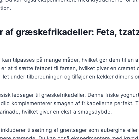
tion.
r af græskefrikadeller: Feta, tzat
 kan tilpasses på mange måder, hvilket gør dem til en al
er at tilsætte fetaost til farsen, hvilket giver en cremet
let under tilberedningen og tilføjer en lækker dimension 
assisk ledsager til græskefrikadeller. Denne friske yoghu
 dild komplementerer smagen af frikadellerne perfekt. T
rinade, hvilket giver en ekstra smagsdybde.
 inkluderer tilsætning af grøntsager som aubergine eller 
e mere nærende. Du kan også eksperimentere med krydd