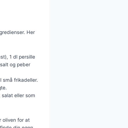
gredienser. Her
t), 1 dl persille
 salt og peber
 små frikadeller.
te.
 salat eller som
 oliven for at
 finde din egen