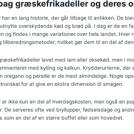
bag græskefrikadeller og deres 
har en lang historie, der går tilbage til antikken. De ble
dnytte overskydende kød og brød på. I dag er de en fa
 og findes i mange variationer over hele landet. Hver r
 tilberedningsmetoder, hvilket gør dem til en del af den 
 græskefrikadeller lavet med lam eller oksekød, men i mo
erimenteret med kylling og kalkun. Krydderurterne, der
n oregano og persille er de mest almindelige. Nogle opsk
tronskal for at give en ekstra dimension til smagen.
 er ikke kun en del af hverdagskosten, men også en popu
der. De serveres ofte ved bryllupper, fødselsdage og andr
 som en del af en større buffet eller som hovedret.