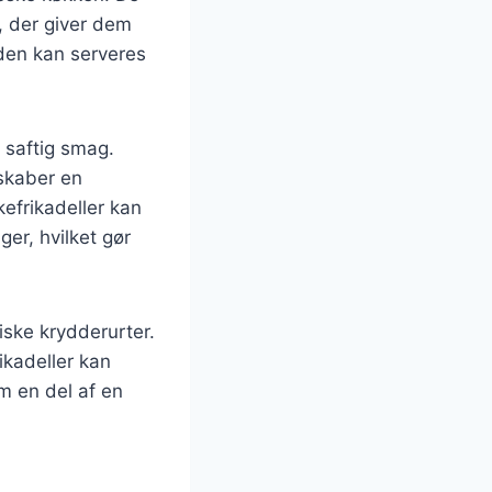
, der giver dem
den kan serveres
g saftig smag.
skaber en
efrikadeller kan
er, hvilket gør
iske krydderurter.
ikadeller kan
m en del af en