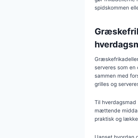
spidskommen eller 
Græskefrik
hverdags
Græskefrikadeller
serveres som en d
sammen med forske
grilles og server
Til hverdagsmad 
mættende middag.
praktisk og lække
Uanset hvordan d