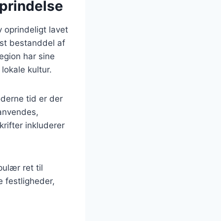
oprindelse
v oprindeligt lavet
st bestanddel af
egion har sine
lokale kultur.
derne tid er der
 anvendes,
rifter inkluderer
lær ret til
e festligheder,