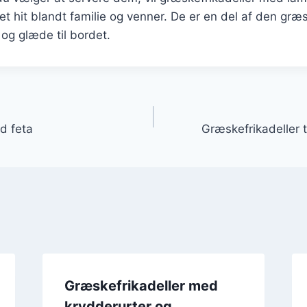
 et hit blandt familie og venner. De er en del af den græ
og glæde til bordet.
gation
d feta
Græskefrikadeller 
Græskefrikadeller med
krydderurter og