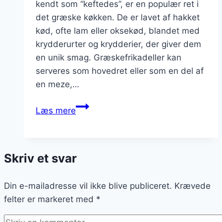
kendt som “keftedes”, er en populær ret i
det græske køkken. De er lavet af hakket
kød, ofte lam eller oksekød, blandet med
krydderurter og krydderier, der giver dem
en unik smag. Græskefrikadeller kan
serveres som hovedret eller som en del af
en meze,…
Græskefrikadeller
Læs mere
med
tzatziki
og
Skriv et svar
citron
Din e-mailadresse vil ikke blive publiceret.
Krævede
felter er markeret med
*