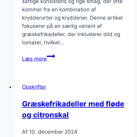
saftige konsistens og rige smag, der ofte
kommer fra en kombination af
krydderurter og krydderier. Denne artikel
fokuserer på en særlig variant af
græskefrikadeller, der inkluderer dild og
tomater, hvilket…
Græskefrikadeller
Læs mere
med
dild
og
Opskrifter
tomater
Græskefrikadeller med fløde
og citronskal
Af
10. december 2024