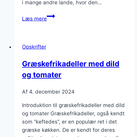
i mange andre lande, hvor den…
Græskefrikadeller
Læs mere
med
rødløg
og
Opskrifter
fetaost
Græskefrikadeller med dild
og tomater
Af
4. december 2024
Introduktion til græskefrikadeller med dild
og tomater Græskefrikadeller, også kendt
som “keftedes”, er en populær ret i det
græske køkken. De er kendt for deres