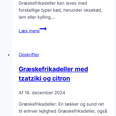
Græskefrikadeller kan laves med
forskellige typer kød, herunder oksekød,
lam eller kylling,…
Græskefrikadeller
Læs mere
med
oliven
og
Opskrifter
citron
Græskefrikadeller med
tzatziki og citron
Af
16. december 2024
Græskefrikadeller: En lækker og sund ret
til enhver lejlighed Græskefrikadeller, også