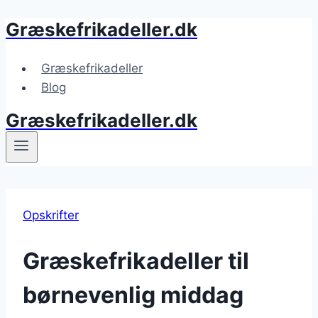
Græskefrikadeller.dk
Fortsæt
til
indhold
Græskefrikadeller
Blog
Græskefrikadeller.dk
Opskrifter
Græskefrikadeller til
børnevenlig middag