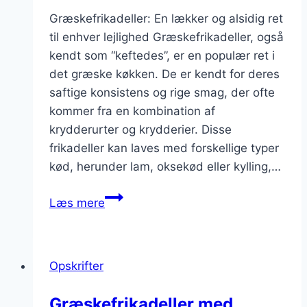
Græskefrikadeller: En lækker og alsidig ret
til enhver lejlighed Græskefrikadeller, også
kendt som “keftedes”, er en populær ret i
det græske køkken. De er kendt for deres
saftige konsistens og rige smag, der ofte
kommer fra en kombination af
krydderurter og krydderier. Disse
frikadeller kan laves med forskellige typer
kød, herunder lam, oksekød eller kylling,…
Græskefrikadeller
Læs mere
med
fløde
og
Opskrifter
citronskal
Græskefrikadeller med