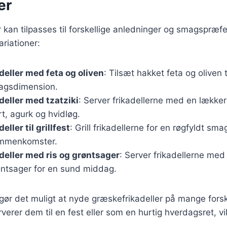
er
 kan tilpasses til forskellige anledninger og smagspræfe
riationer:
eller med feta og oliven
: Tilsæt hakket feta og oliven 
agsdimension.
eller med tzatziki
: Server frikadellerne med en lækker 
t, agurk og hvidløg.
ller til grillfest
: Grill frikadellerne for en røgfyldt smag
mmenkomster.
eller med ris og grøntsager
: Server frikadellerne med 
tsager for en sund middag.
 gør det muligt at nyde græskefrikadeller på mange fors
erer dem til en fest eller som en hurtig hverdagsret, vil