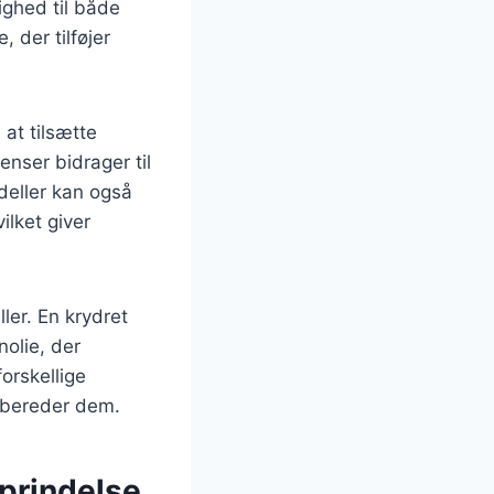
ighed til både
 der tilføjer
at tilsætte
enser bidrager til
deller kan også
ilket giver
ler. En krydret
nolie, der
orskellige
ilbereder dem.
oprindelse