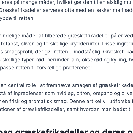
ieres på mange måder, hvilket gør den til en alsidig mul
Græskefrikadeller serveres ofte med en lækker marinade,
bde til retten.
indelige måder at tilberede græskefrikadeller på er ved 
etaost, oliven og forskellige krydderurter. Disse ingredi
s smagsprofil, der gør retten uimodståelig. Græskefrika
rskellige typer kød, herunder lam, oksekød og kylling, hv
lpasse retten til forskellige præferencer.
 en central rolle i at fremhæve smagen af græskefrikadel
å af ingredienser som hvidløg, citron, oregano og olive
en frisk og aromatisk smag. Denne artikel vil udforske f
iationer af græskefrikadeller, samt hvordan man bedst t
bag græskefrikadeller og deres 