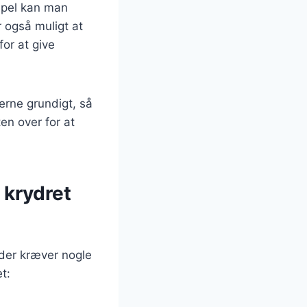
mpel kan man
r også muligt at
or at give
erne grundigt, så
en over for at
 krydret
 der kræver nogle
t: