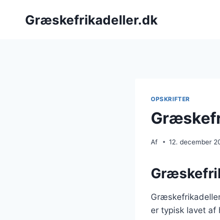
Fortsæt
Græskefrikadeller.dk
til
indhold
OPSKRIFTER
Græskefr
Af
12. december 2
Græskefrik
Græskefrikadeller
er typisk lavet a