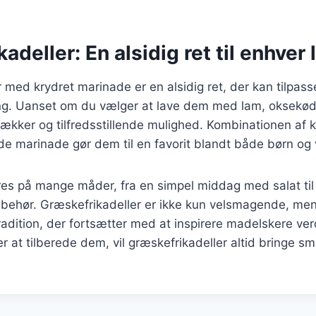
adeller: En alsidig ret til enhver 
 med krydret marinade er en alsidig ret, der kan tilpasse
. Uanset om du vælger at lave dem med lam, oksekød ell
lækker og tilfredsstillende mulighed. Kombinationen af k
e marinade gør dem til en favorit blandt både børn og
es på mange måder, fra en simpel middag med salat til e
ilbehør. Græskefrikadeller er ikke kun velsmagende, men
 tradition, der fortsætter med at inspirere madelskere ve
 at tilberede dem, vil græskefrikadeller altid bringe sm