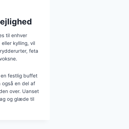
lejlighed
s til enhver
er kylling, vil
rydderurter, feta
 voksne.
n festlig buffet
 også en del af
rden over. Uanset
ag og glæde til