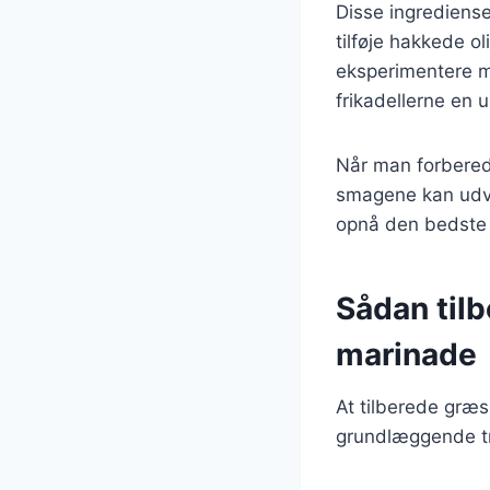
Disse ingrediense
tilføje hakkede ol
eksperimentere me
frikadellerne en un
Når man forberede
smagene kan udvik
opnå den bedste
Sådan til
marinade
At tilberede græs
grundlæggende trin