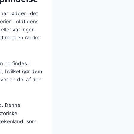
 har rødder i det
ier. I oldtidens
eller var ingen
redt med en række
n og findes i
r, hvilket gør dem
evet en del af den
ød. Denne
storiske
 Grækenland, som