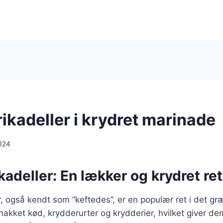
ikadeller i krydret marinade
024
adeller: En lækker og krydret ret
, også kendt som “keftedes”, er en populær ret i det g
f hakket kød, krydderurter og krydderier, hvilket giver d