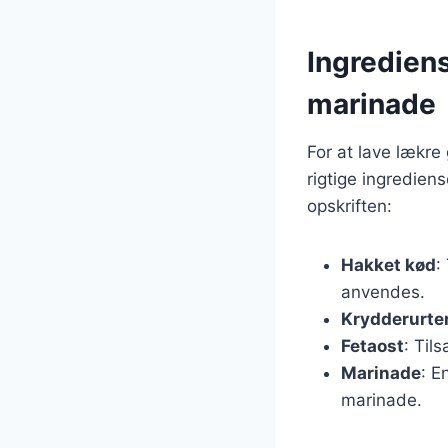
Ingrediens
marinade
For at lave lækre
rigtige ingredien
opskriften:
Hakket kød
:
anvendes.
Krydderurte
Fetaost
: Til
Marinade
: E
marinade.