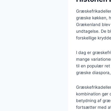
Græskefrikadeller 
græske køkken, hv
Grækenland blev kø
undtagelse. De bl
forskellige krydde
I dag er græskefr
mange variationer
til en populær re
græske diaspora, 
Græskefrikadeller
kombination gør d
betydning af græs
fortsætter med at