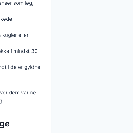
ienser som løg,
kkede
 kugler eller
ække i mindst 30
ndtil de er gyldne
Server dem varme
g.
ige