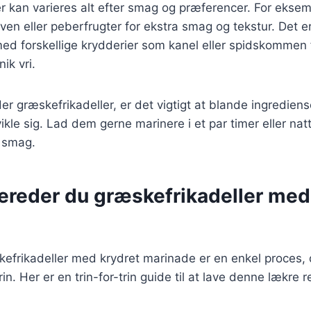
r kan varieres alt efter smag og præferencer. For ekse
iven eller peberfrugter for ekstra smag og tekstur. Det e
d forskellige krydderier som kanel eller spidskommen f
ik vri.
r græskefrikadeller, er det vigtigt at blande ingrediens
le sig. Lad dem gerne marinere i et par timer eller natt
 smag.
bereder du græskefrikadeller med
kefrikadeller med krydret marinade er en enkel proces,
. Her er en trin-for-trin guide til at lave denne lækre re