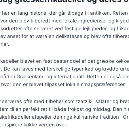
har en lang historie, der går tilbage til antikken. Retten
or den blev tilberedt med lokale ingredienser og krydder
dretter ofte serveret ved festlige lejligheder, og frikad
ev anset for at være en delikatesse og blev ofte tilbe
rier.
ikadeller blevet en fast bestanddel af det græske køkke
. De kan laves med forskellige typer kød og krydderurte
t både i Grækenland og internationalt. Retten er også bl
hvor den er blevet tilpasset lokale smagspræferencer.
 serveres ofte med tilbehør som tzatziki, salater og br
em til en perfekt ret til både frokost og middag. Den hi
kefrikadeller afspejler den rige kulinariske tradition i
 inspirere kokke verden over.