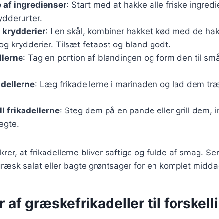
 af ingredienser
: Start med at hakke alle friske ingred
ydderurter.
 krydderier
: I en skål, kombiner hakket kød med de ha
og krydderier. Tilsæt fetaost og bland godt.
llerne
: Tag en portion af blandingen og form den til små
adellerne
: Læg frikadellerne i marinaden og lad dem tr
ll frikadellerne
: Steg dem på en pande eller grill dem, i
egte.
ikrer, at frikadellerne bliver saftige og fulde af smag. 
græsk salat eller bagte grøntsager for en komplet midda
r af græskefrikadeller til forskell