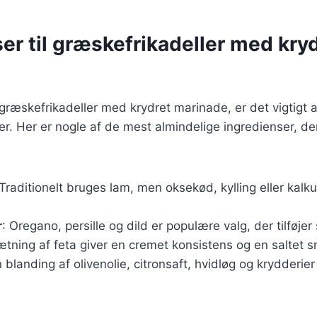
er til græskefrikadeller med kry
 græskefrikadeller med krydret marinade, er det vigtigt 
ser. Her er nogle af de mest almindelige ingredienser, de
 Traditionelt bruges lam, men oksekød, kylling eller kal
r
: Oregano, persille og dild er populære valg, der tilføje
sætning af feta giver en cremet konsistens og en saltet 
n blanding af olivenolie, citronsaft, hvidløg og krydderi