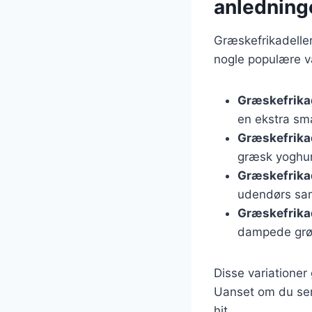
anledning
Græskefrikadeller
nogle populære va
Græskefrikad
en ekstra sm
Græskefrikad
græsk yoghur
Græskefrikade
udendørs sa
Græskefrikad
dampede grøn
Disse variationer
Uanset om du serv
hit.