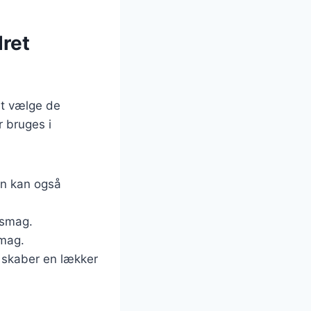
dret
at vælge de
r bruges i
kun kan også
r smag.
smag.
er skaber en lækker