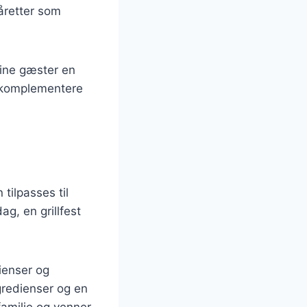
åretter som
dine gæster en
t komplementere
tilpasses til
g, en grillfest
ienser og
gredienser og en
amilie og venner.