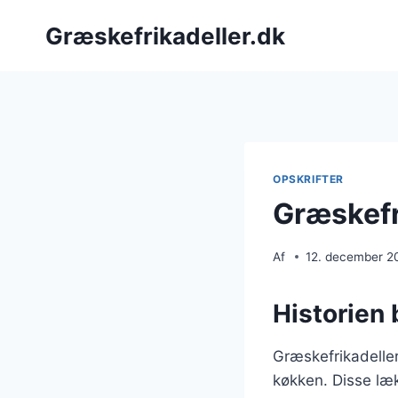
Fortsæt
Græskefrikadeller.dk
til
indhold
OPSKRIFTER
Græskefr
Af
12. december 2
Historien 
Græskefrikadeller
køkken. Disse læ