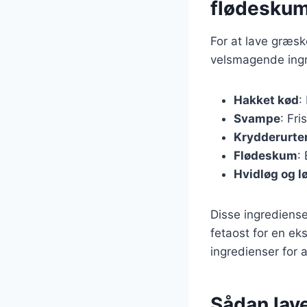
flødesku
For at lave græs
velsmagende ingre
Hakket kød
:
Svampe
: Fr
Krydderurte
Flødeskum
:
Hvidløg og l
Disse ingrediense
fetaost for en eks
ingredienser for 
Sådan lav