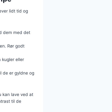
ver lidt tid og
and dem med det
gen. Rør godt
 kugler eller
il de er gyldne og
 kan lave ved at
trast til de