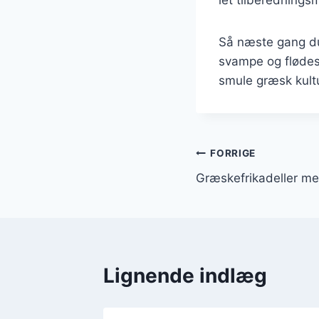
Så næste gang du 
svampe og flødesk
smule græsk kultu
Indlægsnavi
FORRIGE
Græskefrikadeller me
Lignende indlæg