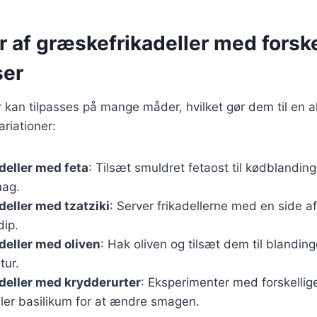
r af græskefrikadeller med forske
ser
 kan tilpasses på mange måder, hvilket gør dem til en als
riationer:
deller med feta
: Tilsæt smuldret fetaost til kødblanding
mag.
eller med tzatziki
: Server frikadellerne med en side af 
dip.
eller med oliven
: Hak oliven og tilsæt dem til blanding
tur.
deller med krydderurter
: Eksperimenter med forskellig
ler basilikum for at ændre smagen.