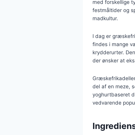
med forskellige t
festmåltider og sp
madkultur.
I dag er græskefr
findes i mange var
krydderurter. Den
der ønsker at ek
Græskefrikadelle
del af en meze, s
yoghurtbaseret di
vedvarende popul
Ingredien