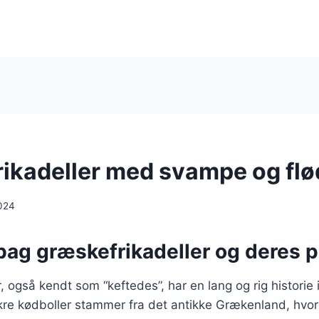
ikadeller med svampe og fl
024
bag græskefrikadeller og deres p
, også kendt som “keftedes”, har en lang og rig historie
kre kødboller stammer fra det antikke Grækenland, hvor