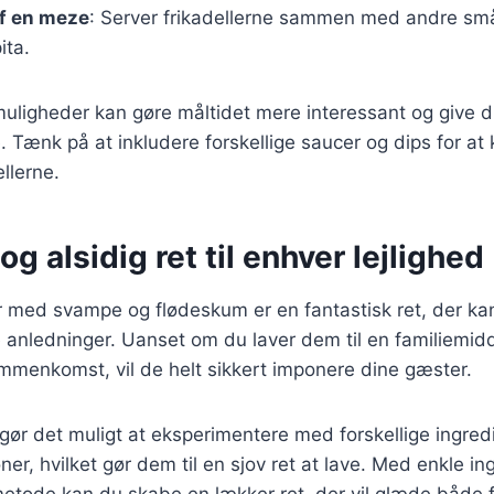
af en meze
: Server frikadellerne sammen med andre sm
ita.
muligheder kan gøre måltidet mere interessant og give 
e. Tænk på at inkludere forskellige saucer og dips for a
llerne.
og alsidig ret til enhver lejlighed
 med svampe og flødeskum er en fantastisk ret, der kan 
 anledninger. Uanset om du laver dem til en familiemidda
sammenkomst, vil de helt sikkert imponere dine gæster.
gør det muligt at eksperimentere med forskellige ingred
r, hvilket gør dem til en sjov ret at lave. Med enkle in
metode kan du skabe en lækker ret, der vil glæde både f