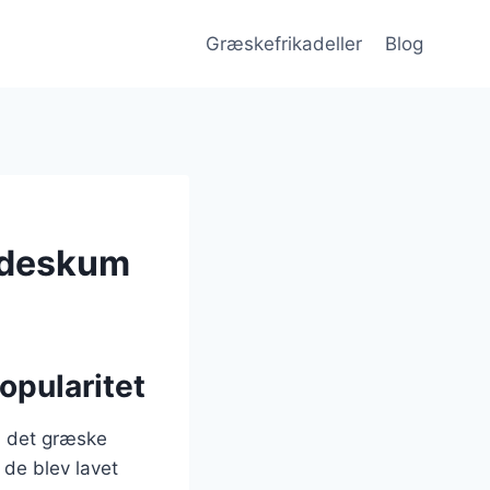
Græskefrikadeller
Blog
ødeskum
opularitet
 i det græske
 de blev lavet