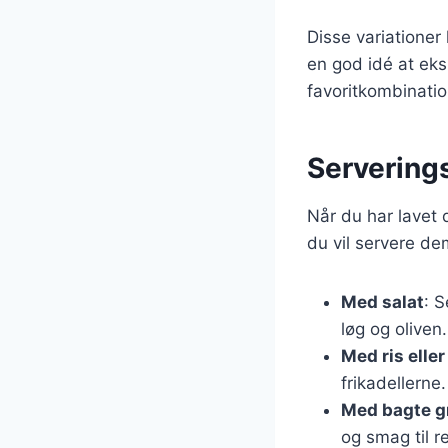
Disse variationer
en god idé at eks
favoritkombinatio
Servering
Når du har lavet 
du vil servere de
Med salat
: 
løg og oliven.
Med ris elle
frikadellerne.
Med bagte g
og smag til r