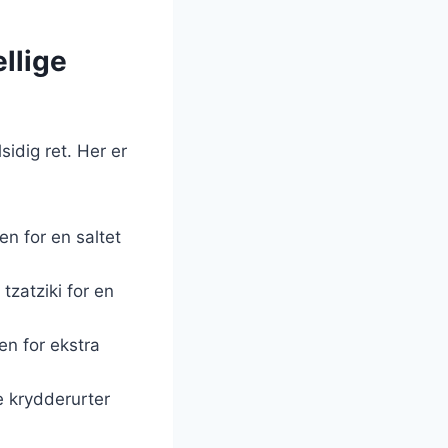
llige
idig ret. Her er
en for en saltet
tzatziki for en
en for ekstra
e krydderurter