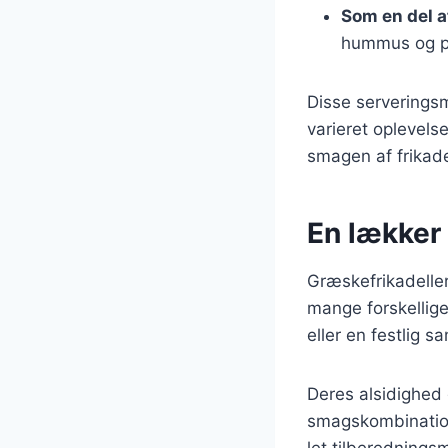
Som en del 
hummus og p
Disse serverings
varieret oplevels
smagen af frikade
En lækker 
Græskefrikadeller
mange forskellige
eller en festlig 
Deres alsidighed 
smagskombinatione
let tilberednings