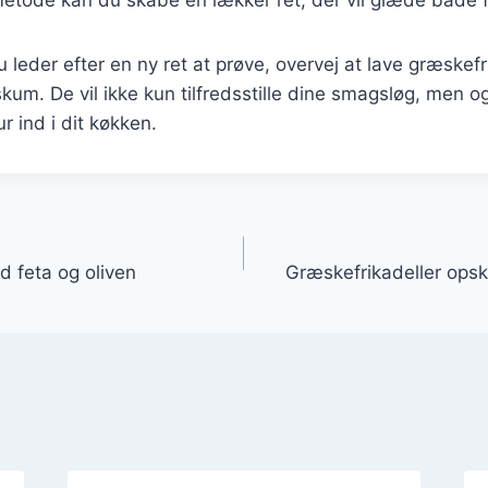
leder efter en ny ret at prøve, overvej at lave græskef
um. De vil ikke kun tilfredsstille dine smagsløg, men o
r ind i dit køkken.
gation
d feta og oliven
Græskefrikadeller opskri