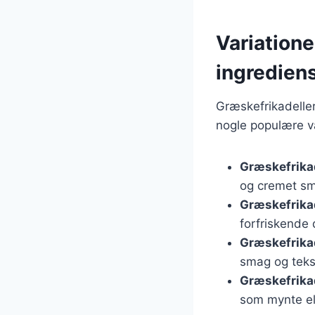
Variatione
ingredien
Græskefrikadeller
nogle populære va
Græskefrika
og cremet s
Græskefrikad
forfriskende 
Græskefrikad
smag og teks
Græskefrika
som mynte el