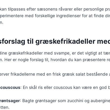
 kan tilpasses efter sæsonens råvarer eller personlige p
perimentere med forskellige ingredienser for at finde d
n.
sforslag til græskefrikadeller m
dine græskefrikadeller med svampe, er det vigtigt at t
m. Her er nogle forslag til, hvordan du kan præsentere r
Server frikadellerne med en frisk græsk salat bestående 
r couscous
: En skål ris eller couscous kan være en god 
røntsager
: Bagte grøntsager som zucchini og aubergine 
etten.