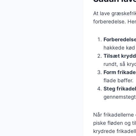
At lave græskefri
forberedelse. Her
Forberedelse
hakkede kød i
Tilsæt krydd
rundt, så kry
Form frikade
flade bøffer.
Steg frikade
gennemstegt
Når frikadellern
piske fløden og ti
krydrede frikadell