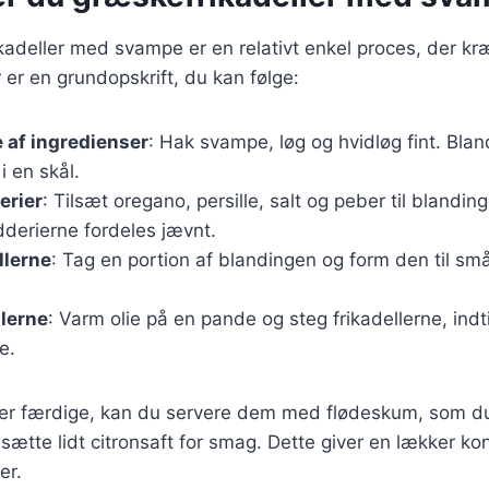
kadeller med svampe er en relativt enkel proces, der kræ
 er en grundopskrift, du kan følge:
 af ingredienser
: Hak svampe, løg og hvidløg fint. Bl
 en skål.
erier
: Tilsæt oregano, persille, salt og peber til blandin
dderierne fordeles jævnt.
llerne
: Tag en portion af blandingen og form den til små
llerne
: Varm olie på en pande og steg frikadellerne, indt
e.
e er færdige, kan du servere dem med flødeskum, som du
lsætte lidt citronsaft for smag. Dette giver en lækker kon
er.