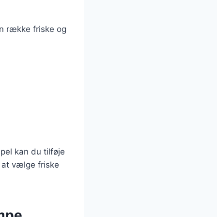
n række friske og
:
el kan du tilføje
t at vælge friske
ampe