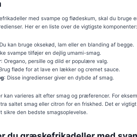
m
kefrikadeller med svampe og flødeskum, skal du bruge e
dienser. Her er en liste over de vigtigste komponenter
 Du kan bruge oksekød, lam eller en blanding af begge.
iske svampe tilføjer en dejlig umami-smag.
r
: Oregano, persille og dild er populære valg.
 Brug fløde for at lave en lækker og cremet sauce.
øg
: Disse ingredienser giver en dybde af smag.
r kan varieres alt efter smag og præferencer. For eksemp
tra saltet smag eller citron for en friskhed. Det er vigtig
at sikre den bedste smagsoplevelse.
er du græskefrikadeller med sv