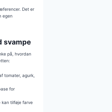
ræferencer. Det er
in egen
ed svampe
ænke på, hvordan
etten:
af tomater, agurk,
base for
kan tilføje farve