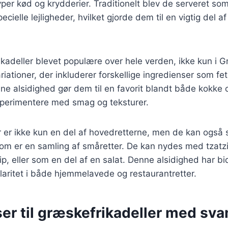
yper kød og krydderier. Traditionelt blev de serveret som
ecielle lejligheder, hvilket gjorde dem til en vigtig del 
ikadeller blevet populære over hele verden, ikke kun i 
iationer, der inkluderer forskellige ingredienser som fet
ne alsidighed gør dem til en favorit blandt både kokke
sperimentere med smag og teksturer.
r er ikke kun en del af hovedretterne, men de kan også
om er en samling af småretter. De kan nydes med tzatzi
p, eller som en del af en salat. Denne alsidighed har bid
aritet i både hjemmelavede og restaurantretter.
ser til græskefrikadeller med sv