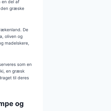
 en del af
af den græske
Grækenland. De
a, oliven og
 og madelskere,
 serveres som en
ki, en græsk
raget til deres
ampe og