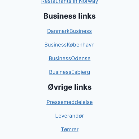
Restaurants in Norway
Business links
DanmarkBusiness
BusinessKøbenhavn
BusinessOdense
BusinessEsbjerg
Øvrige links
Pressemeddelelse
Leverandør
Tømrer