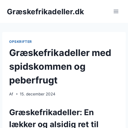
Fortsæt
Græskefrikadeller.dk
til
indhold
OPSKRIFTER
Græskefrikadeller med
spidskommen og
peberfrugt
Af
15. december 2024
Græskefrikadeller: En
lækker og alsidig ret til