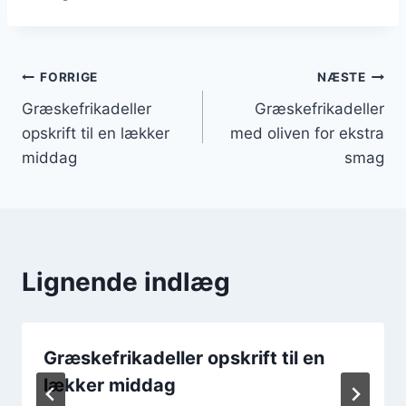
Indlægsnavigation
FORRIGE
NÆSTE
Græskefrikadeller
Græskefrikadeller
opskrift til en lækker
med oliven for ekstra
middag
smag
Lignende indlæg
Græskefrikadeller opskrift til en
lækker middag