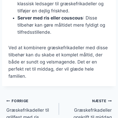
klassisk ledsager til græskefrikadeller og
tilføjer en dejlig friskhed.
Server med ris eller couscous
: Disse
tilbehør kan gøre måltidet mere fyldigt og
tilfredsstillende.
Ved at kombinere græskefrikadeller med disse
tilbehør kan du skabe et komplet måltid, der
både er sundt og velsmagende. Det er en
perfekt ret til middag, der vil glæde hele
familien.
Indlægsnavigation
FORRIGE
NÆSTE
Græskefrikadeller til
Græskefrikadeller
grillfest med ris
opskrift til middag