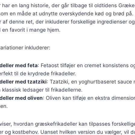
 har en lang historie, der går tilbage til oldtidens Græk
t som en måde at udnytte overskydende kød og brød på. 
 af denne ret, der inkluderer forskellige ingredienser og
l en favorit i mange hjem.
riationer inkluderer:
deller med feta
: Fetaost tilføjer en cremet konsistens o
rfekt til de krydrede frikadeller.
eller med tzatziki
: Tzatziki, en yoghurtbaseret sauce
 klassisk ledsager til frikadellerne.
eller med oliven
: Oliven kan tilføje en ekstra dimensi
ten.
viser, hvordan græskefrikadeller kan tilpasses forskellig
 og kostbehov. Uanset hvilken version du vælger, vil d