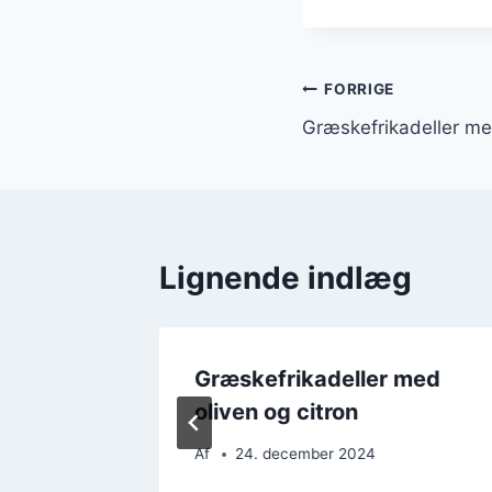
Indlægsnavi
FORRIGE
Græskefrikadeller me
Lignende indlæg
med ris
Græskefrikadeller med
oliven og citron
Af
24. december 2024