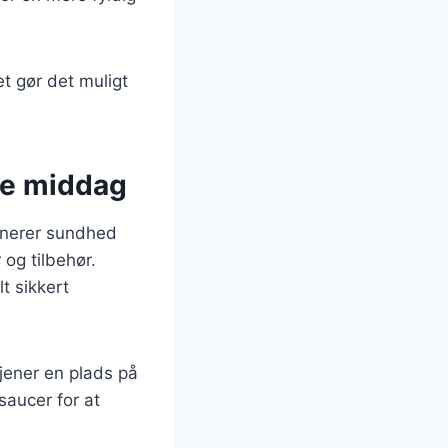
et gør det muligt
de middag
inerer sundhed
 og tilbehør.
t sikkert
tjener en plads på
saucer for at