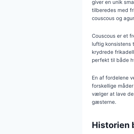
giver en unik sm
tilberedes med fr
couscous og agur
Couscous er et fr
luftig konsistens
krydrede frikade
perfekt til både 
En af fordelene v
forskellige måder
vælger at lave dem
gæsterne.
Historien 