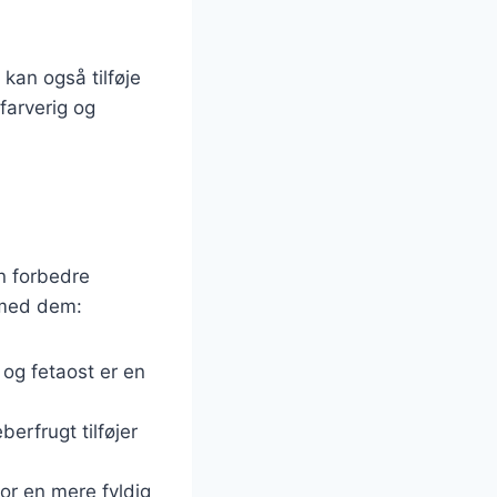
kan også tilføje
farverig og
n forbedre
 med dem:
 og fetaost er en
erfrugt tilføjer
for en mere fyldig