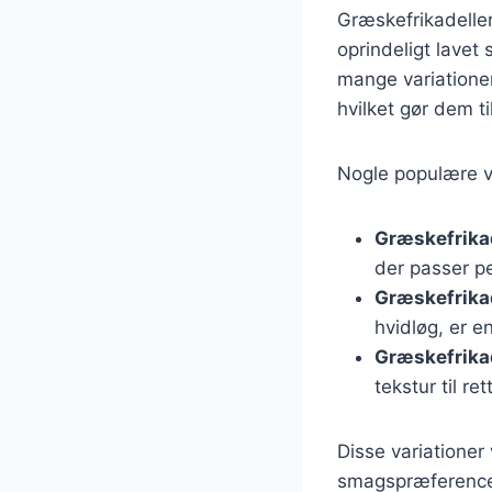
Græskefrikadeller
oprindeligt lave
mange variationer
hvilket gør dem ti
Nogle populære va
Græskefrika
der passer pe
Græskefrikad
hvidløg, er en
Græskefrikad
tekstur til ret
Disse variationer 
smagspræferencer