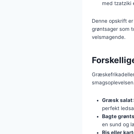
med tzatziki 
Denne opskrift er
grøntsager som to
velsmagende.
Forskellig
Græskefrikadeller
smagsoplevelsen.
Græsk salat
perfekt ledsa
Bagte grønt
en sund og læ
Ris eller kart