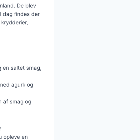
enland. De blev
I dag findes der
 krydderier,
g en saltet smag,
 med agurk og
on af smag og
e
u opleve en