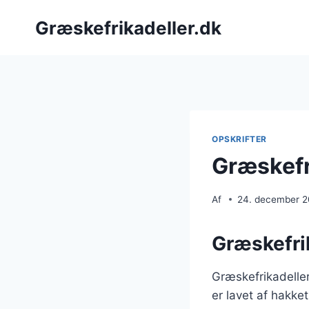
Fortsæt
Græskefrikadeller.dk
til
indhold
OPSKRIFTER
Græskefr
Af
24. december 
Græskefrik
Græskefrikadeller
er lavet af hakke