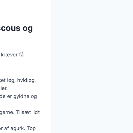
scous og
 kræver få
et løg, hvidløg,
ler.
l de er gyldne og
erne. Tilsæt lidt
r af agurk. Top