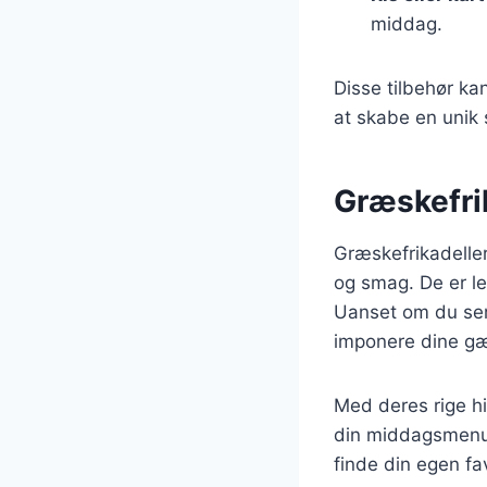
middag.
Disse tilbehør ka
at skabe en unik 
Græskefri
Græskefrikadelle
og smag. De er le
Uanset om du serv
imponere dine gæ
Med deres rige hi
din middagsmenu.
finde din egen fav