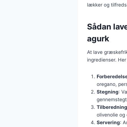
lækker og tilfreds
Sådan lav
agurk
At lave græskefri
ingredienser. Her
Forberedelse
oregano, pers
Stegning
: V
gennemstegt
Tilberednin
olivenolie og
Servering
: A