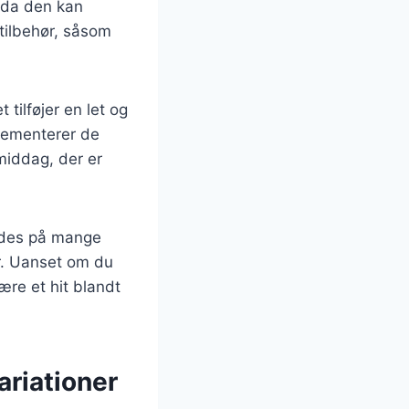
 da den kan
tilbehør, såsom
tilføjer en let og
plementerer de
middag, der er
redes på mange
r. Uanset om du
være et hit blandt
ariationer