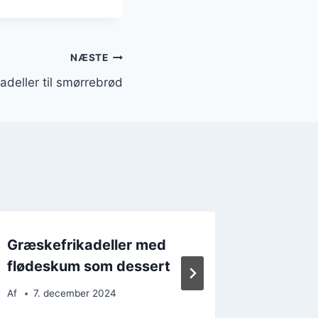
NÆSTE
adeller til smørrebrød
Græskefrikadeller med
Græske
flødeskum som dessert
persille
Af
7. december 2024
Af
5. d