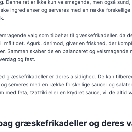
ag. Denne ret er ikke kun velsmagende, men også sund,
iske ingredienser og serveres med en række forskellige 
k.
emragende valg som tilbehør til græskefrikadeller, da det 
 til måltidet. Agurk, derimod, giver en friskhed, der kom
ller. Sammen skaber de en balanceret og velsmagende 
hverdag og fest.
ed græskefrikadeller er deres alsidighed. De kan tilbe
 og serveres med en række forskellige saucer og salate
 med feta, tzatziki eller en krydret sauce, vil de altid 
bag græskefrikadeller og deres v