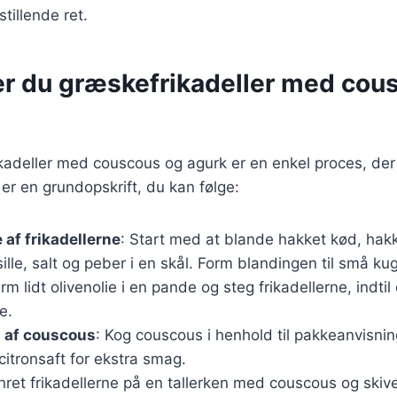
stillende ret.
er du græskefrikadeller med cou
kadeller med couscous og agurk er en enkel proces, der
 er en grundopskrift, du kan følge:
 af frikadellerne
: Start med at blande hakket kød, hakk
ille, salt og peber i en skål. Form blandingen til små kug
arm lidt olivenolie i en pande og steg frikadellerne, indti
e.
g af couscous
: Kog couscous i henhold til pakkeanvisning
 citronsaft for ekstra smag.
nret frikadellerne på en tallerken med couscous og skive