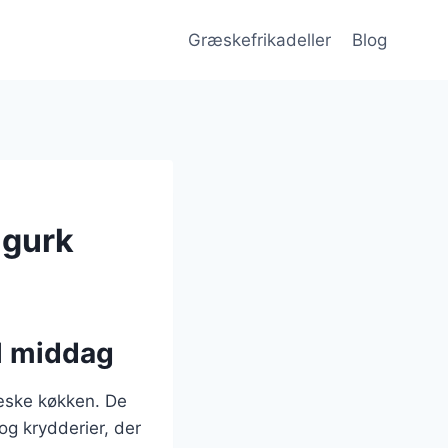
Græskefrikadeller
Blog
agurk
il middag
ræske køkken. De
og krydderier, der