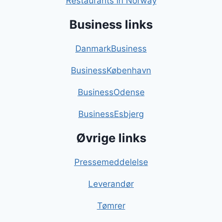
Restaurants in Norway
Business links
DanmarkBusiness
BusinessKøbenhavn
BusinessOdense
BusinessEsbjerg
Øvrige links
Pressemeddelelse
Leverandør
Tømrer