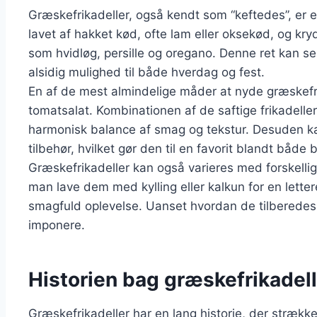
Græskefrikadeller, også kendt som “keftedes”, er 
lavet af hakket kød, ofte lam eller oksekød, og k
som hvidløg, persille og oregano. Denne ret kan se
alsidig mulighed til både hverdag og fest.
En af de mest almindelige måder at nyde græskefr
tomatsalat. Kombinationen af de saftige frikadelle
harmonisk balance af smag og tekstur. Desuden kan
tilbehør, hvilket gør den til en favorit blandt både
Græskefrikadeller kan også varieres med forskelli
man lave dem med kylling eller kalkun for en lettere
smagfuld oplevelse. Uanset hvordan de tilberedes, e
imponere.
Historien bag græskefrikadell
Græskefrikadeller har en lang historie, der strækker