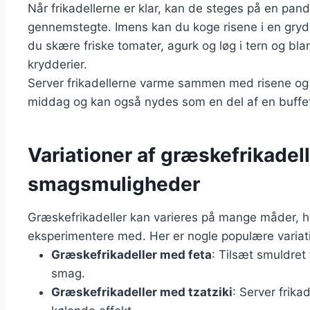
Når frikadellerne er klar, kan de steges på en pand
gennemstegte. Imens kan du koge risene i en gryde
du skære friske tomater, agurk og løg i tern og bl
krydderier.
Server frikadellerne varme sammen med risene og de
middag og kan også nydes som en del af en buffet el
Variationer af græskefrikadel
smagsmuligheder
Græskefrikadeller kan varieres på mange måder, hv
eksperimentere med. Her er nogle populære variat
Græskefrikadeller med feta
: Tilsæt smuldret 
smag.
Græskefrikadeller med tzatziki
: Server frika