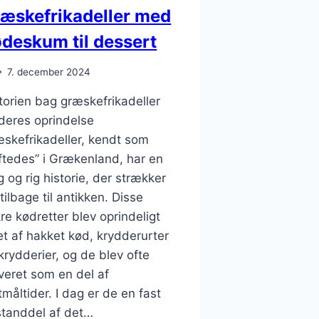
æskefrikadeller med
ødeskum til dessert
7. december 2024
torien bag græskefrikadeller
deres oprindelse
skefrikadeller, kendt som
ftedes” i Grækenland, har en
g og rig historie, der strækker
 tilbage til antikken. Disse
re kødretter blev oprindeligt
et af hakket kød, krydderurter
krydderier, og de blev ofte
veret som en del af
tmåltider. I dag er de en fast
tanddel af det…