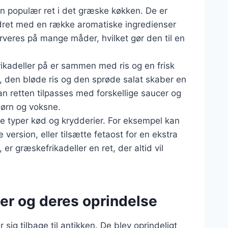
en populær ret i det græske køkken. De er
rydret med en række aromatiske ingredienser
rveres på mange måder, hvilket gør den til en
ikadeller på er sammen med ris og en frisk
r, den bløde ris og den sprøde salat skaber en
 retten tilpasses med forskellige saucer og
 børn og voksne.
ge typer kød og krydderier. For eksempel kan
 version, eller tilsætte fetaost for en ekstra
r græskefrikadeller en ret, der altid vil
er og deres oprindelse
 sig tilbage til antikken. De blev oprindeligt