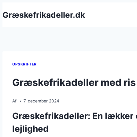
Fortsæt
Græskefrikadeller.dk
til
indhold
OPSKRIFTER
Græskefrikadeller med ris
Af
7. december 2024
Græskefrikadeller: En lækker o
lejlighed