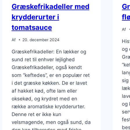
Græskefrikadeller med
Gr
krydderurter i
fl
tomatsauce
Af
Af
20. december 2024
His
og 
Græskefrikadeller: En lækker og
Græ
sund ret til enhver lejlighed
“ke
Græskefrikadeller, også kendt
lan
som “keftedes”, er en populær ret
sig
i det græske køkken. De er lavet
læk
af hakket kød, ofte lam eller
lav
oksekød, og krydret med en
og 
række aromatiske krydderurter.
ser
Denne ret er ikke kun
fes
velsmagende, men også sund, da
bes
den kan tilberedes med friske