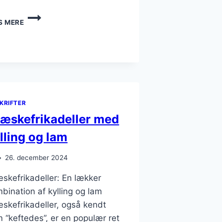
GRÆSKEFRIKADELLER
S MERE
MED
FLØDESKUM
TIL
DESSERT
KRIFTER
æskefrikadeller med
lling og lam
26. december 2024
skefrikadeller: En lækker
bination af kylling og lam
skefrikadeller, også kendt
 “keftedes”, er en populær ret