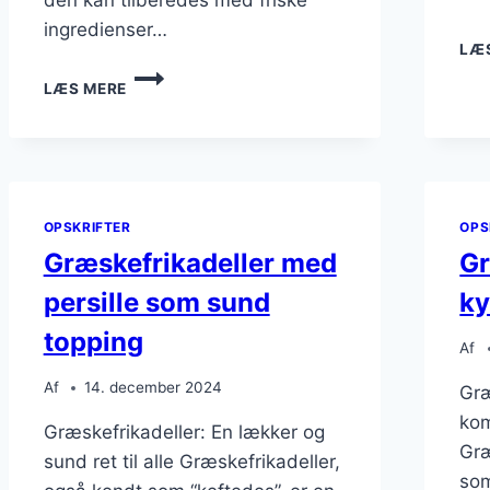
ingredienser…
LÆ
GRÆSKEFRIKADELLER
LÆS MERE
MED
KRYDDERURTER
I
TOMATSAUCE
OPSKRIFTER
OPS
Græskefrikadeller med
Gr
persille som sund
ky
topping
Af
Af
14. december 2024
Græ
kom
Græskefrikadeller: En lækker og
Græ
sund ret til alle Græskefrikadeller,
som