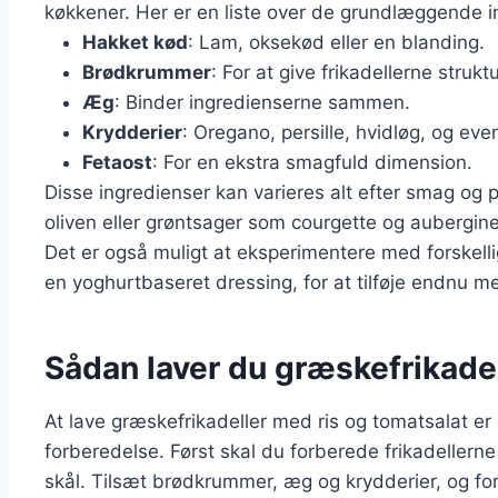
køkkener. Her er en liste over de grundlæggende i
Hakket kød
: Lam, oksekød eller en blanding.
Brødkrummer
: For at give frikadellerne struktu
Æg
: Binder ingredienserne sammen.
Krydderier
: Oregano, persille, hvidløg, og eve
Fetaost
: For en ekstra smagfuld dimension.
Disse ingredienser kan varieres alt efter smag og
oliven eller grøntsager som courgette og aubergin
Det er også muligt at eksperimentere med forskell
en yoghurtbaseret dressing, for at tilføje endnu me
Sådan laver du græskefrikadel
At lave græskefrikadeller med ris og tomatsalat er 
forberedelse. Først skal du forberede frikadellern
skål. Tilsæt brødkrummer, æg og krydderier, og form