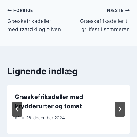
Indlægsnavigation
FORRIGE
NÆSTE
Græskefrikadeller
Græskefrikadeller til
med tzatziki og oliven
grillfest i sommeren
Lignende indlæg
Græskefrikadeller med
krydderurter og tomat
Af
26. december 2024