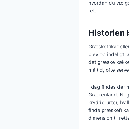
hvordan du vælger
ret.
Historien 
Græskefrikadeller
blev oprindeligt
det græske køkken
måltid, ofte serv
I dag findes der 
Grækenland. Nogle
krydderurter, hvi
finde græskefrika
dimension til rett