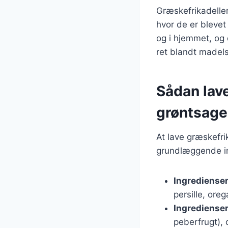
Græskefrikadelle
hvor de er blevet
og i hjemmet, og 
ret blandt madel
Sådan lave
grøntsage
At lave græskefri
grundlæggende in
Ingredienser 
persille, ore
Ingredienser 
peberfrugt), o