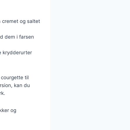
n cremet og saltet
nd dem i farsen
e krydderurter
courgette til
rsion, kan du
rk.
ækker og