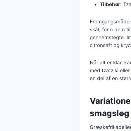
Tilbehør
: Tz
Fremgangsmåden er
skål, form dem ti
gennemstegte. Ime
citronsaft og kryd
Når alt er klar, k
med tzatziki eller
en del af en stør
Variatione
smagsløg
Græskefrikadelle