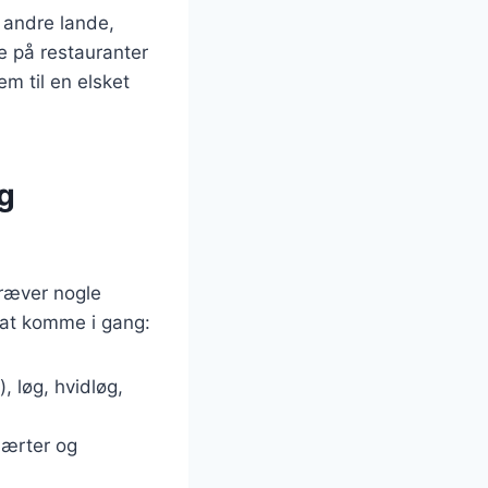
 andre lande,
e på restauranter
m til en elsket
g
kræver nogle
 at komme i gang:
, løg, hvidløg,
 ærter og