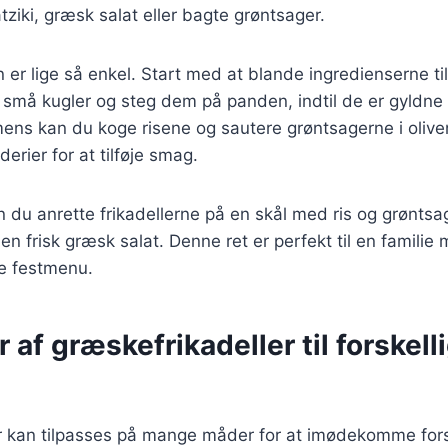
atziki, græsk salat eller bagte grøntsager.
 lige så enkel. Start med at blande ingredienserne til 
l små kugler og steg dem på panden, indtil de er gyldne
ns kan du koge risene og sautere grøntsagerne i oliven
derier for at tilføje smag.
an du anrette frikadellerne på en skål med ris og grøntsa
 en frisk græsk salat. Denne ret er perfekt til en familie
re festmenu.
r af græskefrikadeller til forskell
r kan tilpasses på mange måder for at imødekomme fors