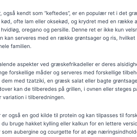
, også kendt som “keftedes”, er en populær ret i det g
t kød, ofte lam eller oksekød, og krydret med en række 
hvidløg, oregano og persille. Denne ret er ikke kun ve
 kan serveres med en række grøntsager og ris, hvilket g
hele familien.
talende aspekter ved græskefrikadeller er deres alsidig
ge forskellige måder og serveres med forskellige tilbe
 dem med tzatziki, en græsk salat eller bagte grøntsager,
dover kan de tilberedes på grillen, i ovnen eller steges 
 variation i tilberedningen.
er også en god kilde til protein og kan tilpasses til fors
u bruge hakket kylling eller kalkun for en lettere version,
r som aubergine og courgette for at øge næringsindhold