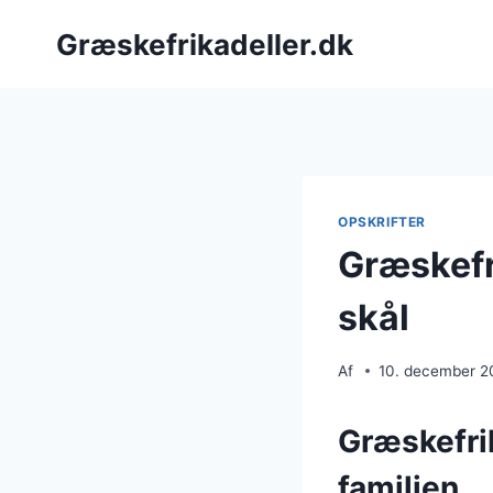
Fortsæt
Græskefrikadeller.dk
til
indhold
OPSKRIFTER
Græskefr
skål
Af
10. december 2
Græskefrik
familien