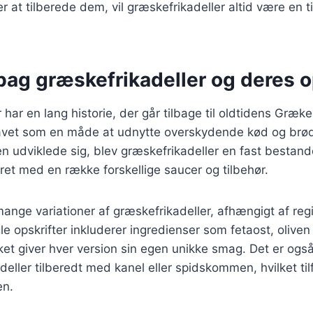
 at tilberede dem, vil græskefrikadeller altid være en ti
bag græskefrikadeller og deres 
 har en lang historie, der går tilbage til oldtidens Græk
 lavet som en måde at udnytte overskydende kød og brød 
 udviklede sig, blev græskefrikadeller en fast bestand
eret med en række forskellige saucer og tilbehør.
mange variationer af græskefrikadeller, afhængigt af reg
 opskrifter inkluderer ingredienser som fetaost, oliven 
lket giver hver version sin egen unikke smag. Det er også
deller tilberedt med kanel eller spidskommen, hvilket til
en.