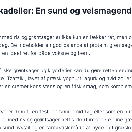
kadeller: En sund og velsmagen
 med ris og grøntsager er ikke kun en lækker ret, men 
ag. De indeholder en god balance af protein, grøntsage
il en ideel ret for både voksne og børn.
friske grøntsager og krydderier kan du gøre retten end
 Tzatziki, lavet af græsk yoghurt, agurk og hvidløg, er
føjer en cremet konsistens og en frisk smag, som komple
erer dem til en fest, en familiemiddag eller som en hur
ller med ris og grøntsager helt sikkert imponere dine gæs
n sund livsstil og en fantastisk måde at nyde det græsk