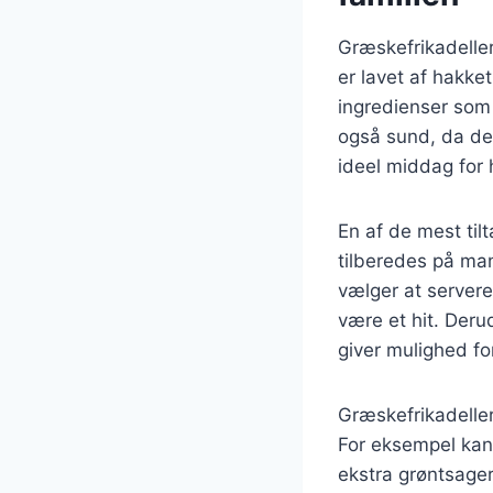
Græskefrikadeller
er lavet af hakke
ingredienser som 
også sund, da den
ideel middag for 
En af de mest til
tilberedes på man
vælger at servere
være et hit. Deru
giver mulighed for
Græskefrikadeller 
For eksempel kan d
ekstra grøntsage