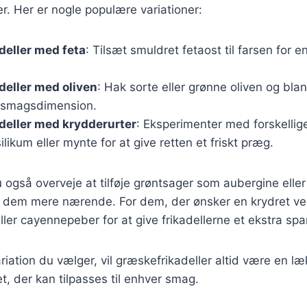
. Her er nogle populære variationer:
deller med feta
: Tilsæt smuldret fetaost til farsen for e
eller med oliven
: Hak sorte eller grønne oliven og bla
a smagsdimension.
deller med krydderurter
: Eksperimenter med forskellig
ilikum eller mynte for at give retten et friskt præg.
også overveje at tilføje grøntsager som aubergine eller 
re dem mere nærende. For dem, der ønsker en krydret ve
i eller cayennepeber for at give frikadellerne et ekstra spa
riation du vælger, vil græskefrikadeller altid være en l
ret, der kan tilpasses til enhver smag.