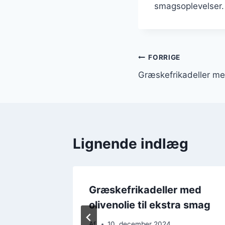
smagsoplevelser.
Indlægsnavi
FORRIGE
Græskefrikadeller me
Lignende indlæg
 med
Græskefrikadeller med
ine
olivenolie til ekstra smag
Af
10. december 2024