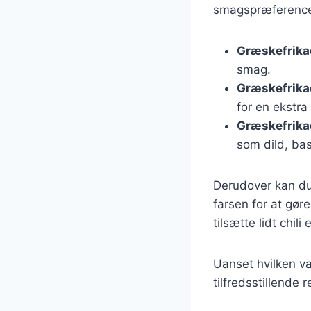
smagspræferencer
Græskefrika
smag.
Græskefrikad
for en ekstr
Græskefrika
som dild, bas
Derudover kan du 
farsen for at gø
tilsætte lidt chil
Uanset hvilken va
tilfredsstillende 