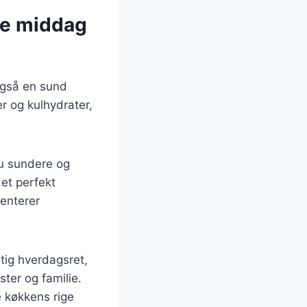
de middag
også en sund
r og kulhydrater,
nu sundere og
 et perfekt
menterer
tig hverdagsret,
ter og familie.
e køkkens rige