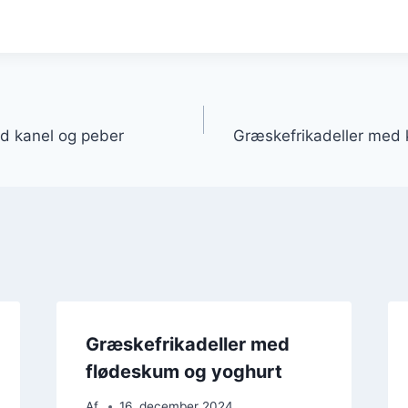
gation
d kanel og peber
Græskefrikadeller med k
Græskefrikadeller med
flødeskum og yoghurt
Af
16. december 2024