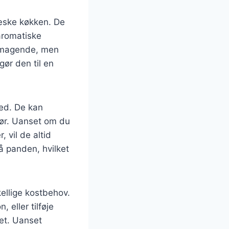
ræske køkken. De
aromatiske
lsmagende, men
ør den til en
hed. De kan
hør. Uanset om du
 vil de altid
på panden, hvilket
kellige kostbehov.
 eller tilføje
et. Uanset