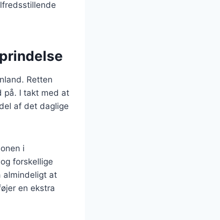
lfredsstillende
oprindelse
enland. Retten
på. I takt med at
del af det daglige
ionen i
og forskellige
 almindeligt at
føjer en ekstra