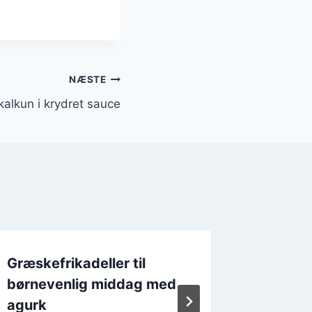
NÆSTE
alkun i krydret sauce
Græskefrikadeller til
Græske
børnevenlig middag med
tomat o
agurk
Af
20. 