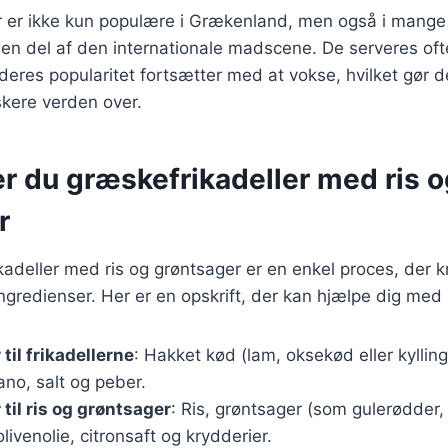
r er ikke kun populære i Grækenland, men også i mange
 en del af den internationale madscene. De serveres oft
deres popularitet fortsætter med at vokse, hvilket gør de
skere verden over.
r du græskefrikadeller med ris o
r
kadeller med ris og grøntsager er en enkel proces, der 
gredienser. Her er en opskrift, der kan hjælpe dig med
til frikadellerne
: Hakket kød (lam, oksekød eller kylling)
gano, salt og peber.
til ris og grøntsager
: Ris, grøntsager (som gulerødder,
livenolie, citronsaft og krydderier.