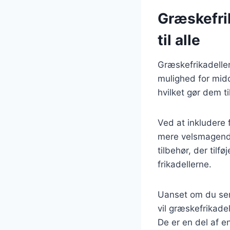
Græskefri
til alle
Græskefrikadeller
mulighed for midd
hvilket gør dem t
Ved at inkludere 
mere velsmagende.
tilbehør, der til
frikadellerne.
Uanset om du serv
vil græskefrikade
De er en del af e