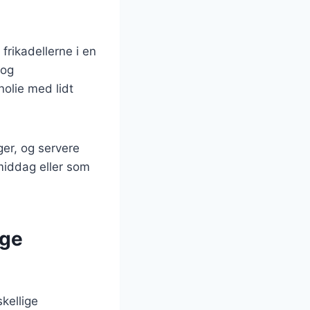
frikadellerne i en
 og
olie med lidt
ger, og servere
 middag eller som
ige
kellige