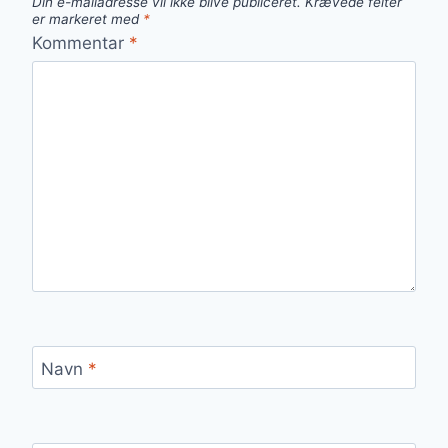
Din e-mailadresse vil ikke blive publiceret.
Krævede felter
er markeret med
*
Kommentar
*
Navn
*