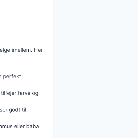
ælge imellem. Her
n perfekt
ilføjer farve og
ser godt til
ummus eller baba