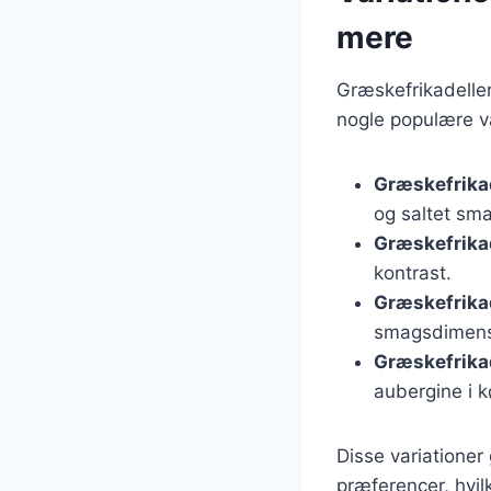
mere
Græskefrikadeller
nogle populære va
Græskefrika
og saltet sm
Græskefrikad
kontrast.
Græskefrikad
smagsdimens
Græskefrika
aubergine i 
Disse variationer 
præferencer, hvilk