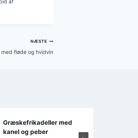
bid af
NÆSTE
 med fløde og hvidvin
Græskefrikadeller med
Græske
kanel og peber
tomatsa