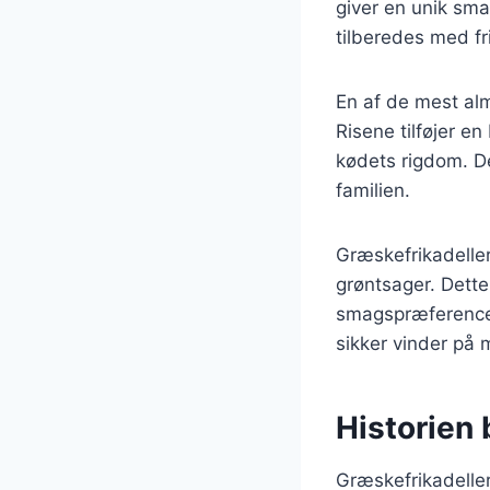
giver en unik sm
tilberedes med fr
En af de mest alm
Risene tilføjer e
kødets rigdom. De
familien.
Græskefrikadeller
grøntsager. Dette 
smagspræferencer
sikker vinder på
Historien 
Græskefrikadeller