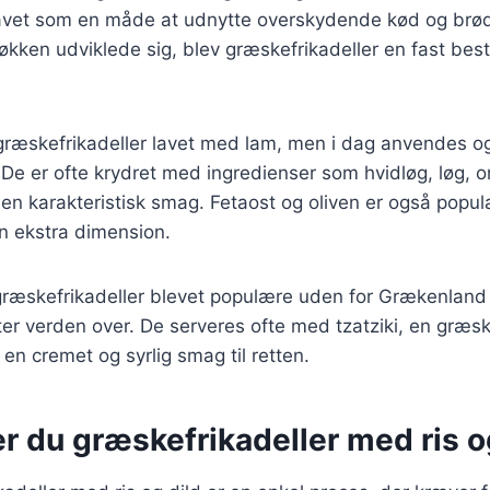
 lavet som en måde at udnytte overskydende kød og brød 
økken udviklede sig, blev græskefrikadeller en fast bes
v græskefrikadeller lavet med lam, men i dag anvendes 
. De er ofte krydret med ingredienser som hvidløg, løg, 
 en karakteristisk smag. Fetaost og oliven er også popul
en ekstra dimension.
 græskefrikadeller blevet populære uden for Grækenland
er verden over. De serveres ofte med tzatziki, en græs
r en cremet og syrlig smag til retten.
r du græskefrikadeller med ris o