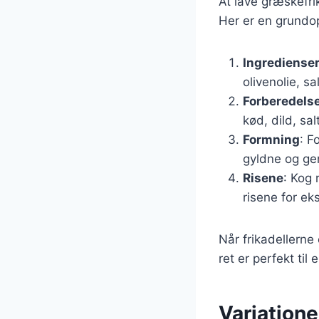
At lave græskefri
Her er en grundop
Ingrediense
olivenolie, sa
Forberedels
kød, dild, sal
Formning
: F
gyldne og ge
Risene
: Kog 
risene for ek
Når frikadellern
ret er perfekt ti
Variatione