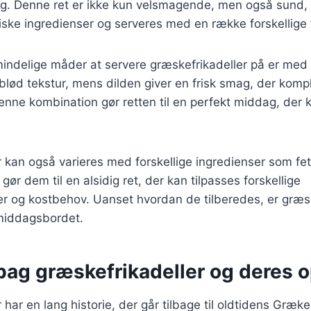
ag. Denne ret er ikke kun velsmagende, men også sund,
iske ingredienser og serveres med en række forskellige t
indelige måder at servere græskefrikadeller på er med r
n blød tekstur, mens dilden giver en frisk smag, der kom
nne kombination gør retten til en perfekt middag, der 
 kan også varieres med forskellige ingredienser som fet
gør dem til en alsidig ret, der kan tilpasses forskellige
 og kostbehov. Uanset hvordan de tilberedes, er græsk
 middagsbordet.
bag græskefrikadeller og deres 
 har en lang historie, der går tilbage til oldtidens Græk