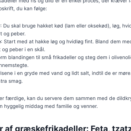
kadeller med ris og dild er en enkel proces, der kræver f
skrift, du kan følge:
r
: Du skal bruge hakket kød (lam eller oksekød), løg, hvidl
lt og peber.
e
: Start med at hakke løg og hvidløg fint. Bland dem m
t og peber i en skål.
orm blandingen til små frikadeller og steg dem i olivenolie
nnemstegte.
risene i en gryde med vand og lidt salt, indtil de er møre. 
stra smag.
e er færdige, kan du servere dem sammen med de dildkr
l en hyggelig middag med familie og venner.
r af græskefrikadeller: Feta, tzat