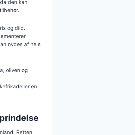
 da den kan
ilbehør.
is og dild.
plementerer
kan nydes af hele
a, oliven og
efrikadeller en
oprindelse
enland. Retten