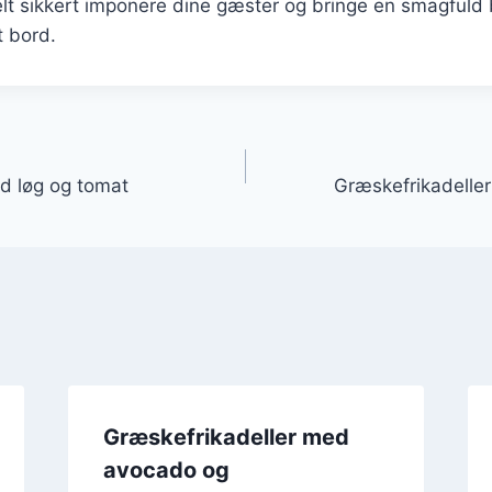
lt sikkert imponere dine gæster og bringe en smagfuld 
t bord.
gation
d løg og tomat
Græskefrikadeller
Græskefrikadeller med
avocado og