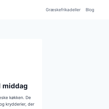
Græskefrikadeller
Blog
il middag
ræske køkken. De
og krydderier, der