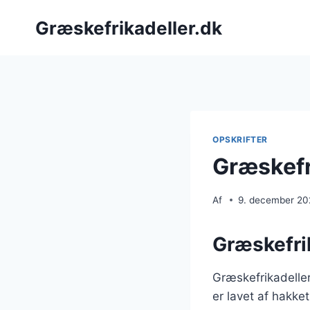
Fortsæt
Græskefrikadeller.dk
til
indhold
OPSKRIFTER
Græskefri
Af
9. december 2
Græskefrik
Græskefrikadeller
er lavet af hakke