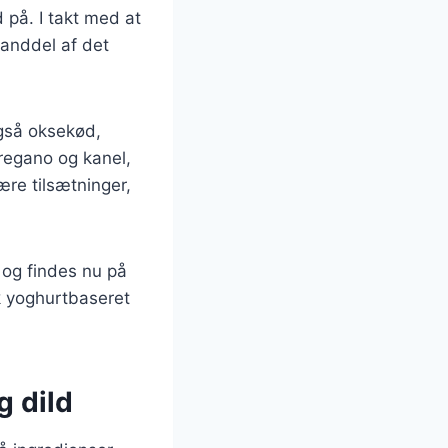
på. I takt med at
tanddel af det
også oksekød,
oregano og kanel,
ære tilsætninger,
 og findes nu på
k yoghurtbaseret
g dild