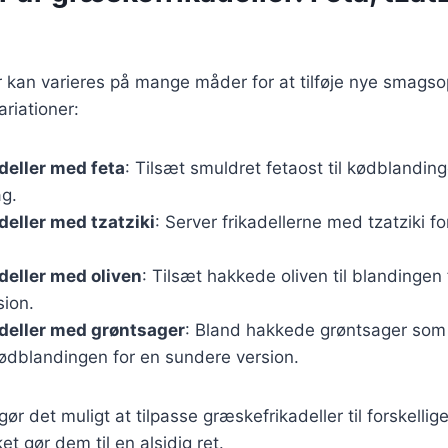
 kan varieres på mange måder for at tilføje nye smagsop
riationer:
deller med feta
: Tilsæt smuldret fetaost til kødblandin
ag.
eller med tzatziki
: Server frikadellerne med tzatziki for
eller med oliven
: Tilsæt hakkede oliven til blandingen 
ion.
deller med grøntsager
: Bland hakkede grøntsager som 
kødblandingen for en sundere version.
gør det muligt at tilpasse græskefrikadeller til forskelli
et gør dem til en alsidig ret.