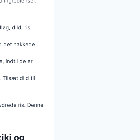
å ingredienser.
øg, dild, ris,
ed det hakkede
, indtil de er
Tilsæt dild til
ydrede ris. Denne
ziki og