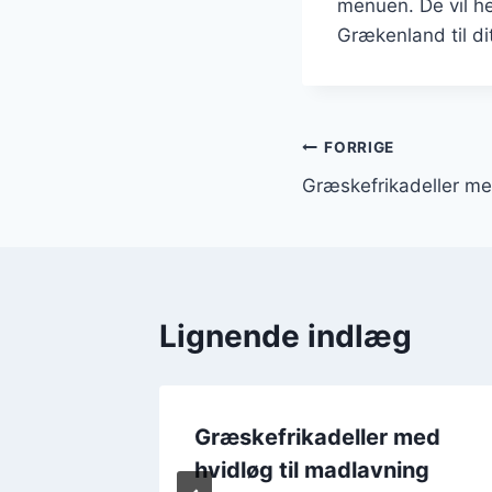
menuen. De vil he
Grækenland til di
Indlægsnavi
FORRIGE
Græskefrikadeller me
Lignende indlæg
 med
Græskefrikadeller med
n
hvidløg til madlavning