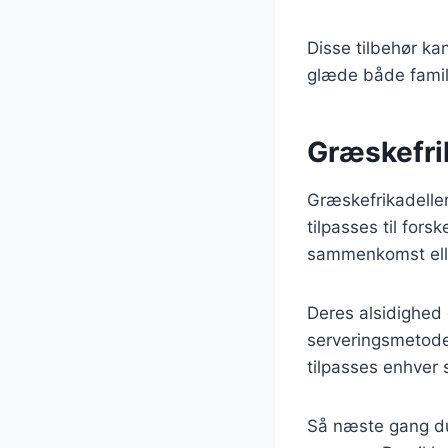
Disse tilbehør ka
glæde både famil
Græskefrik
Græskefrikadeller
tilpasses til for
sammenkomst eller 
Deres alsidighed 
serveringsmetoder
tilpasses enhver
Så næste gang du