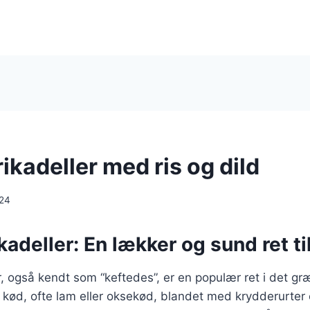
kadeller med ris og dild
024
adeller: En lækker og sund ret t
, også kendt som “keftedes”, er en populær ret i det g
t kød, ofte lam eller oksekød, blandet med krydderurter 