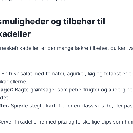
muligheder og tilbehør til
kadeller
ræskefrikadeller, er der mange lækre tilbehør, du kan v
: En frisk salat med tomater, agurker, løg og fetaost er e
rikadellerne.
sager
: Bagte grøntsager som peberfrugter og aubergine t
idet.
fler
: Sprøde stegte kartofler er en klassisk side, der pas
Server frikadellerne med pita og forskellige dips som h