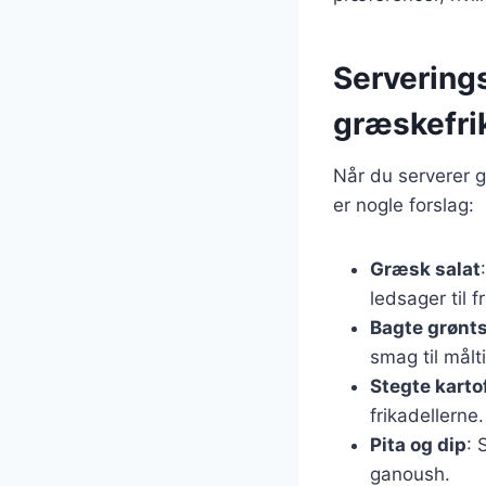
Serverings
græskefri
Når du serverer g
er nogle forslag:
Græsk salat
ledsager til f
Bagte grønt
smag til målt
Stegte karto
frikadellerne.
Pita og dip
: 
ganoush.