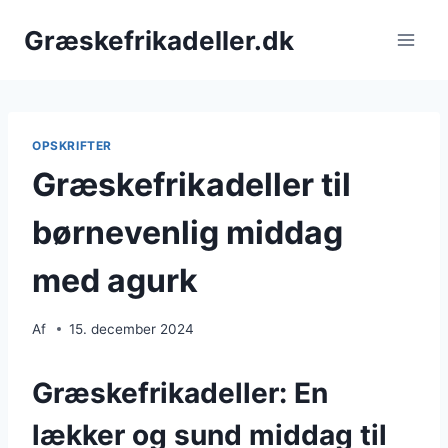
Fortsæt
Græskefrikadeller.dk
til
indhold
OPSKRIFTER
Græskefrikadeller til
børnevenlig middag
med agurk
Af
15. december 2024
Græskefrikadeller: En
lækker og sund middag til