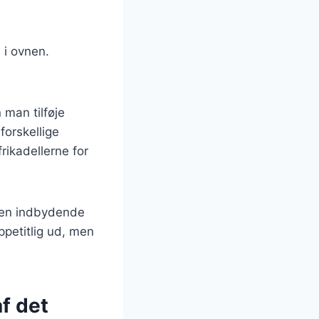
 i ovnen.
 man tilføje
forskellige
frikadellerne for
å en indbydende
appetitlig ud, men
f det