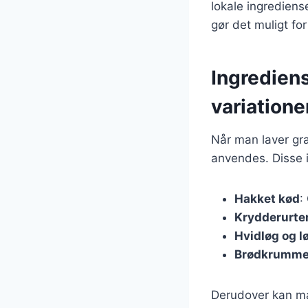
lokale ingrediens
gør det muligt fo
Ingrediens
variatione
Når man laver græ
anvendes. Disse i
Hakket kød
:
Krydderurte
Hvidløg og l
Brødkrummer 
Derudover kan man