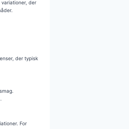
variationer, der
måder.
nser, der typisk
r smag.
.
ationer. For