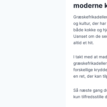
moderne 
Græskefrikadeller
og kultur, der har
både kokke og hj
Uanset om de serv
altid et hit.
I takt med at mad
græskefrikadeller
forskellige krydd
en ret, der kan t
Så næste gang du 
kun tilfredsstill