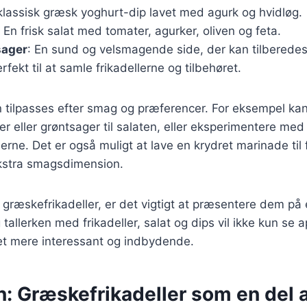
 klassisk græsk yoghurt-dip lavet med agurk og hvidløg.
: En frisk salat med tomater, agurker, oliven og feta.
sager
: En sund og velsmagende side, der kan tilberedes
erfekt til at samle frikadellerne og tilbehøret.
n tilpasses efter smag og præferencer. For eksempel kan
r eller grøntsager til salaten, eller eksperimentere med 
llerne. Det er også muligt at lave en krydret marinade til 
kstra smagsdimension.
 græskefrikadeller, er det vigtigt at præsentere dem p
tallerken med frikadeller, salat og dips vil ikke kun se 
et mere interessant og indbydende.
: Græskefrikadeller som en del a