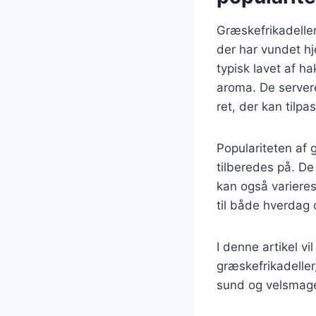
Græskefrikadeller
der har vundet hj
typisk lavet af h
aroma. De servere
ret, der kan tilp
Populariteten af 
tilberedes på. De
kan også varieres
til både hverdag o
I denne artikel vi
græskefrikadeller
sund og velsmag