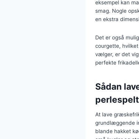
eksempel kan man 
smag. Nogle opskr
en ekstra dimensi
Det er også mulig
courgette, hvilke
vælger, er det vi
perfekte frikadell
Sådan lav
perlespelt
At lave græskefri
grundlæggende ing
blande hakket kø