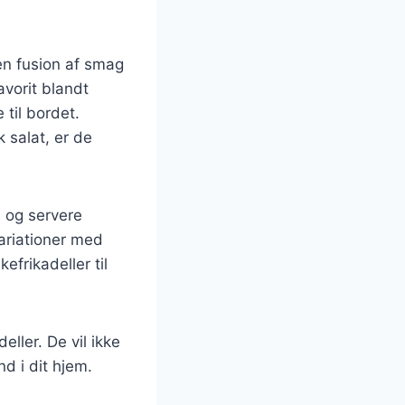
en fusion af smag
avorit blandt
til bordet.
 salat, er de
e og servere
variationer med
frikadeller til
ller. De vil ikke
d i dit hjem.