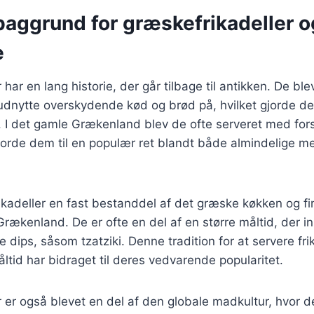
baggrund for græskefrikadeller o
e
har en lang historie, der går tilbage til antikken. De ble
dnytte overskydende kød og brød på, hvilket gjorde dem
 I det gamle Grækenland blev de ofte serveret med fors
 gjorde dem til en populær ret blandt både almindelige 
rikadeller en fast bestanddel af det græske køkken og 
Grækenland. De er ofte en del af en større måltid, der in
e dips, såsom tzatziki. Denne tradition for at servere fr
åltid har bidraget til deres vedvarende popularitet.
 er også blevet en del af den globale madkultur, hvor de