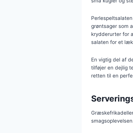
små kugler og ste
Perlespeltsalaten
grøntsager som ag
krydderurter for 
salaten for et læ
En vigtig del af 
tilføjer en dejlig
retten til en perf
Serverings
Græskefrikadeller
smagsoplevelsen.