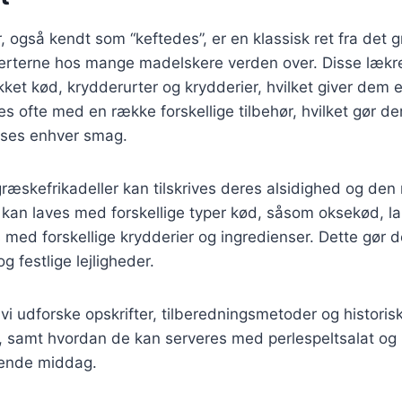
, også kendt som “keftedes”, er en klassisk ret fra det
erterne hos mange madelskere verden over. Disse lækre 
akket kød, krydderurter og krydderier, hvilket giver dem
s ofte med en række forskellige tilbehør, hvilket gør dem
asses enhver smag.
græskefrikadeller kan tilskrives deres alsidighed og de
 kan laves med forskellige typer kød, såsom oksekød, lam
 med forskellige krydderier og ingredienser. Dette gør de
g festlige lejligheder.
l vi udforske opskrifter, tilberedningsmetoder og histori
, samt hvordan de kan serveres med perlespeltsalat og 
ende middag.