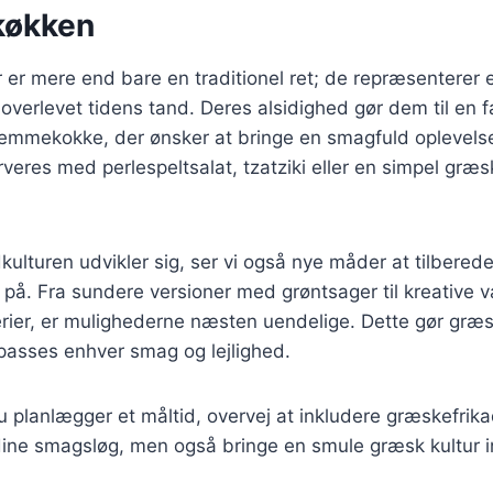
køkken
 er mere end bare en traditionel ret; de repræsenterer 
 overlevet tidens tand. Deres alsidighed gør dem til en f
emmekokke, der ønsker at bringe en smagfuld oplevelse 
eres med perlespeltsalat, tzatziki eller en simpel græsk
kulturen udvikler sig, ser vi også nye måder at tilbered
 på. Fra sundere versioner med grøntsager til kreative 
erier, er mulighederne næsten uendelige. Dette gør græske
ilpasses enhver smag og lejlighed.
planlægger et måltid, overvej at inkludere græskefrikade
e dine smagsløg, men også bringe en smule græsk kultur in