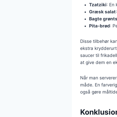
Tzatziki
: En
Græsk salat
Bagte grønt
Pita-brød
: P
Disse tilbehør ka
ekstra krydderurte
saucer til frikade
at give dem en e
Når man serverer
måde. En farverig 
også gøre måltid
Konklusion