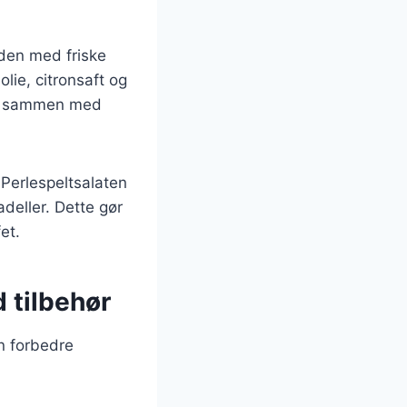
 den med friske
lie, citronsaft og
rme sammen med
 Perlespeltsalaten
adeller. Dette gør
et.
 tilbehør
n forbedre