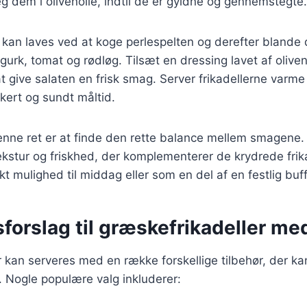
g dem i olivenolie, indtil de er gyldne og gennemstegte.
 kan laves ved at koge perlespelten og derefter blande
urk, tomat og rødløg. Tilsæt en dressing lavet af oliveno
at give salaten en frisk smag. Server frikadellerne va
kkert og sundt måltid.
denne ret er at finde den rette balance mellem smagene.
 tekstur og friskhed, der komplementerer de krydrede frik
ekt mulighed til middag eller som en del af en festlig buff
forslag til græskefrikadeller med
 kan serveres med en række forskellige tilbehør, der ka
 Nogle populære valg inkluderer: