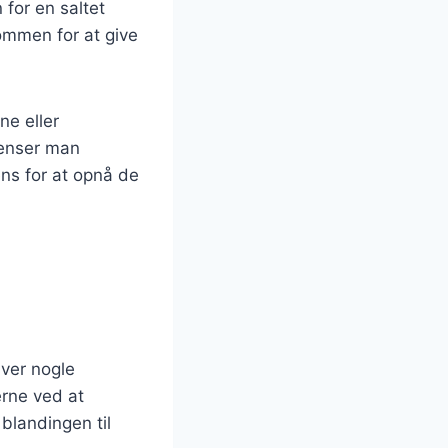
 for en saltet
ommen for at give
ne eller
ienser man
ens for at opnå de
æver nogle
erne ved at
blandingen til