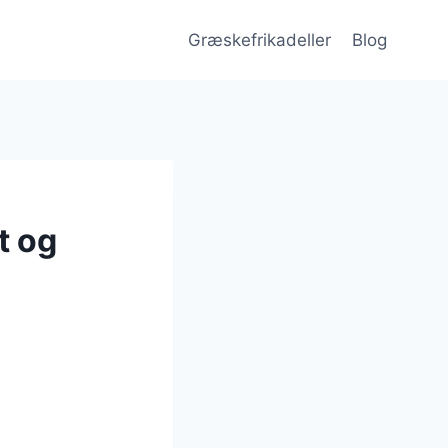
Græskefrikadeller
Blog
t og