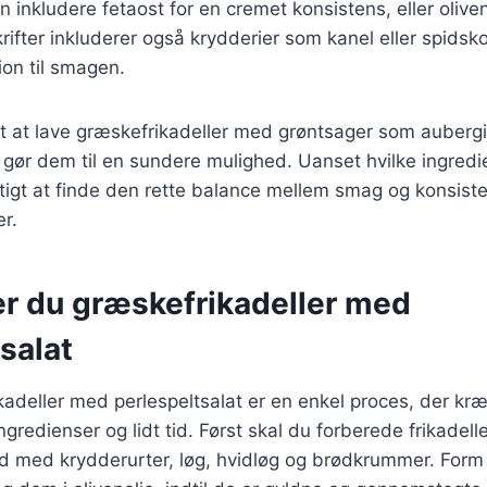
inkludere fetaost for en cremet konsistens, eller oliven
ifter inkluderer også krydderier som kanel eller spidsk
on til smagen.
t at lave græskefrikadeller med grøntsager som aubergi
t gør dem til en sundere mulighed. Uanset hvilke ingred
gtigt at finde den rette balance mellem smag og konsist
er.
er du græskefrikadeller med
salat
kadeller med perlespeltsalat er en enkel proces, der kr
redienser og lidt tid. Først skal du forberede frikadell
d med krydderurter, løg, hvidløg og brødkrummer. Form 