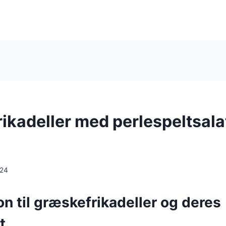
ikadeller med perlespeltsala
024
on til græskefrikadeller og deres
t