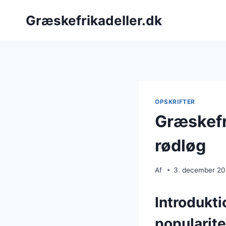
Fortsæt
Græskefrikadeller.dk
til
indhold
OPSKRIFTER
Græskefr
rødløg
Af
3. december 2
Introdukti
popularite