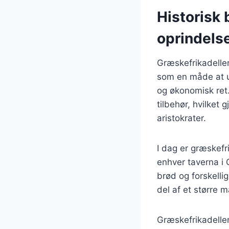
Historisk 
oprindels
Græskefrikadeller 
som en måde at u
og økonomisk ret.
tilbehør, hvilket
aristokrater.
I dag er græskef
enhver taverna i 
brød og forskellig
del af et større m
Græskefrikadeller