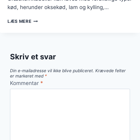
kød, herunder oksekød, lam og kylling,…
GRÆSKEFRIKADELLER
LÆS MERE
MED
LØG
OG
KANEL
Skriv et svar
Din e-mailadresse vil ikke blive publiceret.
Krævede felter
er markeret med
*
Kommentar
*