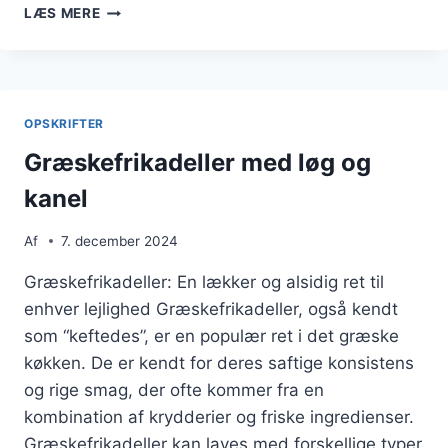
GRÆSKEFRIKADELLER
LÆS MERE
MED
TZATZIKI
TIL
SOMMEREN
OPSKRIFTER
Græskefrikadeller med løg og
kanel
Af
7. december 2024
Græskefrikadeller: En lækker og alsidig ret til
enhver lejlighed Græskefrikadeller, også kendt
som “keftedes”, er en populær ret i det græske
køkken. De er kendt for deres saftige konsistens
og rige smag, der ofte kommer fra en
kombination af krydderier og friske ingredienser.
Græskefrikadeller kan laves med forskellige typer