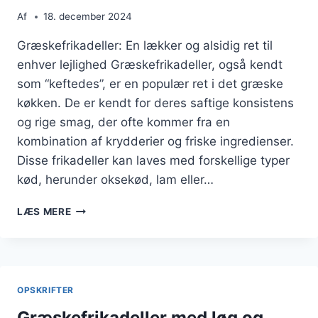
Af
18. december 2024
Græskefrikadeller: En lækker og alsidig ret til
enhver lejlighed Græskefrikadeller, også kendt
som “keftedes”, er en populær ret i det græske
køkken. De er kendt for deres saftige konsistens
og rige smag, der ofte kommer fra en
kombination af krydderier og friske ingredienser.
Disse frikadeller kan laves med forskellige typer
kød, herunder oksekød, lam eller…
GRÆSKEFRIKADELLER
LÆS MERE
MED
OREGANO
FOR
EN
EKSTRA
OPSKRIFTER
SMAG
Græskefrikadeller med løg og