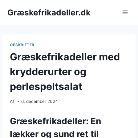
Fortsæt
Græskefrikadeller.dk
til
indhold
OPSKRIFTER
Græskefrikadeller med
krydderurter og
perlespeltsalat
Af
6. december 2024
Græskefrikadeller: En
lækker og sund ret til