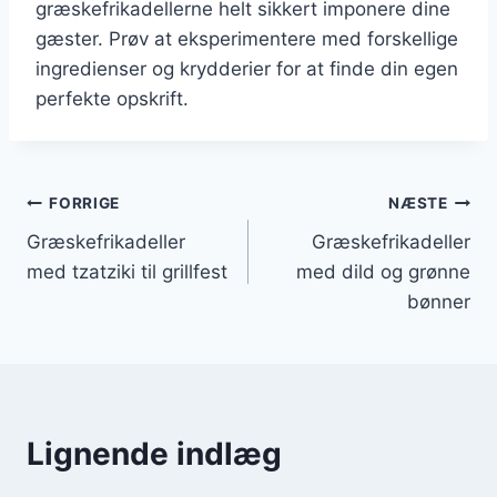
græskefrikadellerne helt sikkert imponere dine
gæster. Prøv at eksperimentere med forskellige
ingredienser og krydderier for at finde din egen
perfekte opskrift.
Indlægsnavigation
FORRIGE
NÆSTE
Græskefrikadeller
Græskefrikadeller
med tzatziki til grillfest
med dild og grønne
bønner
Lignende indlæg