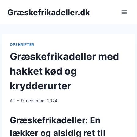
Fortsæt
Græskefrikadeller.dk
til
indhold
OPSKRIFTER
Græskefrikadeller med
hakket kød og
krydderurter
Af
9. december 2024
Græskefrikadeller: En
lækker og alsidig ret til