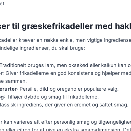
et.
er til græskefrikadeller med hak
kadeller kræver en række enkle, men vigtige ingredienser
ndelige ingredienser, du skal bruge:
 Traditionelt bruges lam, men oksekød eller kalkun kan
r
: Giver frikadellerne en god konsistens og hjælper me
rne sammen.
erurter
: Persille, dild og oregano er populære valg.
øg
: Tilføjer dybde og smag til frikadellerne.
klassisk ingrediens, der giver en cremet og saltet smag.
r kan varieres alt efter personlig smag og tilgængeligh
ven eller citron for at give en ekstra smagsdimension. De