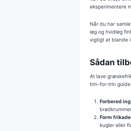
eksperimentere me
Når du har samlet
løg og hvidløg fi
vigtigt at blande
Sådan tilb
At lave græskefrik
trin-for-trin guid
Forbered in
brødkrummer,
Form frikade
kugler eller f