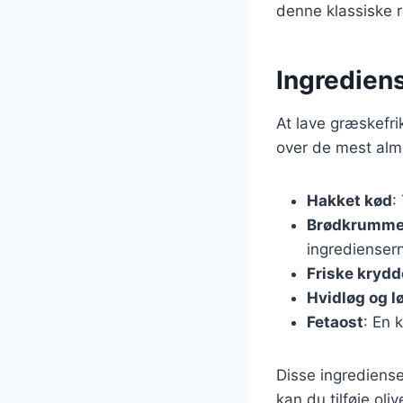
denne klassiske r
Ingrediens
At lave græskefri
over de mest almi
Hakket kød
:
Brødkrumme
ingrediense
Friske krydd
Hvidløg og l
Fetaost
: En 
Disse ingrediense
kan du tilføje oli