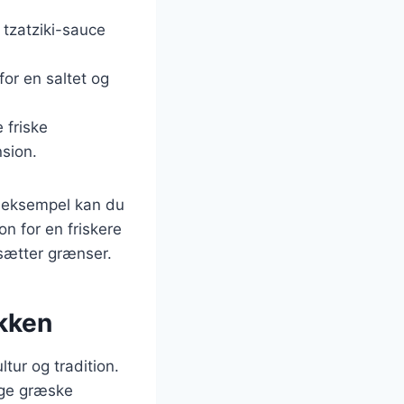
 tzatziki-sauce
for en saltet og
 friske
sion.
r eksempel kan du
on for en friskere
sætter grænser.
økken
tur og tradition.
nge græske