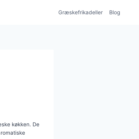
Græskefrikadeller
Blog
ræske køkken. De
aromatiske