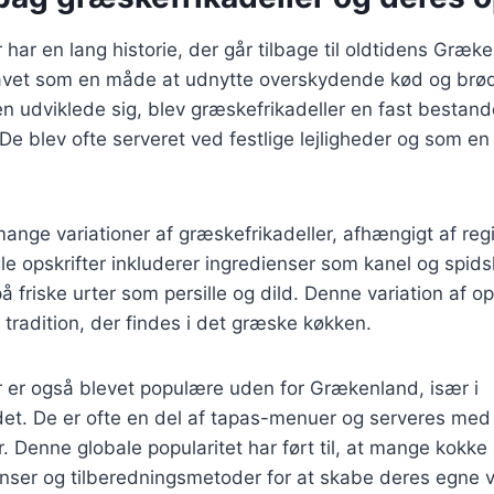
 har en lang historie, der går tilbage til oldtidens Græk
 lavet som en måde at udnytte overskydende kød og brød 
n udviklede sig, blev græskefrikadeller en fast bestan
De blev ofte serveret ved festlige lejligheder og som en 
mange variationer af græskefrikadeller, afhængigt af reg
e opskrifter inkluderer ingredienser som kanel og sp
 friske urter som persille og dild. Denne variation af ops
g tradition, der findes i det græske køkken.
r er også blevet populære uden for Grækenland, især i
t. De er ofte en del af tapas-menuer og serveres med f
r. Denne globale popularitet har ført til, at mange kokk
nser og tilberedningsmetoder for at skabe deres egne v