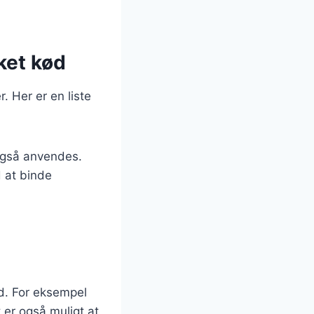
ket kød
. Her er en liste
 også anvendes.
d at binde
ed. For eksempel
t er også muligt at