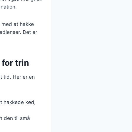
nation.
rt med at hakke
edienser. Det er
for trin
t tid. Her er en
et hakkede kød,
 den til små