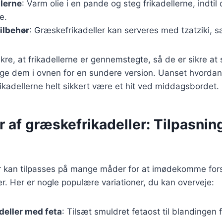
llerne
: Varm olie i en pande og steg frikadellerne, indtil
e.
ilbehør
: Græskefrikadeller kan serveres med tzatziki, sala
sikre, at frikadellerne er gennemstegte, så de er sikre at
ge dem i ovnen for en sundere version. Uanset hvordan 
ikadellerne helt sikkert være et hit ved middagsbordet.
r af græskefrikadeller: Tilpasning 
r kan tilpasses på mange måder for at imødekomme fors
. Her er nogle populære variationer, du kan overveje:
deller med feta
: Tilsæt smuldret fetaost til blandingen 