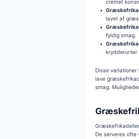
cremet konsi
Græskefrikad
lavet af græs
Græskefrikad
fyldig smag.
Græskefrika
krydderurter
Disse variationer
lave græskefrikade
smag. Mulighedern
Græskefrik
Græskefrikadeller
De serveres ofte 