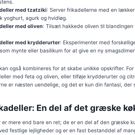
stens.
eller med tzatziki
: Server frikadellerne med en lækker
k yoghurt, agurk og hvidløg.
eller med oliven
: Tilsæt hakkede oliven til blandingen 
deller med krydderurter
: Eksperimenter med forskellige
 som mynte eller basilikum for at give en ny smagsdimen
 kan også kombineres for at skabe unikke opskrifter. Fo
ller med feta og oliven, eller tilføje krydderurter og citr
e er næsten uendelige, og det er kun din fantasi, der 
adeller: En del af det græske k
 er mere end bare en ret; de er en del af den græske kul
ved festlige lejligheder og er en fast bestanddel af ma