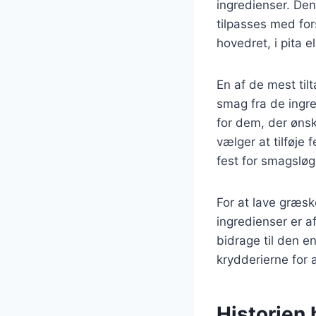
ingredienser. De
tilpasses med for
hovedret, i pita e
En af de mest til
smag fra de ingr
for dem, der øns
vælger at tilføje 
fest for smagslø
For at lave græsk
ingredienser er a
bidrage til den e
krydderierne for
Historien 