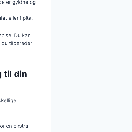
 de er gyldne og
t eller i pita.
 spise. Du kan
du tilbereder
til din
kellige
for en ekstra