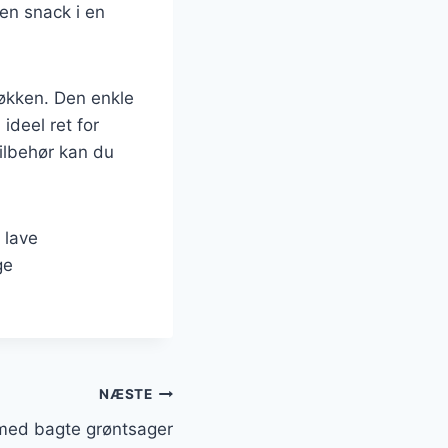
en snack i en
køkken. Den enkle
ideel ret for
tilbehør kan du
 lave
ge
NÆSTE
 med bagte grøntsager