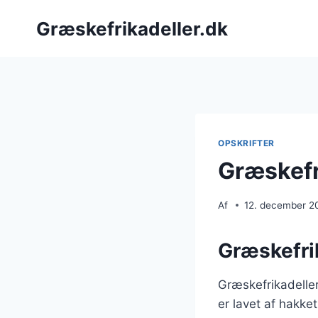
Fortsæt
Græskefrikadeller.dk
til
indhold
OPSKRIFTER
Græskefr
Af
12. december 2
Græskefrik
Græskefrikadeller
er lavet af hakke