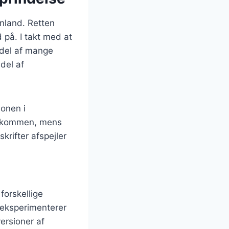
enland. Retten
på. I takt med at
ddel af mange
del af
ionen i
idskommen, mens
krifter afspejler
orskellige
e eksperimenterer
ersioner af