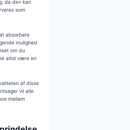
g, da den kan
erveres som
 at absorbere
ragende mulighed
anset om du
rne altid være en
aliteten af disse
tsager vil alle
ance mellem
oprindelse