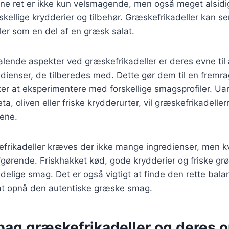
nne ret er ikke kun velsmagende, men også meget alsidi
skellige krydderier og tilbehør. Græskefrikadeller kan s
ller som en del af en græsk salat.
talende aspekter ved græskefrikadeller er deres evne til
edienser, de tilberedes med. Dette gør dem til en frem
ker at eksperimentere med forskellige smagsprofiler. U
feta, oliven eller friske krydderurter, vil græskefrikadelle
gene.
efrikadeller kræves der ikke mange ingredienser, men kv
fgørende. Friskhakket kød, gode krydderier og friske grøn
ndelige smag. Det er også vigtigt at finde den rette bal
 at opnå den autentiske græske smag.
bag græskefrikadeller og deres 