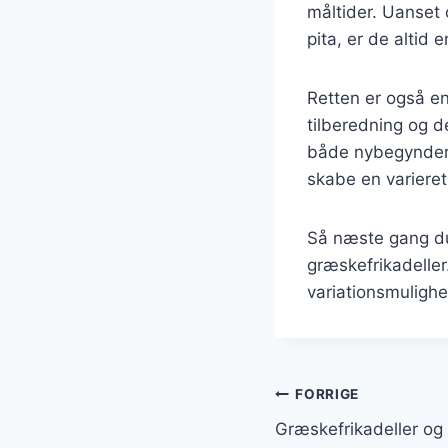
måltider. Uanset 
pita, er de altid
Retten er også e
tilberedning og d
både nybegyndere 
skabe en variere
Så næste gang du 
græskefrikadeller
variationsmulighed
Indlægsnavi
FORRIGE
Græskefrikadeller og