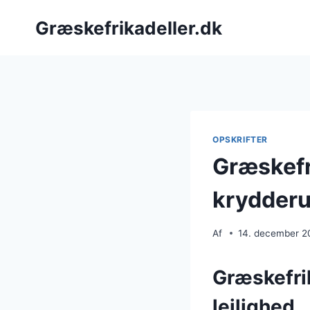
Fortsæt
Græskefrikadeller.dk
til
indhold
OPSKRIFTER
Græskefr
krydderu
Af
14. december 2
Græskefrik
lejlighed