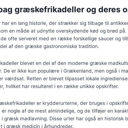
bag græskefrikadeller og deres 
har en lang historie, der strækker sig tilbage til antikke
t som en måde at udnytte overskydende kød og brød på. 
e ofte serveret med en række forskellige saucer og tilb
 del af den græske gastronomiske tradition.
ikadeller blevet en del af den moderne græske madkultu
r. De er ikke kun populære i Grækenland, men også i m
 værdsat. Retten er blevet tilpasset lokale ingrediense
 hvilket har resulteret i en række unikke opskrifter.
græskefrikadeller er krydderurterne, der bruges i opskrif
 er nogle af de mest almindelige, og de tilføjer en karak
 i græsk madlavning. Disse urter har også en historisk 
t i græsk medicin i århundreder.