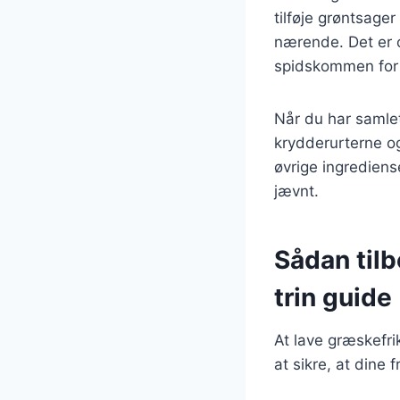
tilføje grøntsage
nærende. Det er 
spidskommen for 
Når du har samlet
krydderurterne o
øvrige ingrediens
jævnt.
Sådan tilb
trin guide
At lave græskefrik
at sikre, at dine f