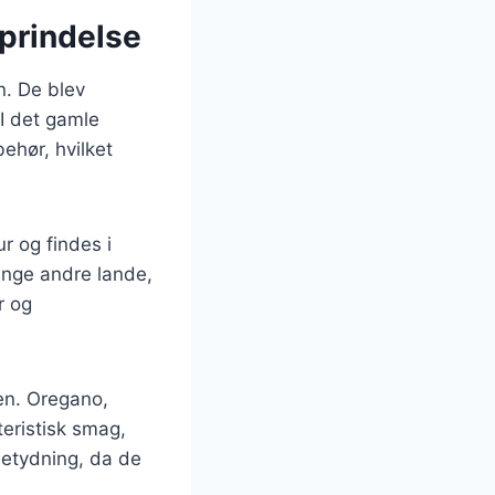
oprindelse
n. De blev
I det gamle
ehør, hvilket
r og findes i
ange andre lande,
r og
ten. Oregano,
teristisk smag,
betydning, da de