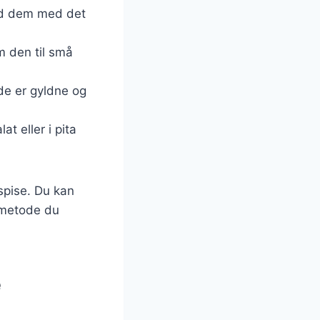
and dem med det
 den til små
 de er gyldne og
at eller i pita
 spise. Du kan
 metode du
e