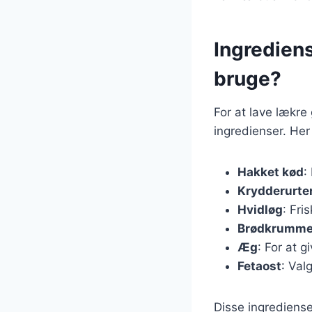
Ingrediens
bruge?
For at lave lækr
ingredienser. Her
Hakket kød
:
Krydderurte
Hvidløg
: Fri
Brødkrumme
Æg
: For at g
Fetaost
: Val
Disse ingrediense