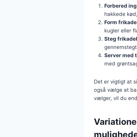
Forbered in
hakkede kød
Form frikade
kugler eller f
Steg frikade
gennemstegt
Server med t
med grøntsag
Det er vigtigt at 
også vælge at ba
vælger, vil du en
Variatione
mulighede