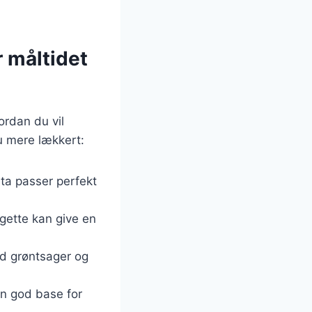
r måltidet
ordan du vil
u mere lækkert:
eta passer perfekt
gette kan give en
ed grøntsager og
en god base for