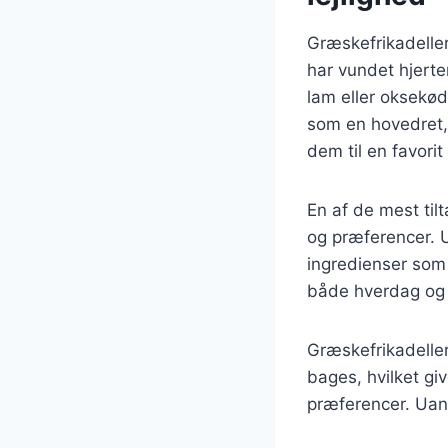
Græskefrikadeller
har vundet hjerte
lam eller oksekø
som en hovedret, 
dem til en favori
En af de mest til
og præferencer. 
ingredienser som f
både hverdag og f
Græskefrikadeller
bages, hvilket giv
præferencer. Uans