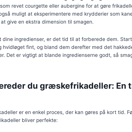
r som revet courgette eller aubergine for at gøre frikade
også muligt at eksperimentere med krydderier som kanel
at give en ekstra dimension til smagen.
 dine ingredienser, er det tid til at forberede dem. Sta
g hvidløget fint, og bland dem derefter med det hakked
er. Det er vigtigt at blande ingredienserne godt, så sm
ereder du græskefrikadeller: En t
adeller er en enkel proces, der kan gøres på kort tid. Føl
rikadeller bliver perfekte: