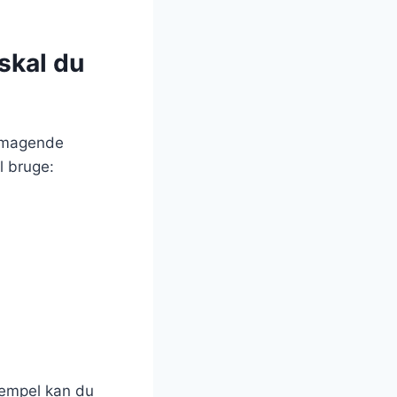
skal du
lsmagende
l bruge:
sempel kan du