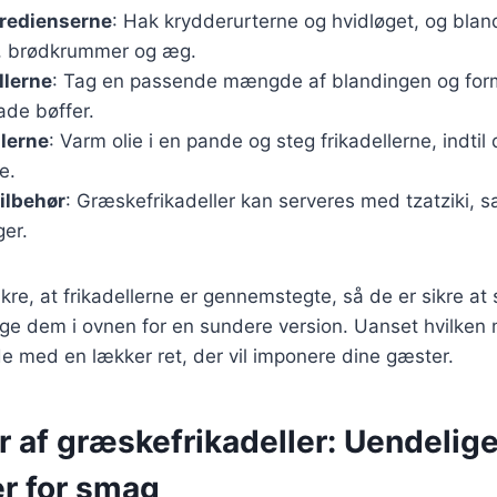
gredienserne
: Hak krydderurterne og hvidløget, og bl
, brødkrummer og æg.
llerne
: Tag en passende mængde af blandingen og form
lade bøffer.
llerne
: Varm olie i en pande og steg frikadellerne, indtil
e.
ilbehør
: Græskefrikadeller kan serveres med tzatziki, sal
er.
sikre, at frikadellerne er gennemstegte, så de er sikre at
ge dem i ovnen for en sundere version. Uanset hvilken
de med en lækker ret, der vil imponere dine gæster.
r af græskefrikadeller: Uendelig
r for smag