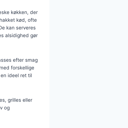
ræske køkken, der
 hakket kød, ofte
 De kan serveres
es alsidighed gør
passes efter smag
med forskellige
n ideel ret til
, grilles eller
ov og