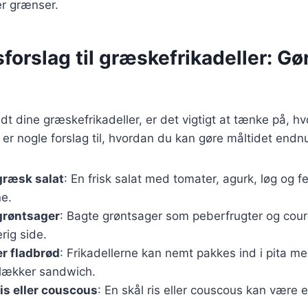
er grænser.
forslag til græskefrikadeller: Gø
dt dine græskefrikadeller, er det vigtigt at tænke på, hv
er nogle forslag til, hvordan du kan gøre måltidet endn
græsk salat
: En frisk salat med tomater, agurk, løg og f
ne.
 grøntsager
: Bagte grøntsager som peberfrugter og cour
rig side.
er fladbrød
: Frikadellerne kan nemt pakkes ind i pita m
 lækker sandwich.
is eller couscous
: En skål ris eller couscous kan være 