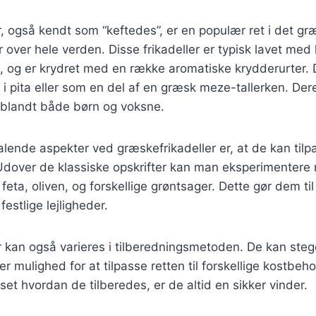
, også kendt som “keftedes”, er en populær ret i det g
r over hele verden. Disse frikadeller er typisk lavet med
d, og er krydret med en række aromatiske krydderurter.
i pita eller som en del af en græsk meze-tallerken. Der
t blandt både børn og voksne.
talende aspekter ved græskefrikadeller er, at de kan til
Udover de klassiske opskrifter kan man eksperimentere 
eta, oliven, og forskellige grøntsager. Dette gør dem til e
estlige lejligheder.
 kan også varieres i tilberedningsmetoden. De kan steges
er mulighed for at tilpasse retten til forskellige kostbeh
et hvordan de tilberedes, er de altid en sikker vinder.