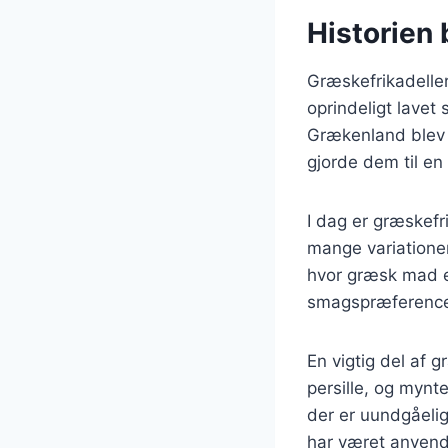
Historien 
Græskefrikadeller 
oprindeligt lave
Grækenland blev d
gjorde dem til en
I dag er græskefr
mange variatione
hvor græsk mad er
smagspræferencer,
En vigtig del af 
persille, og mynte
der er uundgåelig
har været anvend