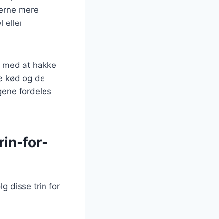
llerne mere
 eller
rt med at hakke
e kød og de
agene fordeles
rin-for-
g disse trin for