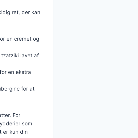
idig ret, der kan
 for en cremet og
tzatziki lavet af
for en ekstra
ubergine for at
tter. For
krydderier som
 er kun din