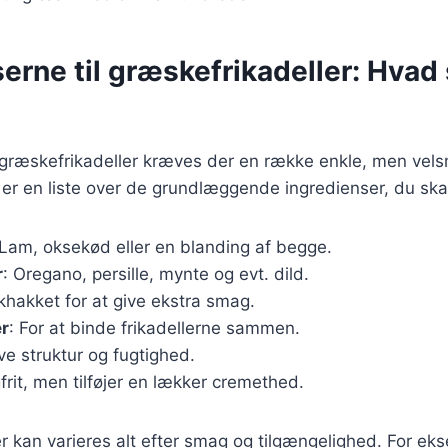
erne til græskefrikadeller: Hvad 
e græskefrikadeller kræves der en række enkle, men ve
 er en liste over de grundlæggende ingredienser, du ska
 Lam, oksekød eller en blanding af begge.
r
: Oregano, persille, mynte og evt. dild.
skhakket for at give ekstra smag.
r
: For at binde frikadellerne sammen.
ive struktur og fugtighed.
gfrit, men tilføjer en lækker cremethed.
r kan varieres alt efter smag og tilgængelighed. For ek