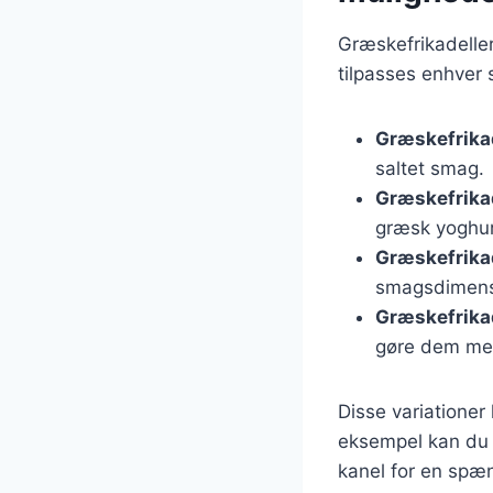
Græskefrikadeller
tilpasses enhver 
Græskefrika
saltet smag.
Græskefrikad
græsk yoghur
Græskefrikad
smagsdimens
Græskefrika
gøre dem me
Disse variationer
eksempel kan du l
kanel for en spæ