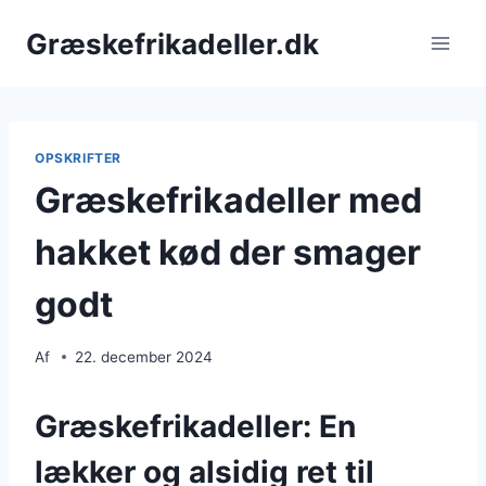
Fortsæt
Græskefrikadeller.dk
til
indhold
OPSKRIFTER
Græskefrikadeller med
hakket kød der smager
godt
Af
22. december 2024
Græskefrikadeller: En
lækker og alsidig ret til