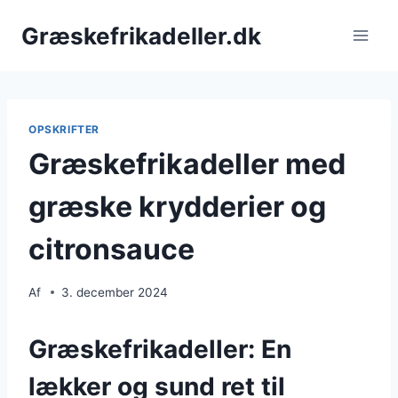
Fortsæt
Græskefrikadeller.dk
til
indhold
OPSKRIFTER
Græskefrikadeller med
græske krydderier og
citronsauce
Af
3. december 2024
Græskefrikadeller: En
lækker og sund ret til