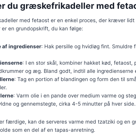
er du græskefrikadeller med feta
kadeller med fetaost er en enkel proces, der kræver lidt 
 er en grundopskrift, du kan følge:
 af ingredienser
: Hak persille og hvidløg fint. Smuldre 
dienserne
: I en stor skål, kombiner hakket kød, fetaost, p
krummer og æg. Bland godt, indtil alle ingredienserne e
llerne
: Tag en portion af blandingen og form den til små
ler.
llerne
: Varm olie i en pande over medium varme og steg 
gyldne og gennemstegte, cirka 4-5 minutter på hver side.
 er færdige, kan de serveres varme med tzatziki og en g
olde som en del af en tapas-anretning.