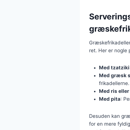
Serverings
græskefri
Græskefrikadeller
ret. Her er nogle
Med tzatziki
Med græsk s
frikadellerne.
Med ris elle
Med pita
: Pe
Desuden kan græs
for en mere fyldi