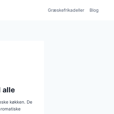
Græskefrikadeller
Blog
 alle
ræske køkken. De
aromatiske