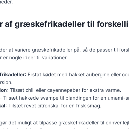
gheder.
r af græskefrikadeller til forskell
r at variere græskefrikadeller på, så de passer til for
er nogle ideer til variationer:
frikadeller
: Erstat kødet med hakket aubergine eller co
rsion.
ion
: Tilsæt chili eller cayennepeber for ekstra varme.
e
: Tilsæt hakkede svampe til blandingen for en umami-
kal
: Tilsæt revet citronskal for en frisk smag.
gør det muligt at tilpasse græskefrikadeller til enhver l