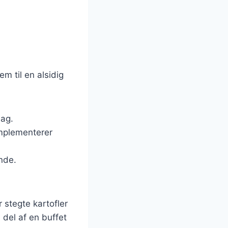
m til en alsidig
mag.
omplementerer
nde.
 stegte kartofler
 del af en buffet