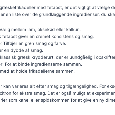
græskefrikadeller med fetaost, er det vigtigt at vælge de
 er en liste over de grundlæggende ingredienser, du ska
 Vælg mellem lam, oksekød eller kalkun.
sk fetaost giver en cremet konsistens og smag.
e
: Tilføjer en grøn smag og farve.
er en dybde af smag.
 klassisk græsk krydderurt, der er uundgåelig i opskrifte
r
: For at binde ingredienserne sammen.
 med at holde frikadellerne sammen.
r kan varieres alt efter smag og tilgængelighed. For ek
er citron for ekstra smag. Det er også muligt at eksperim
erier som kanel eller spidskommen for at give en ny dimen