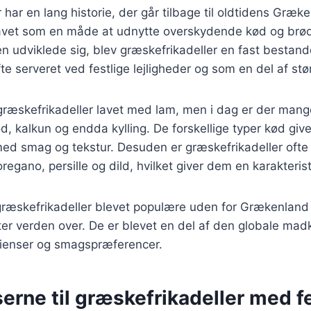
 har en lang historie, der går tilbage til oldtidens Græk
 lavet som en måde at udnytte overskydende kød og brød 
 udviklede sig, blev græskefrikadeller en fast bestand
te serveret ved festlige lejligheder og som en del af stø
 græskefrikadeller lavet med lam, men i dag er der mange
d, kalkun og endda kylling. De forskellige typer kød give
ed smag og tekstur. Desuden er græskefrikadeller ofte
oregano, persille og dild, hvilket giver dem en karakteris
 græskefrikadeller blevet populære uden for Grækenland
r verden over. De er blevet en del af den globale madk
edienser og smagspræferencer.
erne til græskefrikadeller med f