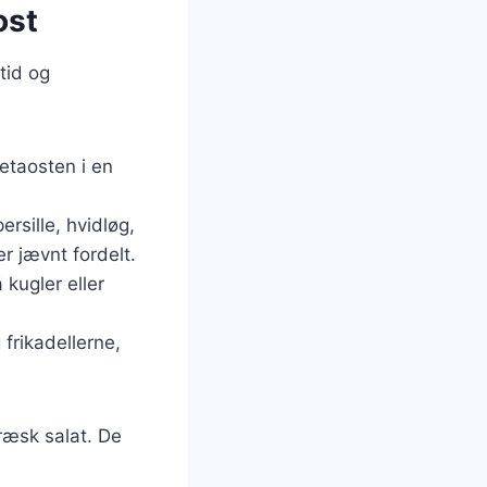
ost
tid og
fetaosten i en
ersille, hvidløg,
r jævnt fordelt.
 kugler eller
frikadellerne,
ræsk salat. De