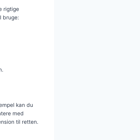
 rigtige
l bruge:
n.
sempel kan du
entere med
sion til retten.