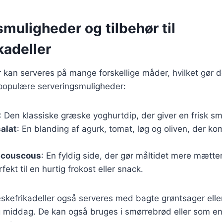
muligheder og tilbehør til
kadeller
 kan serveres på mange forskellige måder, hvilket gør de
 populære serveringsmuligheder:
: Den klassiske græske yoghurtdip, der giver en frisk s
alat
: En blanding af agurk, tomat, løg og oliven, der k
r couscous
: En fyldig side, der gør måltidet mere mætte
rfekt til en hurtig frokost eller snack.
kefrikadeller også serveres med bagte grøntsager eller
g middag. De kan også bruges i smørrebrød eller som en