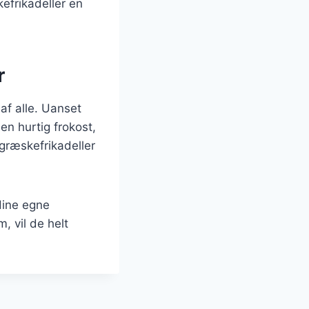
kefrikadeller en
r
af alle. Uanset
en hurtig frokost,
 græskefrikadeller
 dine egne
 vil de helt