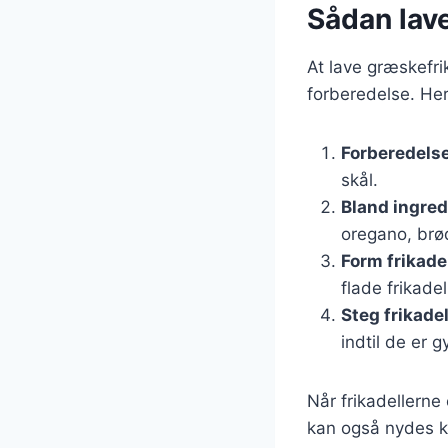
Sådan lav
At lave græskefri
forberedelse. Her
Forberedelse
skål.
Bland ingre
oregano, brød
Form frikade
flade frikadel
Steg frikade
indtil de er 
Når frikadellerne
kan også nydes k