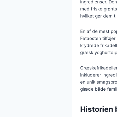
ingredienser. De
med friske grønt
hvilket gør dem til
En af de mest pop
Fetaosten tilføje
krydrede frikadel
græsk yoghurtdip, 
Græskefrikadeller
inkluderer ingredi
en unik smagsprof
glæde både famil
Historien 