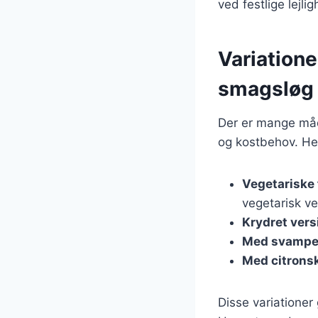
ved festlige lejli
Variatione
smagsløg
Der er mange måde
og kostbehov. Her 
Vegetariske 
vegetarisk ve
Krydret vers
Med svamp
Med citrons
Disse variationer 