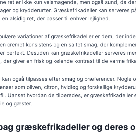
nne ret er ikke kun velsmagende, men også sund, da den
sager og krydderurter. Græskefrikadeller kan serveres 
 en alsidig ret, der passer til enhver lejlighed.
ulære variationer af græskefrikadeller er dem, der inde
r en cremet konsistens og en saltet smag, der kompleme
ler perfekt. Desuden kan græskefrikadeller serveres med
der giver en frisk og kølende kontrast til de varme frika
 kan også tilpasses efter smag og præferencer. Nogle o
enser som oliven, citron, hvidløg og forskellige krydderur
il. Uanset hvordan de tilberedes, er græskefrikadeller en
ie og gæster.
bag græskefrikadeller og deres 