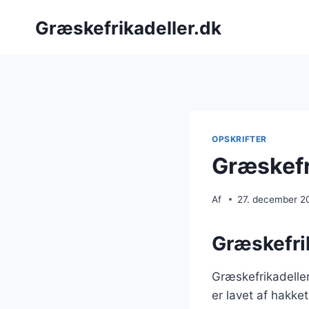
Fortsæt
Græskefrikadeller.dk
til
indhold
OPSKRIFTER
Græskefr
Af
27. december 2
Græskefrik
Græskefrikadeller
er lavet af hakke