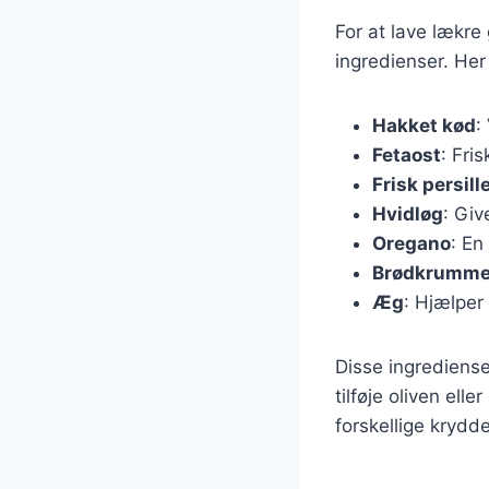
For at lave lækre 
ingredienser. Her
Hakket kød
:
Fetaost
: Fri
Frisk persill
Hvidløg
: Giv
Oregano
: En
Brødkrumme
Æg
: Hjælper
Disse ingrediense
tilføje oliven ell
forskellige krydd