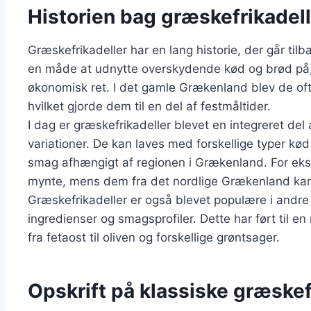
Historien bag græskefrikadell
Græskefrikadeller har en lang historie, der går tilb
en måde at udnytte overskydende kød og brød på, h
økonomisk ret. I det gamle Grækenland blev de ofte
hvilket gjorde dem til en del af festmåltider.
I dag er græskefrikadeller blevet en integreret de
variationer. De kan laves med forskellige typer kød
smag afhængigt af regionen i Grækenland. For ekse
mynte, mens dem fra det nordlige Grækenland ka
Græskefrikadeller er også blevet populære i andre k
ingredienser og smagsprofiler. Dette har ført til en 
fra fetaost til oliven og forskellige grøntsager.
Opskrift på klassiske græske