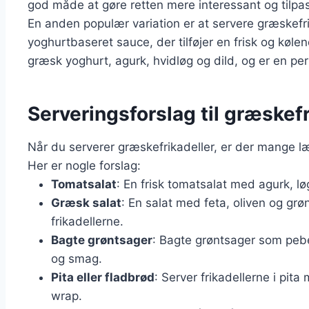
god måde at gøre retten mere interessant og tilpas
En anden populær variation er at servere græskefr
yoghurtbaseret sauce, der tilføjer en frisk og kølen
græsk yoghurt, agurk, hvidløg og dild, og er en perf
Serveringsforslag til græskef
Når du serverer græskefrikadeller, er der mange l
Her er nogle forslag:
Tomatsalat
: En frisk tomatsalat med agurk, lø
Græsk salat
: En salat med feta, oliven og grøn
frikadellerne.
Bagte grøntsager
: Bagte grøntsager som peber
og smag.
Pita eller fladbrød
: Server frikadellerne i pit
wrap.