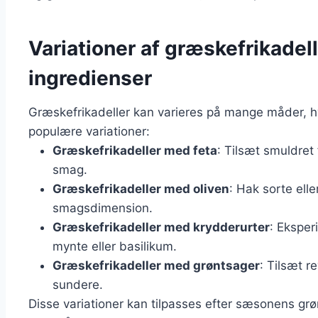
Variationer af græskefrikadel
ingredienser
Græskefrikadeller kan varieres på mange måder, hvil
populære variationer:
Græskefrikadeller med feta
: Tilsæt smuldret 
smag.
Græskefrikadeller med oliven
: Hak sorte ell
smagsdimension.
Græskefrikadeller med krydderurter
: Eksper
mynte eller basilikum.
Græskefrikadeller med grøntsager
: Tilsæt r
sundere.
Disse variationer kan tilpasses efter sæsonens gr