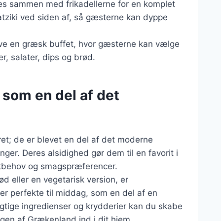
res sammen med frikadellerne for en komplet
atziki ved siden af, så gæsterne kan dyppe
lave en græsk buffet, hvor gæsterne kan vælge
r, salater, dips og brød.
 som en del af det
ret; de er blevet en del af det moderne
nger. Deres alsidighed gør dem til en favorit i
ostbehov og smagspræferencer.
 eller en vegetarisk version, er
 er perfekte til middag, som en del af en
gtige ingredienser og krydderier kan du skabe
gen af Grækenland ind i dit hjem.