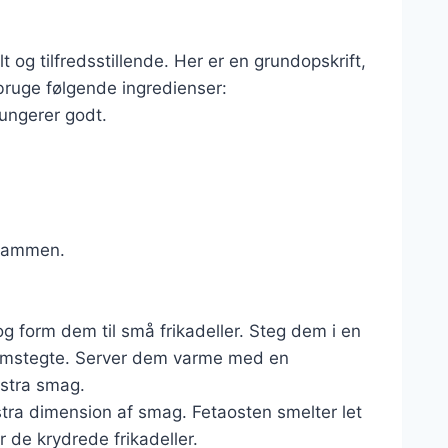
og tilfredsstillende. Her er en grundopskrift,
bruge følgende ingredienser:
fungerer godt.
e sammen.
og form dem til små frikadeller. Steg dem i en
nemstegte. Server dem varme med en
kstra smag.
kstra dimension af smag. Fetaosten smelter let
 de krydrede frikadeller.