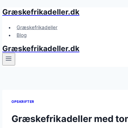
Græskefrikadeller.dk
Fortsæt
til
indhold
Græskefrikadeller
Blog
Græskefrikadeller.dk
OPSKRIFTER
Græskefrikadeller med to