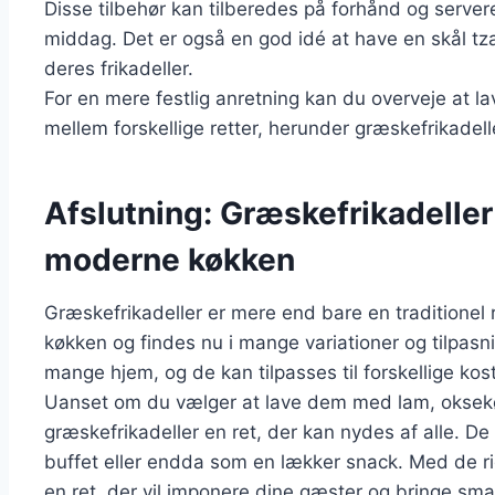
Disse tilbehør kan tilberedes på forhånd og serve
middag. Det er også en god idé at have en skål tz
deres frikadeller.
For en mere festlig anretning kan du overveje at 
mellem forskellige retter, herunder græskefrikadelle
Afslutning: Græskefrikadeller
moderne køkken
Græskefrikadeller er mere end bare en traditionel 
køkken og findes nu i mange variationer og tilpasni
mange hjem, og de kan tilpasses til forskellige k
Uanset om du vælger at lave dem med lam, oksekød
græskefrikadeller en ret, der kan nydes af alle. De
buffet eller endda som en lækker snack. Med de ri
en ret, der vil imponere dine gæster og bringe sma