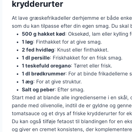
krydderurter
At lave græskefrikadeller derhjemme er både enkelt 
som du kan tilpasse efter din egen smag. Du skal 
500 g hakket kød
: Oksekød, lam eller kylling 
1 løg
: Finthakket for at give smag.
2 fed hvidløg
: Knust eller finthakket.
1 dl persille
: Friskhakket for en frisk smag.
1 teskefuld oregano
: Tørret eller frisk.
1 dl brødkrummer
: For at binde frikadellern
1 æg
: For at give struktur.
Salt og peber
: Efter smag.
Start med at blande alle ingredienserne i en skål, 
pande med olivenolie, indtil de er gyldne og gen
tomatsauce og et drys af friske krydderurter for e
Du kan også tilføje fetaost til blandingen for en e
og giver en cremet konsistens, der komplementerer