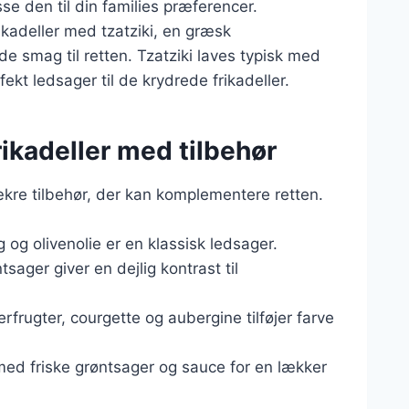
se den til din families præferencer.
ikadeller med tzatziki, en græsk
de smag til retten. Tzatziki laves typisk med
ekt ledsager til de krydrede frikadeller.
rikadeller med tilbehør
ækre tilbehør, der kan komplementere retten.
g og olivenolie er en klassisk ledsager.
tsager giver en dejlig kontrast til
frugter, courgette og aubergine tilføjer farve
a med friske grøntsager og sauce for en lækker