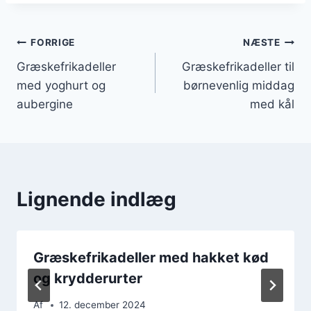
Indlægsnavigation
FORRIGE
NÆSTE
Græskefrikadeller
Græskefrikadeller til
med yoghurt og
børnevenlig middag
aubergine
med kål
Lignende indlæg
Græskefrikadeller med hakket kød
og krydderurter
Af
12. december 2024